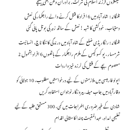
سینکڑوں فرزند اسلام کی شرکت, برادران وطن بھی پہنچے
تلنگانہ : شاہ آباد میں 6 ا فراد کا قتل کرنے والے راجکمار کی نعش
دستیاب، خودکشی کا شبہ ! نعش کے ساتھ زہر کی بوتل پائی گئی
تلنگانہ : رنگاریڈی ضلع کے شاہ آباد میں درندگی کا ننگا ناچ، انسانیت
شرمسار ، پو کسو کیس کے ملزم راجکمار کے ہاتھوں 6 افراد بشمول 2
معصوم بچے کے قتل کی لرزہ خیز واردات
اپولو فارمیسی میں ملازمتوں کے لیے درخواستیں مطلوب، 10 جولائی کو
وقارآباد میں جاب میلہ، بیروزگار نوجوان استفادہ کریں
شادی کے غیر ضروری اخراجات میں کمی، 300 مستحق طلبہ کے لیے
تعلیمی امداد، عبدالمقیت چندا کا مثالی اقدام