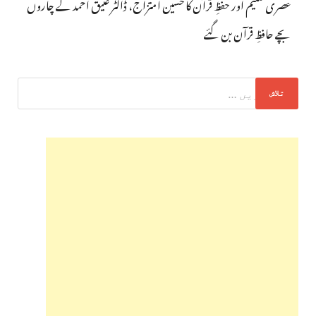
عصری تعلیم اور حفظِ قرآن کا حسین امتزاج، ڈاکٹر عتیق احمد کے چاروں
بچے حافظِ قرآن بن گئے