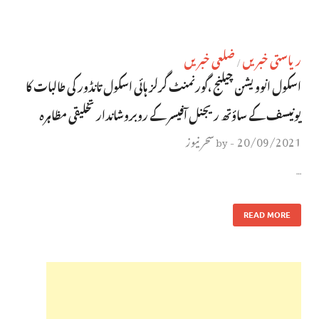
ریاستی خبریں
ضلعی خبریں
/
اسکول انوویشن چیلنج ،گورنمنٹ گرلز ہائی اسکول تانڈور کی طالبات کا
یونیسف کے ساؤتھ ریجنل آفیسر کے روبروشاندارتخلیقی مظاہرہ
20/09/2021
سحر نیوز
by
-
…
READ MORE