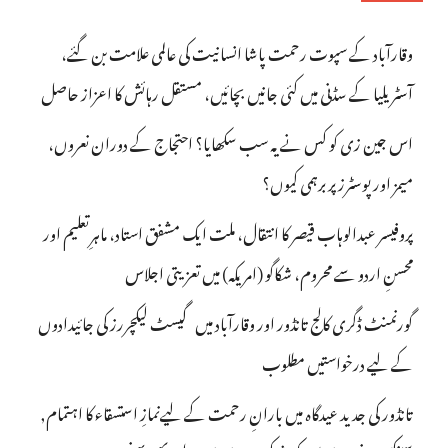
وقارآباد کے سپوت رحمت پاشا انسانیت کی عالمی علامت بن گئے،
آسٹریلیا کے سڈنی میں کئی جانیں بچائیں، مستقل رہائش کا اعزاز حاصل
اس جین زی کو کس نے یہ سب سکھایا؟ احتجاج کے دوران نعروں،
میمز اور پوسٹرز پر برہمی کیوں؟
پروفیسر عبدالوہاب قیصر کا انتقال، ملت ایک مشفق استاد، ماہرِتعلیم اور
محسنِ اردو سے محروم، شکاگو (امریکہ) میں تعزیتی اجلاس
گورنمنٹ ڈگری کالج تانڈور اور وقارآباد میں گیسٹ لیکچررز کی جائیدادوں
کے لیے درخواستیں مطلوب
تانڈور کی جدید عیدگاہ میں بارانِ رحمت کے لیےنمازِ استسقاء کا اہتمام,