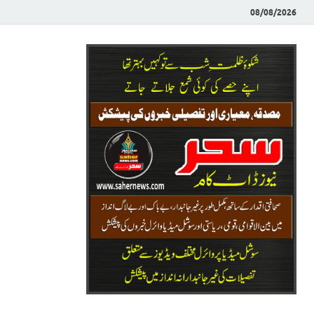
08/08/2026
Saher News
نیوز پورٹل