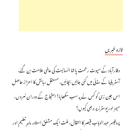
تازہ خبریں
وقارآباد کے سپوت رحمت پاشا انسانیت کی عالمی علامت بن گئے،
آسٹریلیا کے سڈنی میں کئی جانیں بچائیں، مستقل رہائش کا اعزاز حاصل
اس جین زی کو کس نے یہ سب سکھایا؟ احتجاج کے دوران نعروں،
میمز اور پوسٹرز پر برہمی کیوں؟
پروفیسر عبدالوہاب قیصر کا انتقال، ملت ایک مشفق استاد، ماہرِتعلیم اور