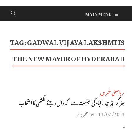
MAIN MENU
TAG:
GADWAL VIJAYA LAKSHMI IS
THE NEW MAYOR OF HYDERABAD
ریاستی خبریں
میئر گریٹر حیدرآباد کی حیثیت سے گدوال وجئے لکشمی کا انتخاب
11/02/2021
سحر نیوز
by
-
…