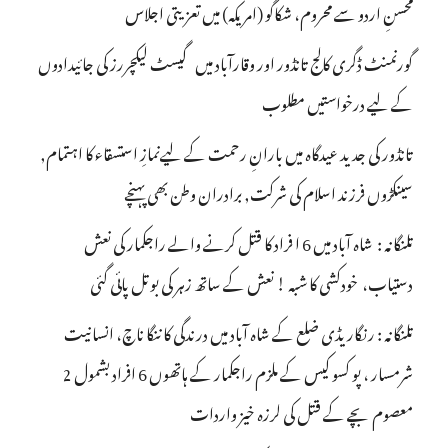
محسنِ اردو سے محروم، شکاگو (امریکہ) میں تعزیتی اجلاس
گورنمنٹ ڈگری کالج تانڈور اور وقارآباد میں گیسٹ لیکچررز کی جائیدادوں
کے لیے درخواستیں مطلوب
تانڈور کی جدید عیدگاہ میں بارانِ رحمت کے لیےنمازِ استسقاء کا اہتمام,
سینکڑوں فرزند اسلام کی شرکت, برادران وطن بھی پہنچے
تلنگانہ : شاہ آباد میں 6 ا فراد کا قتل کرنے والے راجکمار کی نعش
دستیاب، خودکشی کا شبہ ! نعش کے ساتھ زہر کی بوتل پائی گئی
تلنگانہ : رنگاریڈی ضلع کے شاہ آباد میں درندگی کا ننگا ناچ، انسانیت
شرمسار ، پو کسو کیس کے ملزم راجکمار کے ہاتھوں 6 افراد بشمول 2
معصوم بچے کے قتل کی لرزہ خیز واردات