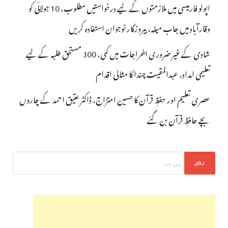
اپولو فارمیسی میں ملازمتوں کے لیے درخواستیں مطلوب، 10 جولائی کو
وقارآباد میں جاب میلہ، بیروزگار نوجوان استفادہ کریں
شادی کے غیر ضروری اخراجات میں کمی، 300 مستحق طلبہ کے لیے
تعلیمی امداد، عبدالمقیت چندا کا مثالی اقدام
عصری تعلیم اور حفظِ قرآن کا حسین امتزاج، ڈاکٹر عتیق احمد کے چاروں
بچے حافظِ قرآن بن گئے