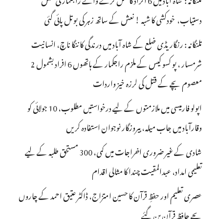
دستیاب، خودکشی کا شبہ ! نعش کے ساتھ زہر کی بوتل پائی گئی
تلنگانہ : رنگاریڈی ضلع کے شاہ آباد میں درندگی کا ننگا ناچ، انسانیت
شرمسار ، پو کسو کیس کے ملزم راجکمار کے ہاتھوں 6 افراد بشمول 2
معصوم بچے کے قتل کی لرزہ خیز واردات
اپولو فارمیسی میں ملازمتوں کے لیے درخواستیں مطلوب، 10 جولائی کو
وقارآباد میں جاب میلہ، بیروزگار نوجوان استفادہ کریں
شادی کے غیر ضروری اخراجات میں کمی، 300 مستحق طلبہ کے لیے
تعلیمی امداد، عبدالمقیت چندا کا مثالی اقدام
عصری تعلیم اور حفظِ قرآن کا حسین امتزاج، ڈاکٹر عتیق احمد کے چاروں
بچے حافظِ قرآن بن گئے