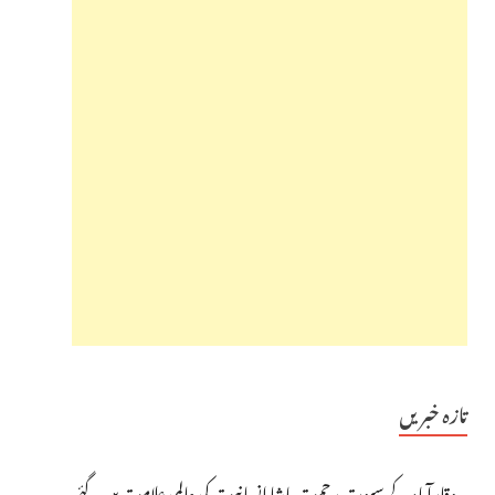
تازہ خبریں
وقارآباد کے سپوت رحمت پاشا انسانیت کی عالمی علامت بن گئے،