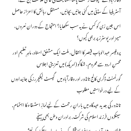
آسٹریلیا کے سڈنی میں کئی جانیں بچائیں، مستقل رہائش کا اعزاز حاصل
اس جین زی کو کس نے یہ سب سکھایا؟ احتجاج کے دوران نعروں،
میمز اور پوسٹرز پر برہمی کیوں؟
پروفیسر عبدالوہاب قیصر کا انتقال، ملت ایک مشفق استاد، ماہرِتعلیم اور
محسنِ اردو سے محروم، شکاگو (امریکہ) میں تعزیتی اجلاس
گورنمنٹ ڈگری کالج تانڈور اور وقارآباد میں گیسٹ لیکچررز کی جائیدادوں
کے لیے درخواستیں مطلوب
تانڈور کی جدید عیدگاہ میں بارانِ رحمت کے لیےنمازِ استسقاء کا اہتمام,
سینکڑوں فرزند اسلام کی شرکت, برادران وطن بھی پہنچے
تلنگانہ : شاہ آباد میں 6 ا فراد کا قتل کرنے والے راجکمار کی نعش