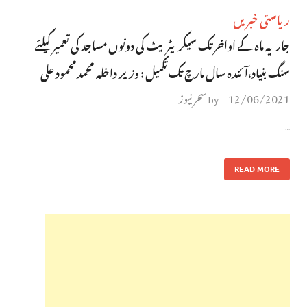
ریاستی خبریں
جاریہ ماہ کے اواخر تک سیکریٹریٹ کی دونوں مساجد کی تعمیر کیلئے
سنگ بنیاد،آئندہ سال مارچ تک تکمیل : وزیر داخلہ محمدمحمود علی
12/06/2021
سحر نیوز
by
-
…
READ MORE