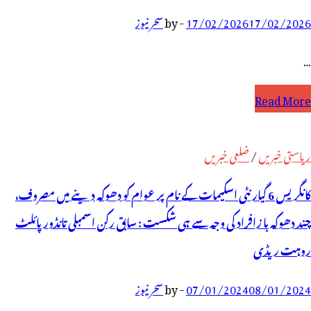
17/02/2026
17/02/2026
-
by
سحر نیوز
…
ابق
Read More
کن
سمبلی
ریاستی خبریں
/
ضلعی خبریں
انڈور
کانگریس 6 گیارنٹی اسکیمات کے نام پر عوام کو دھوکہ دینے میں مصروف،
ی
چند دھوکہ با زافراد کی وجہ سے ہی شکست : سابق رکن اسمبلی تانڈور پائلٹ
رفتاری
روہت ریڈی
ے
08/01/2024
07/01/2024
-
by
سحر نیوز
یے