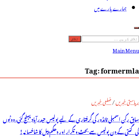
ہمارے بارے میں
لاش
ریں
Main Menu
رائے:
Tag:
formermla
ریاستی خبریں
/
ضلعی خبریں
سابق رکن اسمبلی تانڈور کی گرفتاری کے لیے پولیس حیدرآباد پہنچ گئی، ووٹوں
کی گنتی کے دن پولیس سے بحث و تکرار اور دھکم پیل کا شاخسانہ !