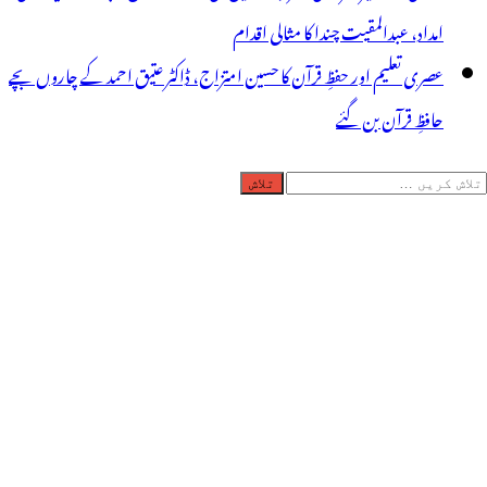
امداد، عبدالمقیت چندا کا مثالی اقدام
عصری تعلیم اور حفظِ قرآن کا حسین امتزاج، ڈاکٹر عتیق احمد کے چاروں بچے
حافظِ قرآن بن گئے
لاش
ریں
رائے: