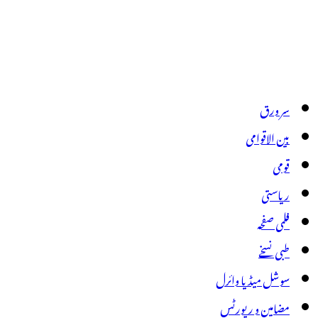
سر ورق
بین الاقوامی
قومی
ریاستی
فلمی صفحہ
طبی نسخے
سوشل میڈیا وائرل
مضامین و رپورٹس