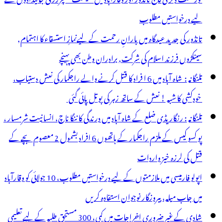
کست
لیے درخواستیں مطلوب
تانڈور کی جدید عیدگاہ میں بارانِ رحمت کے لیےنمازِ استسقاء کا اہتمام,
ابق
سینکڑوں فرزند اسلام کی شرکت, برادران وطن بھی پہنچے
کن
تلنگانہ : شاہ آباد میں 6 ا فراد کا قتل کرنے والے راجکمار کی نعش دستیاب،
سمبلی
خودکشی کا شبہ ! نعش کے ساتھ زہر کی بوتل پائی گئی
انڈور
تلنگانہ : رنگاریڈی ضلع کے شاہ آباد میں درندگی کا ننگا ناچ، انسانیت شرمسار ،
ائلٹ
پو کسو کیس کے ملزم راجکمار کے ہاتھوں 6 افراد بشمول 2 معصوم بچے کے
وہت
قتل کی لرزہ خیز واردات
یڈی
اپولو فارمیسی میں ملازمتوں کے لیے درخواستیں مطلوب، 10 جولائی کو وقارآباد
میں جاب میلہ، بیروزگار نوجوان استفادہ کریں
شادی کے غیر ضروری اخراجات میں کمی، 300 مستحق طلبہ کے لیے تعلیمی