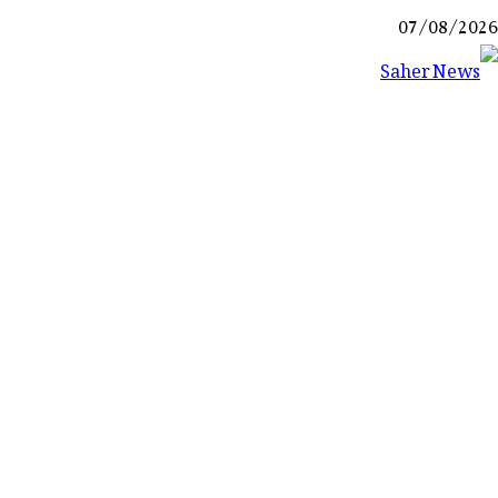
Ski
07/08/2026
t
conten
Saher News
نیوز پورٹل