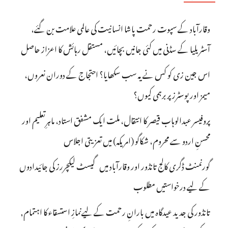
وقارآباد کے سپوت رحمت پاشا انسانیت کی عالمی علامت بن گئے،
آسٹریلیا کے سڈنی میں کئی جانیں بچائیں، مستقل رہائش کا اعزاز حاصل
اس جین زی کو کس نے یہ سب سکھایا؟ احتجاج کے دوران نعروں،
میمز اور پوسٹرز پر برہمی کیوں؟
پروفیسر عبدالوہاب قیصر کا انتقال، ملت ایک مشفق استاد، ماہرِتعلیم اور
محسنِ اردو سے محروم، شکاگو (امریکہ) میں تعزیتی اجلاس
گورنمنٹ ڈگری کالج تانڈور اور وقارآباد میں گیسٹ لیکچررز کی جائیدادوں
کے لیے درخواستیں مطلوب
تانڈور کی جدید عیدگاہ میں بارانِ رحمت کے لیےنمازِ استسقاء کا اہتمام,