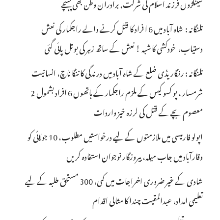
سینکڑوں فرزند اسلام کی شرکت, برادران وطن بھی پہنچے
تلنگانہ : شاہ آباد میں 6 ا فراد کا قتل کرنے والے راجکمار کی نعش
دستیاب، خودکشی کا شبہ ! نعش کے ساتھ زہر کی بوتل پائی گئی
تلنگانہ : رنگاریڈی ضلع کے شاہ آباد میں درندگی کا ننگا ناچ، انسانیت
شرمسار ، پو کسو کیس کے ملزم راجکمار کے ہاتھوں 6 افراد بشمول 2
معصوم بچے کے قتل کی لرزہ خیز واردات
اپولو فارمیسی میں ملازمتوں کے لیے درخواستیں مطلوب، 10 جولائی کو
وقارآباد میں جاب میلہ، بیروزگار نوجوان استفادہ کریں
شادی کے غیر ضروری اخراجات میں کمی، 300 مستحق طلبہ کے لیے
تعلیمی امداد، عبدالمقیت چندا کا مثالی اقدام