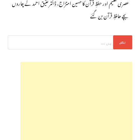
عصری تعلیم اور حفظِ قرآن کا حسین امتزاج، ڈاکٹر عتیق احمد کے چاروں
بچے حافظِ قرآن بن گئے