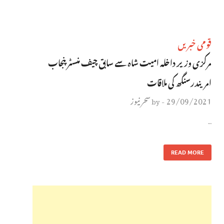
قومی خبریں
مرکزی وزیر داخلہ امیت شاہ سے سابق چیف منسٹر پنجاب
امریندرسنگھ کی ملاقات
29/09/2021
سحر نیوز
by
-
…
READ MORE