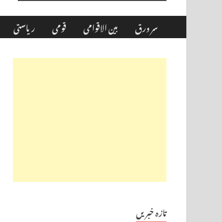
سر ورق
بین الاقوامی
قومی
ریاستی
تازہ خبریں