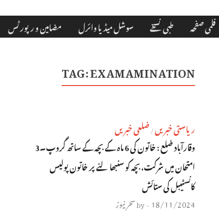
فلمی صفحہ
طبی نسخے
سوشل میڈیا وائرل
مضامین و رپورٹس
TAG:
EXAMAMINATION
ریاستی خبریں
ضلعی خبریں
/
وقارآباد ضلع : خاتون کی 6 ماہ کے بچہ کے ساتھ گروپ۔3
امتحان میں شرکت، بچہ کو سنبھالنے پر خاتون پولیس
کانسٹیبل کی ستائش
18/11/2024
سحر نیوز
by
-