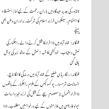
تانڈور کی جدید عیدگاہ میں بارانِ رحمت کے لیےنمازِ استسقاء
کا اہتمام, سینکڑوں فرزند اسلام کی شرکت, برادران وطن بھی
پہنچے
تلنگانہ : شاہ آباد میں 6 ا فراد کا قتل کرنے والے راجکمار کی
نعش دستیاب، خودکشی کا شبہ ! نعش کے ساتھ زہر کی بوتل
پائی گئی
تلنگانہ : رنگاریڈی ضلع کے شاہ آباد میں درندگی کا ننگا ناچ،
انسانیت شرمسار ، پو کسو کیس کے ملزم راجکمار کے ہاتھوں
6 افراد بشمول 2 معصوم بچے کے قتل کی لرزہ خیز واردات
اپولو فارمیسی میں ملازمتوں کے لیے درخواستیں مطلوب، 10