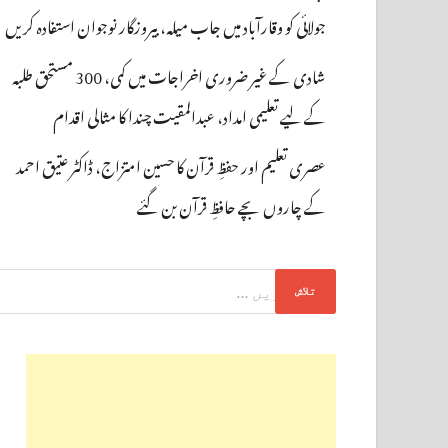
جولائی کو وقارآباد میں جاب میلہ، بیروزگار نوجوان استفادہ کریں
شادی کے غیر ضروری اخراجات میں کمی، 300 مستحق طلبہ
کے لیے تعلیمی امداد، عبدالمقیت چندا کا مثالی اقدام
عصری تعلیم اور حفظِ قرآن کا حسین امتزاج، ڈاکٹر عتیق احمد
کے چاروں بچے حافظِ قرآن بن گئے