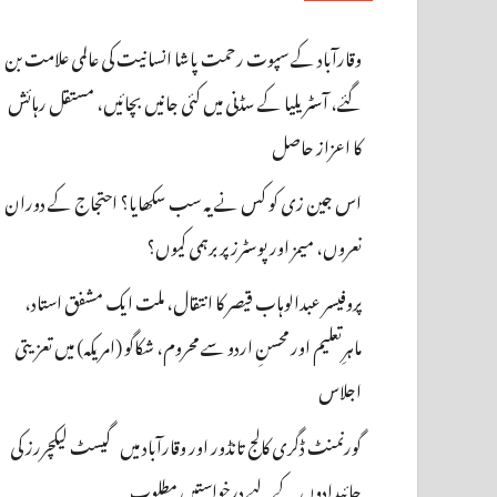
وقارآباد کے سپوت رحمت پاشا انسانیت کی عالمی علامت بن
گئے، آسٹریلیا کے سڈنی میں کئی جانیں بچائیں، مستقل رہائش
کا اعزاز حاصل
اس جین زی کو کس نے یہ سب سکھایا؟ احتجاج کے دوران
نعروں، میمز اور پوسٹرز پر برہمی کیوں؟
پروفیسر عبدالوہاب قیصر کا انتقال، ملت ایک مشفق استاد،
ماہرِتعلیم اور محسنِ اردو سے محروم، شکاگو (امریکہ) میں تعزیتی
اجلاس
گورنمنٹ ڈگری کالج تانڈور اور وقارآباد میں گیسٹ لیکچررز کی
جائیدادوں کے لیے درخواستیں مطلوب