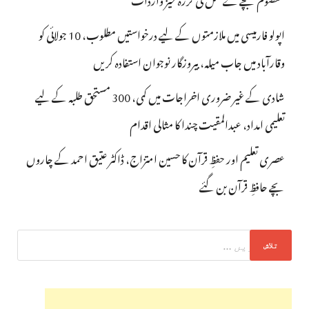
اپولو فارمیسی میں ملازمتوں کے لیے درخواستیں مطلوب، 10 جولائی کو
وقارآباد میں جاب میلہ، بیروزگار نوجوان استفادہ کریں
شادی کے غیر ضروری اخراجات میں کمی، 300 مستحق طلبہ کے لیے
تعلیمی امداد، عبدالمقیت چندا کا مثالی اقدام
عصری تعلیم اور حفظِ قرآن کا حسین امتزاج، ڈاکٹر عتیق احمد کے چاروں
بچے حافظِ قرآن بن گئے