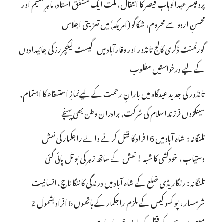
پروفیسر عبدالوہاب قیصر کا انتقال، ملت ایک مشفق استاد، ماہرِتعلیم اور
محسنِ اردو سے محروم، شکاگو (امریکہ) میں تعزیتی اجلاس
گورنمنٹ ڈگری کالج تانڈور اور وقارآباد میں گیسٹ لیکچررز کی جائیدادوں
کے لیے درخواستیں مطلوب
تانڈور کی جدید عیدگاہ میں بارانِ رحمت کے لیےنمازِ استسقاء کا اہتمام,
سینکڑوں فرزند اسلام کی شرکت, برادران وطن بھی پہنچے
تلنگانہ : شاہ آباد میں 6 ا فراد کا قتل کرنے والے راجکمار کی نعش
دستیاب، خودکشی کا شبہ ! نعش کے ساتھ زہر کی بوتل پائی گئی
تلنگانہ : رنگاریڈی ضلع کے شاہ آباد میں درندگی کا ننگا ناچ، انسانیت
شرمسار ، پو کسو کیس کے ملزم راجکمار کے ہاتھوں 6 افراد بشمول 2
معصوم بچے کے قتل کی لرزہ خیز واردات