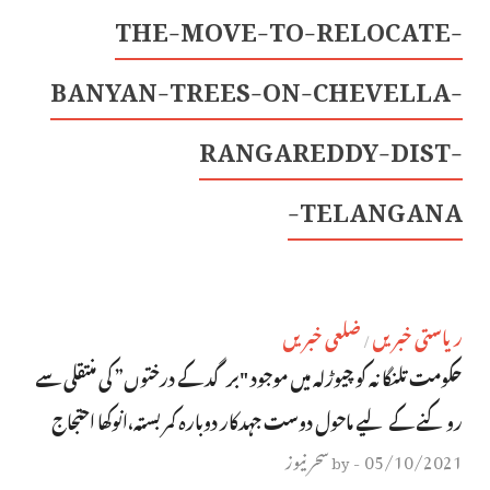
THE-MOVE-TO-RELOCATE-
BANYAN-TREES-ON-CHEVELLA-
RANGAREDDY-DIST-
TELANGANA-
ریاستی خبریں
ضلعی خبریں
/
حکومت تلنگانہ کو چیوڑلہ میں موجود "برگد کے درختوں” کی منتقلی سے
روکنے کے لیے ماحول دوست جہدکار دوبارہ کمربستہ،انوکھا احتجاج
05/10/2021
سحر نیوز
by
-