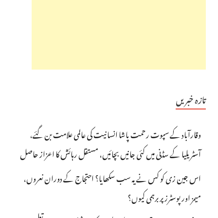
تازہ خبریں
وقارآباد کے سپوت رحمت پاشا انسانیت کی عالمی علامت بن گئے،
آسٹریلیا کے سڈنی میں کئی جانیں بچائیں، مستقل رہائش کا اعزاز حاصل
اس جین زی کو کس نے یہ سب سکھایا؟ احتجاج کے دوران نعروں،
میمز اور پوسٹرز پر برہمی کیوں؟