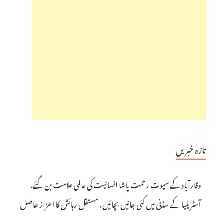
تازہ خبریں
وقارآباد کے سپوت رحمت پاشا انسانیت کی عالمی علامت بن گئے،
آسٹریلیا کے سڈنی میں کئی جانیں بچائیں، مستقل رہائش کا اعزاز حاصل