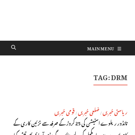
MAIN MENU
TAG:
DRM
ریاستی خبریں
ضلعی خبریں
قومی خبریں
/
/
تانڈور ریلوے اسٹیشن کی 25 کروڑ کے صرفہ سے تزئین کاری کے
کام اندرون دس ماہ مکمل کرلیے جائیں گے : ڈی آر ایم بھرتیش کمار