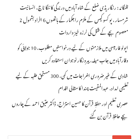
تلنگانہ : رنگاریڈی ضلع کے شاہ آباد میں درندگی کا ننگا ناچ، انسانیت
شرمسار ، پو کسو کیس کے ملزم راجکمار کے ہاتھوں 6 افراد بشمول 2
معصوم بچے کے قتل کی لرزہ خیز واردات
اپولو فارمیسی میں ملازمتوں کے لیے درخواستیں مطلوب، 10 جولائی کو
وقارآباد میں جاب میلہ، بیروزگار نوجوان استفادہ کریں
شادی کے غیر ضروری اخراجات میں کمی، 300 مستحق طلبہ کے لیے
تعلیمی امداد، عبدالمقیت چندا کا مثالی اقدام
عصری تعلیم اور حفظِ قرآن کا حسین امتزاج، ڈاکٹر عتیق احمد کے چاروں
بچے حافظِ قرآن بن گئے