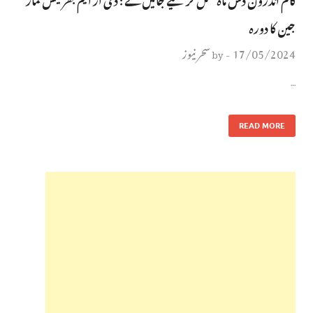
جین کا دورہ
17/05/2024
سحر نیوز
by
-
…
READ MORE