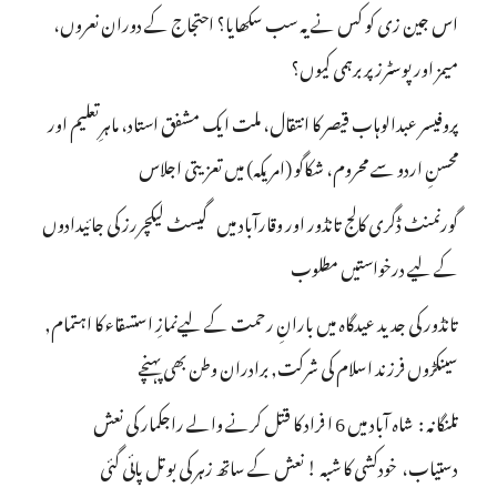
اس جین زی کو کس نے یہ سب سکھایا؟ احتجاج کے دوران نعروں،
میمز اور پوسٹرز پر برہمی کیوں؟
پروفیسر عبدالوہاب قیصر کا انتقال، ملت ایک مشفق استاد، ماہرِتعلیم اور
محسنِ اردو سے محروم، شکاگو (امریکہ) میں تعزیتی اجلاس
گورنمنٹ ڈگری کالج تانڈور اور وقارآباد میں گیسٹ لیکچررز کی جائیدادوں
کے لیے درخواستیں مطلوب
تانڈور کی جدید عیدگاہ میں بارانِ رحمت کے لیےنمازِ استسقاء کا اہتمام,
سینکڑوں فرزند اسلام کی شرکت, برادران وطن بھی پہنچے
تلنگانہ : شاہ آباد میں 6 ا فراد کا قتل کرنے والے راجکمار کی نعش
دستیاب، خودکشی کا شبہ ! نعش کے ساتھ زہر کی بوتل پائی گئی