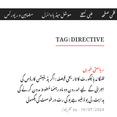
فلمی صفحہ
طبی نسخے
سوشل میڈیا وائرل
مضامین و رپورٹس
TAG:
DIRECTIVE
ریاستی خبریں
تلنگانہ ہائیکورٹ کا تاریخی فیصلہ : اکریڈیٹیشن کارڈس کی
اجرائی کے لیے اندرون دو ماہ رہنما خطوط مدون کرنے کی
ہدایت، ٹی یو ڈبلیو جے یو کی رٹ درخوست کی یکسوئی
19/07/2024
سحر نیوز
by
-