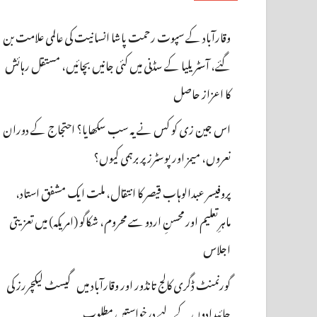
وقارآباد کے سپوت رحمت پاشا انسانیت کی عالمی علامت بن
گئے، آسٹریلیا کے سڈنی میں کئی جانیں بچائیں، مستقل رہائش
کا اعزاز حاصل
اس جین زی کو کس نے یہ سب سکھایا؟ احتجاج کے دوران
نعروں، میمز اور پوسٹرز پر برہمی کیوں؟
پروفیسر عبدالوہاب قیصر کا انتقال، ملت ایک مشفق استاد،
ماہرِتعلیم اور محسنِ اردو سے محروم، شکاگو (امریکہ) میں تعزیتی
اجلاس
گورنمنٹ ڈگری کالج تانڈور اور وقارآباد میں گیسٹ لیکچررز کی
جائیدادوں کے لیے درخواستیں مطلوب