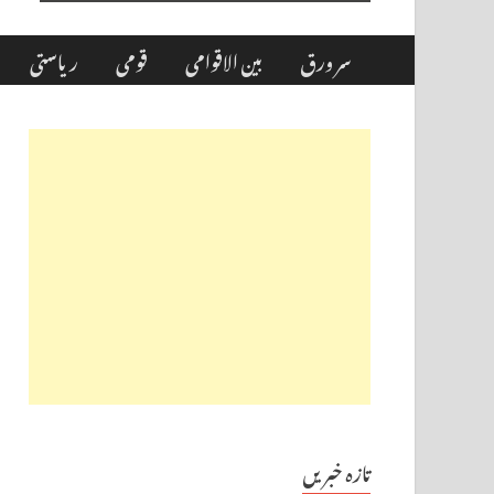
سر ورق
بین الاقوامی
قومی
ریاستی
تازہ خبریں