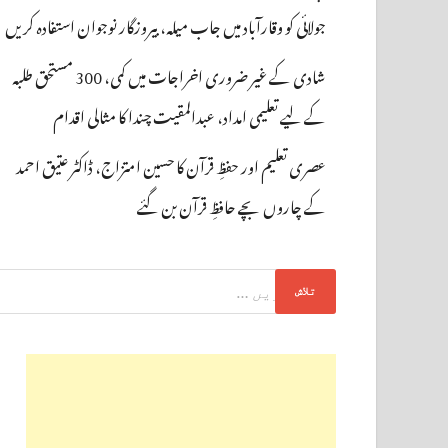
جولائی کو وقارآباد میں جاب میلہ، بیروزگار نوجوان استفادہ کریں
شادی کے غیر ضروری اخراجات میں کمی، 300 مستحق طلبہ
کے لیے تعلیمی امداد، عبدالمقیت چندا کا مثالی اقدام
عصری تعلیم اور حفظِ قرآن کا حسین امتزاج، ڈاکٹر عتیق احمد
کے چاروں بچے حافظِ قرآن بن گئے