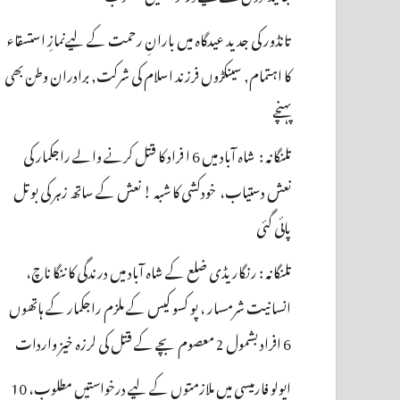
تانڈور کی جدید عیدگاہ میں بارانِ رحمت کے لیےنمازِ استسقاء
کا اہتمام, سینکڑوں فرزند اسلام کی شرکت, برادران وطن بھی
پہنچے
تلنگانہ : شاہ آباد میں 6 ا فراد کا قتل کرنے والے راجکمار کی
نعش دستیاب، خودکشی کا شبہ ! نعش کے ساتھ زہر کی بوتل
پائی گئی
تلنگانہ : رنگاریڈی ضلع کے شاہ آباد میں درندگی کا ننگا ناچ،
انسانیت شرمسار ، پو کسو کیس کے ملزم راجکمار کے ہاتھوں
6 افراد بشمول 2 معصوم بچے کے قتل کی لرزہ خیز واردات
اپولو فارمیسی میں ملازمتوں کے لیے درخواستیں مطلوب، 10