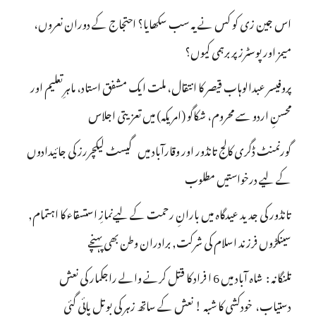
اس جین زی کو کس نے یہ سب سکھایا؟ احتجاج کے دوران نعروں،
میمز اور پوسٹرز پر برہمی کیوں؟
پروفیسر عبدالوہاب قیصر کا انتقال، ملت ایک مشفق استاد، ماہرِتعلیم اور
محسنِ اردو سے محروم، شکاگو (امریکہ) میں تعزیتی اجلاس
گورنمنٹ ڈگری کالج تانڈور اور وقارآباد میں گیسٹ لیکچررز کی جائیدادوں
کے لیے درخواستیں مطلوب
تانڈور کی جدید عیدگاہ میں بارانِ رحمت کے لیےنمازِ استسقاء کا اہتمام,
سینکڑوں فرزند اسلام کی شرکت, برادران وطن بھی پہنچے
تلنگانہ : شاہ آباد میں 6 ا فراد کا قتل کرنے والے راجکمار کی نعش
دستیاب، خودکشی کا شبہ ! نعش کے ساتھ زہر کی بوتل پائی گئی