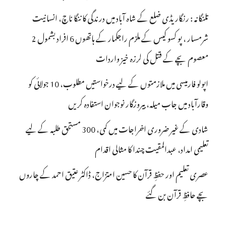
تلنگانہ : رنگاریڈی ضلع کے شاہ آباد میں درندگی کا ننگا ناچ، انسانیت
شرمسار ، پو کسو کیس کے ملزم راجکمار کے ہاتھوں 6 افراد بشمول 2
معصوم بچے کے قتل کی لرزہ خیز واردات
اپولو فارمیسی میں ملازمتوں کے لیے درخواستیں مطلوب، 10 جولائی کو
وقارآباد میں جاب میلہ، بیروزگار نوجوان استفادہ کریں
شادی کے غیر ضروری اخراجات میں کمی، 300 مستحق طلبہ کے لیے
تعلیمی امداد، عبدالمقیت چندا کا مثالی اقدام
عصری تعلیم اور حفظِ قرآن کا حسین امتزاج، ڈاکٹر عتیق احمد کے چاروں
بچے حافظِ قرآن بن گئے