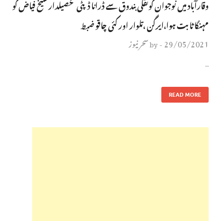
وقارآباد میں نوجوان کونقلی بندوق سے ڈرانا ڈپٹی تحصیلدار شیخ فیاض کو
مہنگا ثابت ہوا،ایرگن ،تلوار اور کئی چاقو ضبط
29/05/2021
سحر نیوز
by
-
…
READ MORE