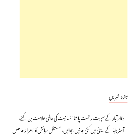
تازہ خبریں
وقارآباد کے سپوت رحمت پاشا انسانیت کی عالمی علامت بن گئے،
آسٹریلیا کے سڈنی میں کئی جانیں بچائیں، مستقل رہائش کا اعزاز حاصل