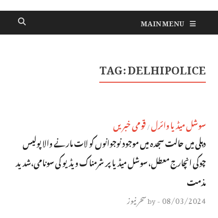
MAIN MENU
TAG:
DELHIPOLICE
سوشل میڈیا وائرل
قومی خبریں
/
دہلی میں حالت سجدہ میں موجود نوجوانوں کو لات مارنے والا پولیس
چوکی انچارج معطل، سوشل میڈیا پر شرمناک ویڈیو کی سونامی،شدید
مذمت
08/03/2024
سحر نیوز
by
-