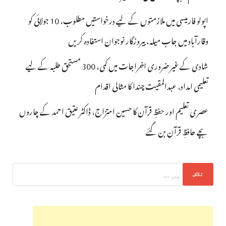
اپولو فارمیسی میں ملازمتوں کے لیے درخواستیں مطلوب، 10 جولائی کو
وقارآباد میں جاب میلہ، بیروزگار نوجوان استفادہ کریں
شادی کے غیر ضروری اخراجات میں کمی، 300 مستحق طلبہ کے لیے
تعلیمی امداد، عبدالمقیت چندا کا مثالی اقدام
عصری تعلیم اور حفظِ قرآن کا حسین امتزاج، ڈاکٹر عتیق احمد کے چاروں
بچے حافظِ قرآن بن گئے