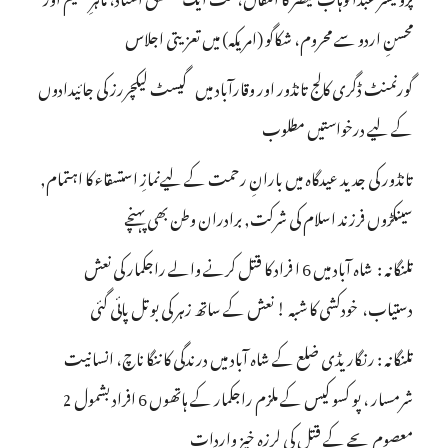
محسنِ اردو سے محروم، شکاگو (امریکہ) میں تعزیتی اجلاس
گورنمنٹ ڈگری کالج تانڈور اور وقارآباد میں گیسٹ لیکچررز کی جائیدادوں
کے لیے درخواستیں مطلوب
تانڈور کی جدید عیدگاہ میں بارانِ رحمت کے لیےنمازِ استسقاء کا اہتمام,
سینکڑوں فرزند اسلام کی شرکت, برادران وطن بھی پہنچے
تلنگانہ : شاہ آباد میں 6 ا فراد کا قتل کرنے والے راجکمار کی نعش
دستیاب، خودکشی کا شبہ ! نعش کے ساتھ زہر کی بوتل پائی گئی
تلنگانہ : رنگاریڈی ضلع کے شاہ آباد میں درندگی کا ننگا ناچ، انسانیت
شرمسار ، پو کسو کیس کے ملزم راجکمار کے ہاتھوں 6 افراد بشمول 2
معصوم بچے کے قتل کی لرزہ خیز واردات