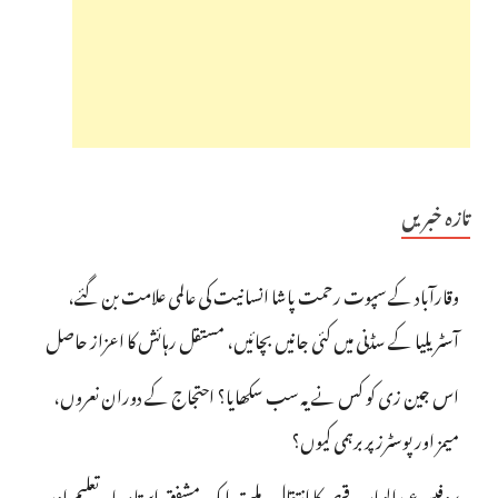
تازہ خبریں
وقارآباد کے سپوت رحمت پاشا انسانیت کی عالمی علامت بن گئے،
آسٹریلیا کے سڈنی میں کئی جانیں بچائیں، مستقل رہائش کا اعزاز حاصل
اس جین زی کو کس نے یہ سب سکھایا؟ احتجاج کے دوران نعروں،
میمز اور پوسٹرز پر برہمی کیوں؟
پروفیسر عبدالوہاب قیصر کا انتقال، ملت ایک مشفق استاد، ماہرِتعلیم اور