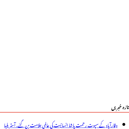
پریل
و
عوت
فطار،
یم
یل
ے
ائلٹ
وہت
تازہ خبریں
یڈی
ے
وقارآباد کے سپوت رحمت پاشا انسانیت کی عالمی علامت بن گئے، آسٹریلیا