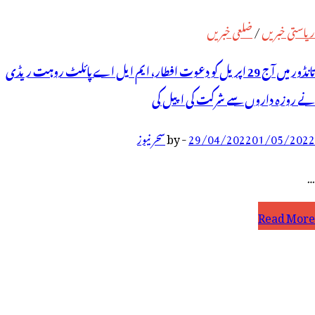
ریاستی خبریں
/
ضلعی خبریں
تانڈور میں آج 29 اپریل کو دعوت افطار، ایم ایل اے پائلٹ روہت ریڈی
نے روزہ داروں سے شرکت کی اپیل کی
01/05/2022
29/04/2022
-
by
سحر نیوز
…
انڈور
Read More
یں
ٓج
2