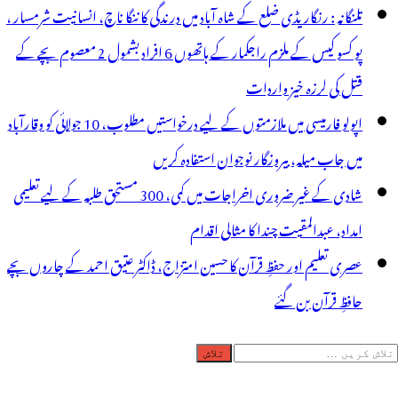
تلنگانہ : رنگاریڈی ضلع کے شاہ آباد میں درندگی کا ننگا ناچ، انسانیت شرمسار ،
پو کسو کیس کے ملزم راجکمار کے ہاتھوں 6 افراد بشمول 2 معصوم بچے کے
قتل کی لرزہ خیز واردات
اپولو فارمیسی میں ملازمتوں کے لیے درخواستیں مطلوب، 10 جولائی کو وقارآباد
میں جاب میلہ، بیروزگار نوجوان استفادہ کریں
شادی کے غیر ضروری اخراجات میں کمی، 300 مستحق طلبہ کے لیے تعلیمی
امداد، عبدالمقیت چندا کا مثالی اقدام
عصری تعلیم اور حفظِ قرآن کا حسین امتزاج، ڈاکٹر عتیق احمد کے چاروں بچے
حافظِ قرآن بن گئے
لاش
ریں