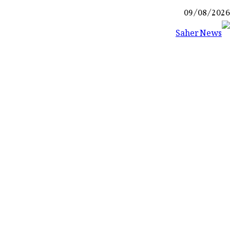
Ski
09/08/2026
t
conten
Saher News
نیوز پورٹل