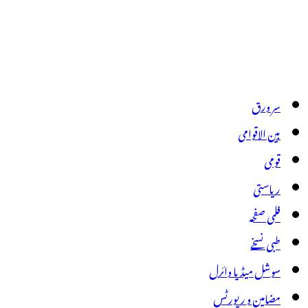
سر ورق
بین الاقوامی
قومی
ریاستی
فلمی صفحہ
طبی نسخے
سوشل میڈیا وائرل
مضامین و رپورٹس