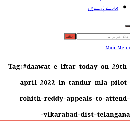
ہمارے بارے میں
لاش
ریں
Main Menu
رائے:
Tag:
#daawat-e-iftar-today-on-29th-
april-2022-in-tandur-mla-pilot-
rohith-reddy-appeals-to-attend-
vikarabad-dist-telangana-