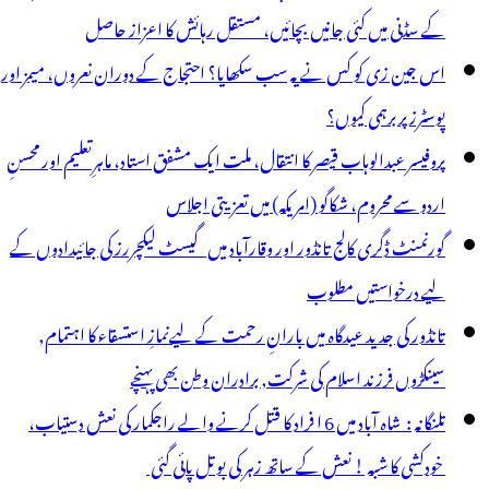
وزہ
کے سڈنی میں کئی جانیں بچائیں، مستقل رہائش کا اعزاز حاصل
اروں
اس جین زی کو کس نے یہ سب سکھایا؟ احتجاج کے دوران نعروں، میمز اور
ے
پوسٹرز پر برہمی کیوں؟
رکت
پروفیسر عبدالوہاب قیصر کا انتقال، ملت ایک مشفق استاد، ماہرِتعلیم اور محسنِ
ی
اردو سے محروم، شکاگو (امریکہ) میں تعزیتی اجلاس
پیل
گورنمنٹ ڈگری کالج تانڈور اور وقارآباد میں گیسٹ لیکچررز کی جائیدادوں کے
ی
لیے درخواستیں مطلوب
تانڈور کی جدید عیدگاہ میں بارانِ رحمت کے لیےنمازِ استسقاء کا اہتمام,
سینکڑوں فرزند اسلام کی شرکت, برادران وطن بھی پہنچے
تلنگانہ : شاہ آباد میں 6 ا فراد کا قتل کرنے والے راجکمار کی نعش دستیاب،
خودکشی کا شبہ ! نعش کے ساتھ زہر کی بوتل پائی گئی