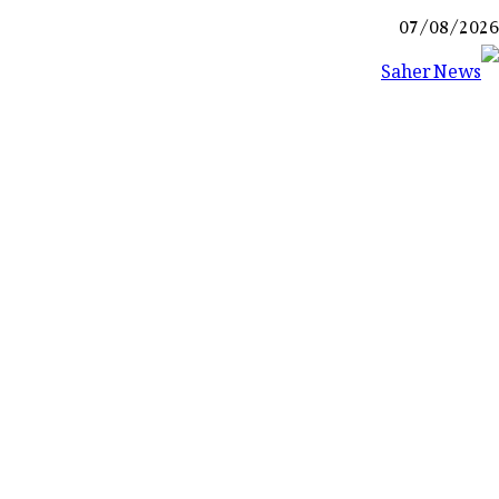
Ski
07/08/2026
t
conten
Saher News
نیوز پورٹل