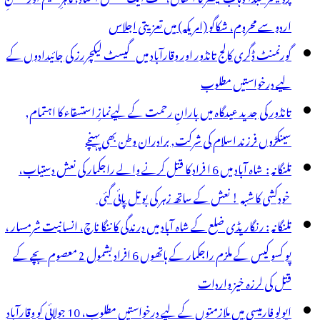
اردو سے محروم، شکاگو (امریکہ) میں تعزیتی اجلاس
گورنمنٹ ڈگری کالج تانڈور اور وقارآباد میں گیسٹ لیکچررز کی جائیدادوں کے
لیے درخواستیں مطلوب
تانڈور کی جدید عیدگاہ میں بارانِ رحمت کے لیےنمازِ استسقاء کا اہتمام,
سینکڑوں فرزند اسلام کی شرکت, برادران وطن بھی پہنچے
تلنگانہ : شاہ آباد میں 6 ا فراد کا قتل کرنے والے راجکمار کی نعش دستیاب،
خودکشی کا شبہ ! نعش کے ساتھ زہر کی بوتل پائی گئی
تلنگانہ : رنگاریڈی ضلع کے شاہ آباد میں درندگی کا ننگا ناچ، انسانیت شرمسار ،
پو کسو کیس کے ملزم راجکمار کے ہاتھوں 6 افراد بشمول 2 معصوم بچے کے
قتل کی لرزہ خیز واردات
اپولو فارمیسی میں ملازمتوں کے لیے درخواستیں مطلوب، 10 جولائی کو وقارآباد