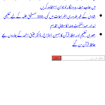
میں جاب میلہ، بیروزگار نوجوان استفادہ کریں
شادی کے غیر ضروری اخراجات میں کمی، 300 مستحق طلبہ کے لیے تعلیمی
امداد، عبدالمقیت چندا کا مثالی اقدام
عصری تعلیم اور حفظِ قرآن کا حسین امتزاج، ڈاکٹر عتیق احمد کے چاروں بچے
حافظِ قرآن بن گئے
لاش
ریں
رائے: