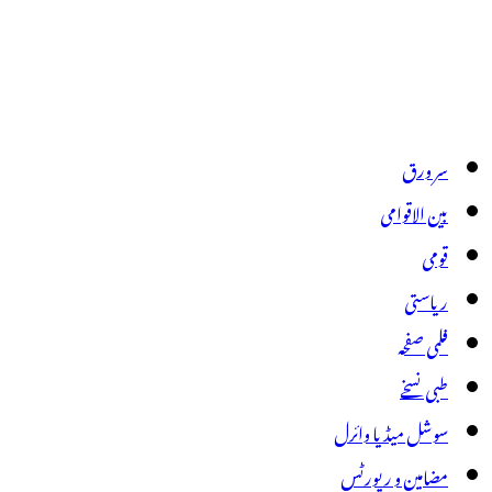
سر ورق
بین الاقوامی
قومی
ریاستی
فلمی صفحہ
طبی نسخے
سوشل میڈیا وائرل
مضامین و رپورٹس