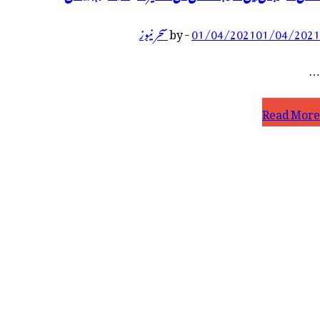
01/04/2021
01/04/2021
-
by
سحر نیوز
…
چھلی
Read More
ے
ال
یں
گرمچھ
ھنس
ئی
مچھیرے