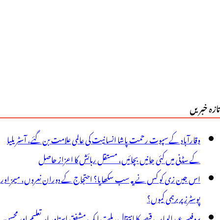
وئے
ریشان
تازہ خبریں
وقارآباد کے سپوت رحمت پاشا انسانیت کی عالمی علامت بن گئے، آسٹریلیا
کے سڈنی میں کئی جانیں بچائیں، مستقل رہائش کا اعزاز حاصل
اس جین زی کو کس نے یہ سب سکھایا؟ احتجاج کے دوران نعروں، میمز اور
پوسٹرز پر برہمی کیوں؟
پروفیسر عبدالوہاب قیصر کا انتقال، ملت ایک مشفق استاد، ماہرِتعلیم اور محسنِ