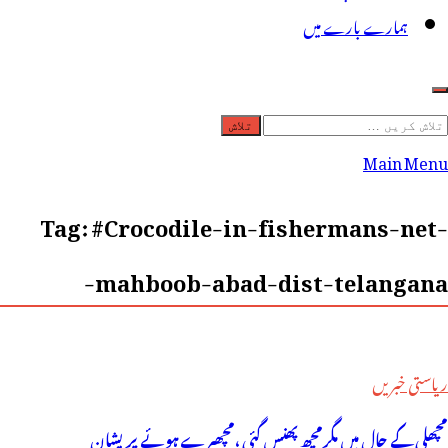
ہمارے بارے میں
لاش
ریں
Main Menu
رائے:
Tag:
#Crocodile-in-fishermans-net-
mahboob-abad-dist-telangana-
ریاستی خبریں
مچھلی کے جال میں مگرمچھ پھنس گئی ،مچھیرے ہوئے پریشان