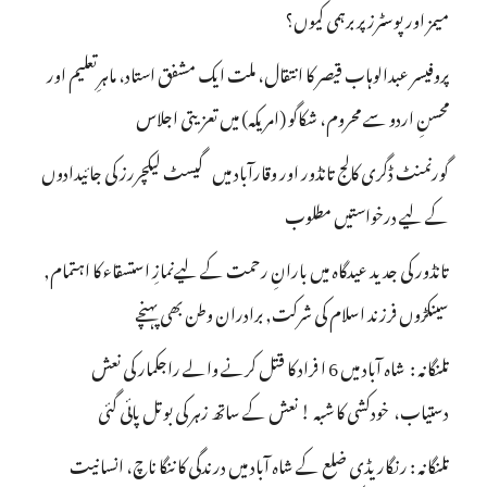
میمز اور پوسٹرز پر برہمی کیوں؟
پروفیسر عبدالوہاب قیصر کا انتقال، ملت ایک مشفق استاد، ماہرِتعلیم اور
محسنِ اردو سے محروم، شکاگو (امریکہ) میں تعزیتی اجلاس
گورنمنٹ ڈگری کالج تانڈور اور وقارآباد میں گیسٹ لیکچررز کی جائیدادوں
کے لیے درخواستیں مطلوب
تانڈور کی جدید عیدگاہ میں بارانِ رحمت کے لیےنمازِ استسقاء کا اہتمام,
سینکڑوں فرزند اسلام کی شرکت, برادران وطن بھی پہنچے
تلنگانہ : شاہ آباد میں 6 ا فراد کا قتل کرنے والے راجکمار کی نعش
دستیاب، خودکشی کا شبہ ! نعش کے ساتھ زہر کی بوتل پائی گئی
تلنگانہ : رنگاریڈی ضلع کے شاہ آباد میں درندگی کا ننگا ناچ، انسانیت