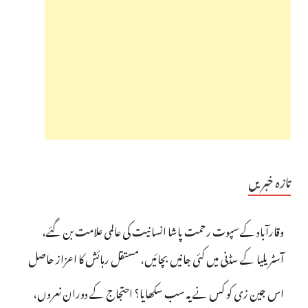
تازہ خبریں
وقارآباد کے سپوت رحمت پاشا انسانیت کی عالمی علامت بن گئے،
آسٹریلیا کے سڈنی میں کئی جانیں بچائیں، مستقل رہائش کا اعزاز حاصل
اس جین زی کو کس نے یہ سب سکھایا؟ احتجاج کے دوران نعروں،