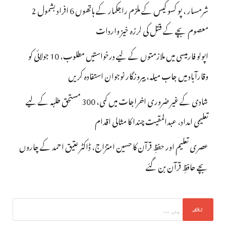
شرمسار ، پو کسو کیس کے ملزم راجکمار کے ہاتھوں 6 افراد بشمول 2
معصوم بچے کے قتل کی لرزہ خیز واردات
اپولو فارمیسی میں ملازمتوں کے لیے درخواستیں مطلوب، 10 جولائی کو
وقارآباد میں جاب میلہ، بیروزگار نوجوان استفادہ کریں
شادی کے غیر ضروری اخراجات میں کمی، 300 مستحق طلبہ کے لیے
تعلیمی امداد، عبدالمقیت چندا کا مثالی اقدام
عصری تعلیم اور حفظِ قرآن کا حسین امتزاج، ڈاکٹر عتیق احمد کے چاروں
بچے حافظِ قرآن بن گئے