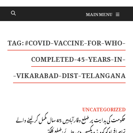
MAIN MENU
TAG:
#COVID-VACCINE-FOR-WHO-
COMPLETED-45-YEARS-IN-
VIKARABAD-DIST-TELANGANA-
UNCATEGORIZED
حکومت کی ہدایت پر ضلع وقارآبادمیں 45 سال مکمل کرلینے والے
تمام افراد کو کوویڈ ویکسین دی جائے:ضلع کلکٹر