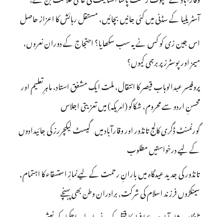
آسٹریلیا کے سڈنی میں کئی جانیں بچائیں، مستقل رہائش کا اعزاز حاصل
اس جین زی کو کس نے یہ سب سکھایا؟ احتجاج کے دوران نعروں،
میمز اور پوسٹرز پر برہمی کیوں؟
پروفیسر عبدالوہاب قیصر کا انتقال، ملت ایک مشفق استاد، ماہرِتعلیم اور
محسنِ اردو سے محروم، شکاگو (امریکہ) میں تعزیتی اجلاس
گورنمنٹ ڈگری کالج تانڈور اور وقارآباد میں گیسٹ لیکچررز کی جائیدادوں
کے لیے درخواستیں مطلوب
تانڈور کی جدید عیدگاہ میں بارانِ رحمت کے لیےنمازِ استسقاء کا اہتمام,
سینکڑوں فرزند اسلام کی شرکت, برادران وطن بھی پہنچے
تلنگانہ : شاہ آباد میں 6 ا فراد کا قتل کرنے والے راجکمار کی نعش