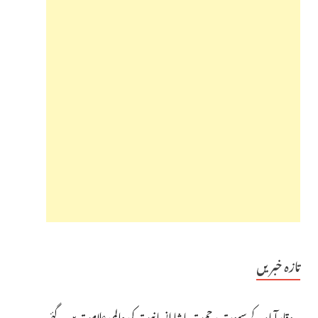
تازہ خبریں
وقارآباد کے سپوت رحمت پاشا انسانیت کی عالمی علامت بن گئے،