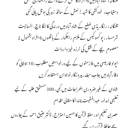
دستیاب، خودکشی کا شبہ ! نعش کے ساتھ زہر کی بوتل پائی گئی
تلنگانہ : رنگاریڈی ضلع کے شاہ آباد میں درندگی کا ننگا ناچ، انسانیت
شرمسار ، پو کسو کیس کے ملزم راجکمار کے ہاتھوں 6 افراد بشمول 2
معصوم بچے کے قتل کی لرزہ خیز واردات
اپولو فارمیسی میں ملازمتوں کے لیے درخواستیں مطلوب، 10 جولائی کو
وقارآباد میں جاب میلہ، بیروزگار نوجوان استفادہ کریں
شادی کے غیر ضروری اخراجات میں کمی، 300 مستحق طلبہ کے لیے
تعلیمی امداد، عبدالمقیت چندا کا مثالی اقدام
عصری تعلیم اور حفظِ قرآن کا حسین امتزاج، ڈاکٹر عتیق احمد کے چاروں
بچے حافظِ قرآن بن گئے