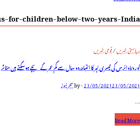
رائے:
s-for-children-below-two-years-India-
ریاستی خبریں
/
قومی خبریں
کوروناوائرس کی تیسری لہر کا انتباہ،دو سال سے کم عمر کے بچے ہوسکتے ہیں متاثر
23/05/2021
23/05/2021
-
by
سحر نیوز
…
وروناوائرس
Read More
ی