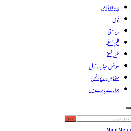
بین الاقوامی
قومی
ریاستی
فلمی صفحہ
طبی نسخے
سوشل میڈیا وائرل
مضامین و رپورٹس
ہمارے بارے میں
لاش
ریں
Main Menu