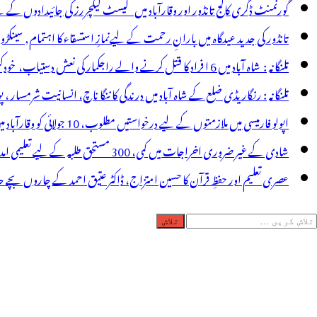
یں
گورنمنٹ ڈگری کالج تانڈور اور وقارآباد میں گیسٹ لیکچررز کی جائیدادوں کے
تاثر
تانڈور کی جدید عیدگاہ میں بارانِ رحمت کے لیےنمازِ استسقاء کا اہتمام, سینکڑ
تلنگانہ : شاہ آباد میں 6 ا فراد کا قتل کرنے والے راجکمار کی نعش دستیاب، خودکشی کا شبہ ! نعش کے ساتھ زہر کی بوتل پائی گئی
تلنگانہ : رنگاریڈی ضلع کے شاہ آباد میں درندگی کا ننگا ناچ، انسانیت شرمسار ، پو کسو کیس کے ملزم راجکمار کے ہات
اپولو فارمیسی میں ملازمتوں کے لیے درخواستیں مطلوب، 10 جولائی کو وقارآباد میں جاب میلہ، بیروزگار نوجوان استفادہ کریں
شادی کے غیر ضروری اخراجات میں کمی، 300 مستحق طلبہ کے لیے تعلیمی امداد، عبدالمقیت چندا کا مثالی اقدام
عصری تعلیم اور حفظِ قرآن کا حسین امتزاج، ڈاکٹر عتیق احمد کے چاروں بچے حا
لاش
ریں
رائے: