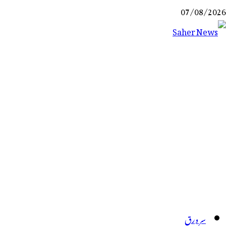
Ski
07/08/2026
t
conten
Saher News
نیوز پورٹل
سر ورق