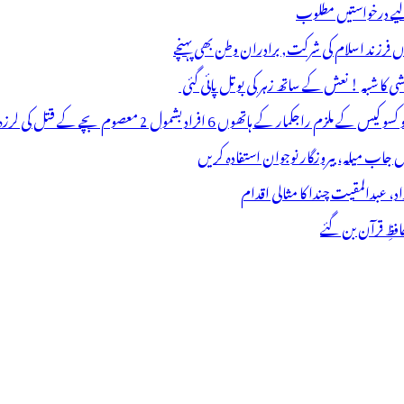
 لیے درخواستیں مطلوب
وں فرزند اسلام کی شرکت, برادران وطن بھی پہنچے
ھوں 6 افراد بشمول 2 معصوم بچے کے قتل کی لرزہ خیز واردات
فظِ قرآن بن گئے