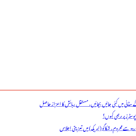
ے سڈنی میں کئی جانیں بچائیں، مستقل رہائش کا اعزاز حاصل
ٹرز پر برہمی کیوں؟
اردو سے محروم، شکاگو (امریکہ) میں تعزیتی اجلاس