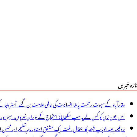
یسری
ہر
ا
نتباہ،دو
ال
ے
م
تازہ خبریں
مر
ے
وقارآباد کے سپوت رحمت پاشا انسانیت کی عالمی علامت بن گئے، آسٹریلیا ک
چے
اس جین زی کو کس نے یہ سب سکھایا؟ احتجاج کے دوران نعروں، میمز اور پوس
وسکتے
پروفیسر عبدالوہاب قیصر کا انتقال، ملت ایک مشفق استاد، ماہرِتعلیم اور محسنِ 