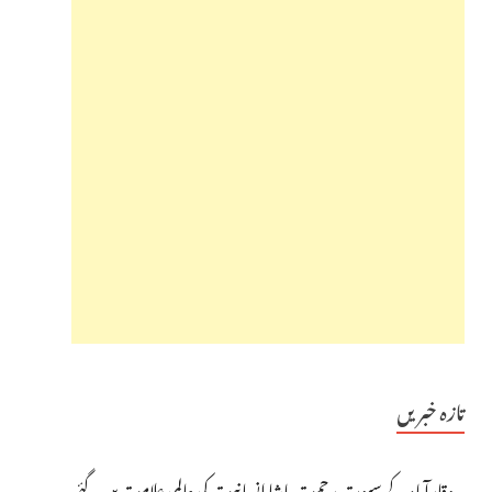
تازہ خبریں
وقارآباد کے سپوت رحمت پاشا انسانیت کی عالمی علامت بن گئے،