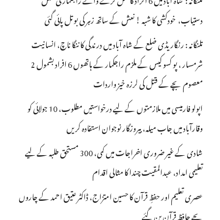
دستیاب، خودکشی کا شبہ ! نعش کے ساتھ زہر کی بوتل پائی گئی
تلنگانہ : رنگاریڈی ضلع کے شاہ آباد میں درندگی کا ننگا ناچ، انسانیت
شرمسار ، پو کسو کیس کے ملزم راجکمار کے ہاتھوں 6 افراد بشمول 2
معصوم بچے کے قتل کی لرزہ خیز واردات
اپولو فارمیسی میں ملازمتوں کے لیے درخواستیں مطلوب، 10 جولائی کو
وقارآباد میں جاب میلہ، بیروزگار نوجوان استفادہ کریں
شادی کے غیر ضروری اخراجات میں کمی، 300 مستحق طلبہ کے لیے
تعلیمی امداد، عبدالمقیت چندا کا مثالی اقدام
عصری تعلیم اور حفظِ قرآن کا حسین امتزاج، ڈاکٹر عتیق احمد کے چاروں
بچے حافظِ قرآن بن گئے