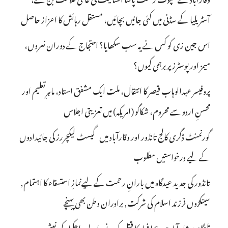
آسٹریلیا کے سڈنی میں کئی جانیں بچائیں، مستقل رہائش کا اعزاز حاصل
اس جین زی کو کس نے یہ سب سکھایا؟ احتجاج کے دوران نعروں،
میمز اور پوسٹرز پر برہمی کیوں؟
پروفیسر عبدالوہاب قیصر کا انتقال، ملت ایک مشفق استاد، ماہرِتعلیم اور
محسنِ اردو سے محروم، شکاگو (امریکہ) میں تعزیتی اجلاس
گورنمنٹ ڈگری کالج تانڈور اور وقارآباد میں گیسٹ لیکچررز کی جائیدادوں
کے لیے درخواستیں مطلوب
تانڈور کی جدید عیدگاہ میں بارانِ رحمت کے لیےنمازِ استسقاء کا اہتمام,
سینکڑوں فرزند اسلام کی شرکت, برادران وطن بھی پہنچے
تلنگانہ : شاہ آباد میں 6 ا فراد کا قتل کرنے والے راجکمار کی نعش