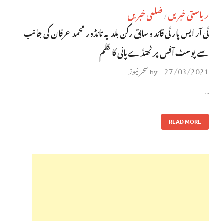
ریاستی خبریں
ضلعی خبریں
/
ٹی آر ایس پارٹی قائد و سابق رکن بلدیہ تانڈور محمد عرفان کی جانب
سے پوسٹ آفس پر ٹھنڈے پانی کا نظم
27/03/2021
سحر نیوز
by
-
…
READ MORE