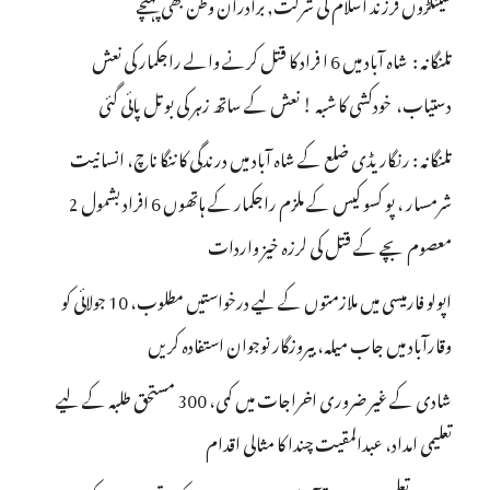
سینکڑوں فرزند اسلام کی شرکت, برادران وطن بھی پہنچے
تلنگانہ : شاہ آباد میں 6 ا فراد کا قتل کرنے والے راجکمار کی نعش
دستیاب، خودکشی کا شبہ ! نعش کے ساتھ زہر کی بوتل پائی گئی
تلنگانہ : رنگاریڈی ضلع کے شاہ آباد میں درندگی کا ننگا ناچ، انسانیت
شرمسار ، پو کسو کیس کے ملزم راجکمار کے ہاتھوں 6 افراد بشمول 2
معصوم بچے کے قتل کی لرزہ خیز واردات
اپولو فارمیسی میں ملازمتوں کے لیے درخواستیں مطلوب، 10 جولائی کو
وقارآباد میں جاب میلہ، بیروزگار نوجوان استفادہ کریں
شادی کے غیر ضروری اخراجات میں کمی، 300 مستحق طلبہ کے لیے
تعلیمی امداد، عبدالمقیت چندا کا مثالی اقدام