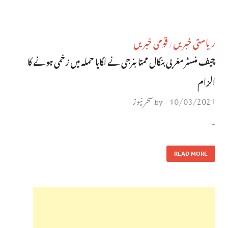
ریاستی خبریں
قومی خبریں
/
چیف منسٹر مغربی بنگال ممتابنرجی نے لگایا حملہ میں زخمی ہونے کا
الزام
10/03/2021
سحر نیوز
by
-
…
READ MORE