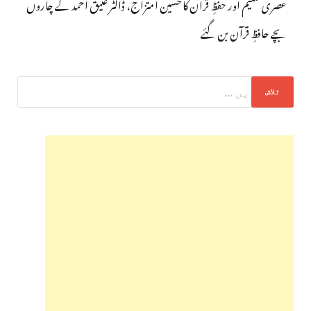
عصری تعلیم اور حفظِ قرآن کا حسین امتزاج، ڈاکٹر عتیق احمد کے چاروں
بچے حافظِ قرآن بن گئے