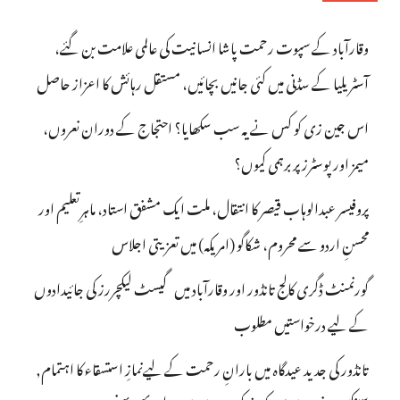
وقارآباد کے سپوت رحمت پاشا انسانیت کی عالمی علامت بن گئے،
آسٹریلیا کے سڈنی میں کئی جانیں بچائیں، مستقل رہائش کا اعزاز حاصل
اس جین زی کو کس نے یہ سب سکھایا؟ احتجاج کے دوران نعروں،
میمز اور پوسٹرز پر برہمی کیوں؟
پروفیسر عبدالوہاب قیصر کا انتقال، ملت ایک مشفق استاد، ماہرِتعلیم اور
محسنِ اردو سے محروم، شکاگو (امریکہ) میں تعزیتی اجلاس
گورنمنٹ ڈگری کالج تانڈور اور وقارآباد میں گیسٹ لیکچررز کی جائیدادوں
کے لیے درخواستیں مطلوب
تانڈور کی جدید عیدگاہ میں بارانِ رحمت کے لیےنمازِ استسقاء کا اہتمام,