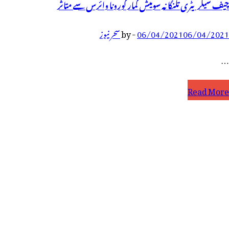
چیف سیکریٹری تلنگانہ سومیش کمار کورونا وائرس سے متاثر
06/04/2021
06/04/2021
-
by
سحر نیوز
…
یف
Read More
یکریٹری
لنگانہ
ومیش
مار
ورونا
ائرس