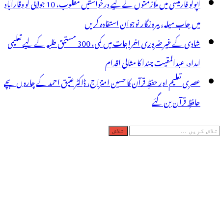
اپولو فارمیسی میں ملازمتوں کے لیے درخواستیں مطلوب، 10 جولائی کو وقارآباد
میں جاب میلہ، بیروزگار نوجوان استفادہ کریں
شادی کے غیر ضروری اخراجات میں کمی، 300 مستحق طلبہ کے لیے تعلیمی
امداد، عبدالمقیت چندا کا مثالی اقدام
عصری تعلیم اور حفظِ قرآن کا حسین امتزاج، ڈاکٹر عتیق احمد کے چاروں بچے
حافظِ قرآن بن گئے
لاش
ریں
رائے: