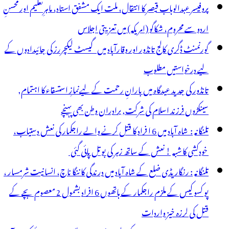
پروفیسر عبدالوہاب قیصر کا انتقال، ملت ایک مشفق استاد، ماہرِتعلیم اور محسنِ
اردو سے محروم، شکاگو (امریکہ) میں تعزیتی اجلاس
گورنمنٹ ڈگری کالج تانڈور اور وقارآباد میں گیسٹ لیکچررز کی جائیدادوں کے
لیے درخواستیں مطلوب
تانڈور کی جدید عیدگاہ میں بارانِ رحمت کے لیےنمازِ استسقاء کا اہتمام,
سینکڑوں فرزند اسلام کی شرکت, برادران وطن بھی پہنچے
تلنگانہ : شاہ آباد میں 6 ا فراد کا قتل کرنے والے راجکمار کی نعش دستیاب،
خودکشی کا شبہ ! نعش کے ساتھ زہر کی بوتل پائی گئی
تلنگانہ : رنگاریڈی ضلع کے شاہ آباد میں درندگی کا ننگا ناچ، انسانیت شرمسار ،
پو کسو کیس کے ملزم راجکمار کے ہاتھوں 6 افراد بشمول 2 معصوم بچے کے
قتل کی لرزہ خیز واردات