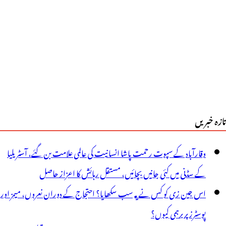
ے
تاثر
تازہ خبریں
وقارآباد کے سپوت رحمت پاشا انسانیت کی عالمی علامت بن گئے، آسٹریلیا
کے سڈنی میں کئی جانیں بچائیں، مستقل رہائش کا اعزاز حاصل
اس جین زی کو کس نے یہ سب سکھایا؟ احتجاج کے دوران نعروں، میمز اور
پوسٹرز پر برہمی کیوں؟