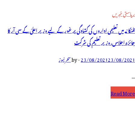
ریاستی خبریں
تلنگانہ میں تعلیمی اداروں کی کشادگی پر غور کے لیے وزیر اعلیٰ کے سی آر کا
جائزہ اجلاس، وزیرتعلیم کی شرکت
23/08/2021
23/08/2021
-
by
سحر نیوز
…
لنگانہ
Read More
یں
علیمی
داروں