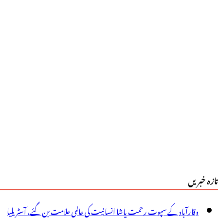
ی
شادگی
ر
ور
ے
یے
زیر
علیٰ
ے
تازہ خبریں
ی
ٓر
وقارآباد کے سپوت رحمت پاشا انسانیت کی عالمی علامت بن گئے، آسٹریلیا