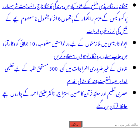
تلنگانہ : رنگاریڈی ضلع کے شاہ آباد میں درندگی کا ننگا ناچ، انسانیت شرمسار ،
پو کسو کیس کے ملزم راجکمار کے ہاتھوں 6 افراد بشمول 2 معصوم بچے کے
قتل کی لرزہ خیز واردات
اپولو فارمیسی میں ملازمتوں کے لیے درخواستیں مطلوب، 10 جولائی کو وقارآباد
میں جاب میلہ، بیروزگار نوجوان استفادہ کریں
شادی کے غیر ضروری اخراجات میں کمی، 300 مستحق طلبہ کے لیے تعلیمی
امداد، عبدالمقیت چندا کا مثالی اقدام
عصری تعلیم اور حفظِ قرآن کا حسین امتزاج، ڈاکٹر عتیق احمد کے چاروں بچے
حافظِ قرآن بن گئے
لاش
ریں