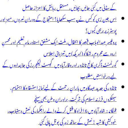
ا
کے سڈنی میں کئی جانیں بچائیں، مستقل رہائش کا اعزاز حاصل
ائزہ
اس جین زی کو کس نے یہ سب سکھایا؟ احتجاج کے دوران نعروں، میمز اور
جلاس،
پوسٹرز پر برہمی کیوں؟
زیرتعلیم
پروفیسر عبدالوہاب قیصر کا انتقال، ملت ایک مشفق استاد، ماہرِتعلیم اور محسنِ
ی
اردو سے محروم، شکاگو (امریکہ) میں تعزیتی اجلاس
رکت
گورنمنٹ ڈگری کالج تانڈور اور وقارآباد میں گیسٹ لیکچررز کی جائیدادوں کے
لیے درخواستیں مطلوب
تانڈور کی جدید عیدگاہ میں بارانِ رحمت کے لیےنمازِ استسقاء کا اہتمام,
سینکڑوں فرزند اسلام کی شرکت, برادران وطن بھی پہنچے
تلنگانہ : شاہ آباد میں 6 ا فراد کا قتل کرنے والے راجکمار کی نعش دستیاب،
خودکشی کا شبہ ! نعش کے ساتھ زہر کی بوتل پائی گئی