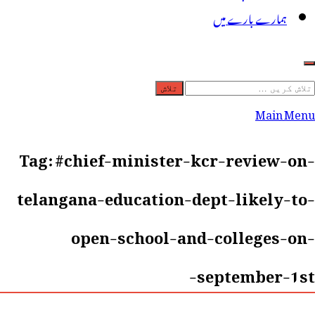
ہمارے بارے میں
لاش
ریں
Main Menu
رائے:
Tag:
#chief-minister-kcr-review-on-
telangana-education-dept-likely-to-
open-school-and-colleges-on-
september-1st-