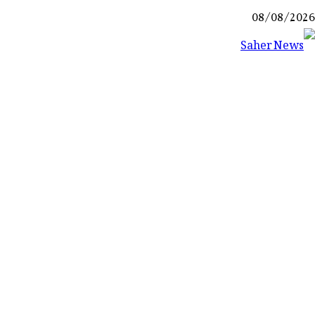
Ski
08/08/2026
t
conten
Saher News
نیوز پورٹل