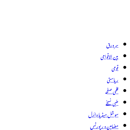
سر ورق
بین الاقوامی
قومی
ریاستی
فلمی صفحہ
طبی نسخے
سوشل میڈیا وائرل
مضامین و رپورٹس