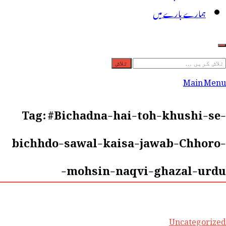
ہمارے بارے میں
لاش
ریں
Main Menu
رائے:
Tag:
#Bichadna-hai-toh-khushi-se-
bichhdo-sawal-kaisa-jawab-Chhoro-
mohsin-naqvi-ghazal-urdu-
Uncategorized