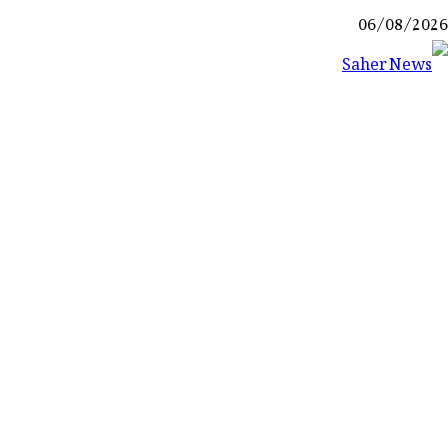
Ski
06/08/2026
t
conten
Saher News
نیوز پورٹل