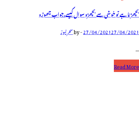
بچھڑنا ہے تو خوشی سے بچھڑو سوال کیسے،جواب چھوڑو
27/04/2021
27/04/2021
-
by
سحر نیوز
…
چھڑنا
Read More
ے
و
وشی
ے
چھڑو