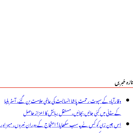
وال
یسے،جواب
ھوڑو
تازہ خبریں
وقارآباد کے سپوت رحمت پاشا انسانیت کی عالمی علامت بن گئے، آسٹریلیا
کے سڈنی میں کئی جانیں بچائیں، مستقل رہائش کا اعزاز حاصل
اس جین زی کو کس نے یہ سب سکھایا؟ احتجاج کے دوران نعروں، میمز اور