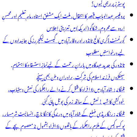
پوسٹرز پر برہمی کیوں؟
پروفیسر عبدالوہاب قیصر کا انتقال، ملت ایک مشفق استاد، ماہرِتعلیم اور محسنِ
اردو سے محروم، شکاگو (امریکہ) میں تعزیتی اجلاس
گورنمنٹ ڈگری کالج تانڈور اور وقارآباد میں گیسٹ لیکچررز کی جائیدادوں کے
لیے درخواستیں مطلوب
تانڈور کی جدید عیدگاہ میں بارانِ رحمت کے لیےنمازِ استسقاء کا اہتمام,
سینکڑوں فرزند اسلام کی شرکت, برادران وطن بھی پہنچے
تلنگانہ : شاہ آباد میں 6 ا فراد کا قتل کرنے والے راجکمار کی نعش دستیاب،
خودکشی کا شبہ ! نعش کے ساتھ زہر کی بوتل پائی گئی
تلنگانہ : رنگاریڈی ضلع کے شاہ آباد میں درندگی کا ننگا ناچ، انسانیت شرمسار ،
پو کسو کیس کے ملزم راجکمار کے ہاتھوں 6 افراد بشمول 2 معصوم بچے کے