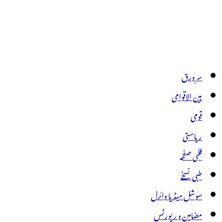
سر ورق
بین الاقوامی
قومی
ریاستی
فلمی صفحہ
طبی نسخے
سوشل میڈیا وائرل
مضامین و رپورٹس