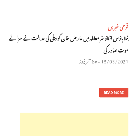
قومی خبریں
بٹلا ہاؤس انکاؤنٹر معاملہ میں عارض خان کو دہلی کی عدالت نے سزائے
موت صادر کی
15/03/2021
سحر نیوز
by
-
…
READ MORE