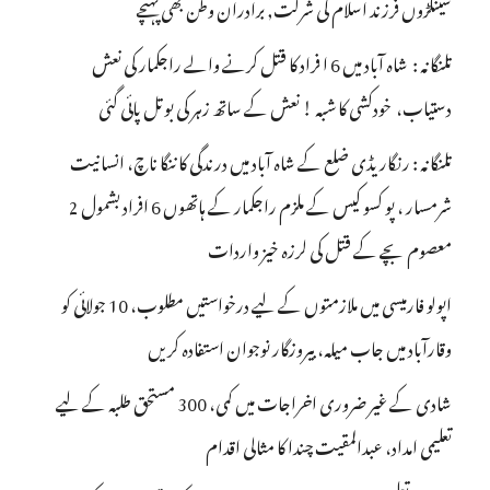
سینکڑوں فرزند اسلام کی شرکت, برادران وطن بھی پہنچے
تلنگانہ : شاہ آباد میں 6 ا فراد کا قتل کرنے والے راجکمار کی نعش
دستیاب، خودکشی کا شبہ ! نعش کے ساتھ زہر کی بوتل پائی گئی
تلنگانہ : رنگاریڈی ضلع کے شاہ آباد میں درندگی کا ننگا ناچ، انسانیت
شرمسار ، پو کسو کیس کے ملزم راجکمار کے ہاتھوں 6 افراد بشمول 2
معصوم بچے کے قتل کی لرزہ خیز واردات
اپولو فارمیسی میں ملازمتوں کے لیے درخواستیں مطلوب، 10 جولائی کو
وقارآباد میں جاب میلہ، بیروزگار نوجوان استفادہ کریں
شادی کے غیر ضروری اخراجات میں کمی، 300 مستحق طلبہ کے لیے
تعلیمی امداد، عبدالمقیت چندا کا مثالی اقدام