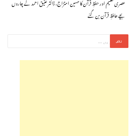
عصری تعلیم اور حفظِ قرآن کا حسین امتزاج، ڈاکٹر عتیق احمد کے چاروں
بچے حافظِ قرآن بن گئے