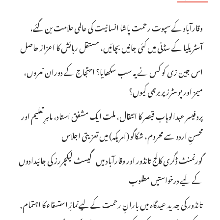
وقارآباد کے سپوت رحمت پاشا انسانیت کی عالمی علامت بن گئے،
آسٹریلیا کے سڈنی میں کئی جانیں بچائیں، مستقل رہائش کا اعزاز حاصل
اس جین زی کو کس نے یہ سب سکھایا؟ احتجاج کے دوران نعروں،
میمز اور پوسٹرز پر برہمی کیوں؟
پروفیسر عبدالوہاب قیصر کا انتقال، ملت ایک مشفق استاد، ماہرِتعلیم اور
محسنِ اردو سے محروم، شکاگو (امریکہ) میں تعزیتی اجلاس
گورنمنٹ ڈگری کالج تانڈور اور وقارآباد میں گیسٹ لیکچررز کی جائیدادوں
کے لیے درخواستیں مطلوب
تانڈور کی جدید عیدگاہ میں بارانِ رحمت کے لیےنمازِ استسقاء کا اہتمام,