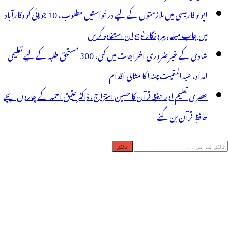
اپولو فارمیسی میں ملازمتوں کے لیے درخواستیں مطلوب، 10 جولائی کو وقارآباد
میں جاب میلہ، بیروزگار نوجوان استفادہ کریں
شادی کے غیر ضروری اخراجات میں کمی، 300 مستحق طلبہ کے لیے تعلیمی
امداد، عبدالمقیت چندا کا مثالی اقدام
عصری تعلیم اور حفظِ قرآن کا حسین امتزاج، ڈاکٹر عتیق احمد کے چاروں بچے
حافظِ قرآن بن گئے
لاش
ریں
رائے: