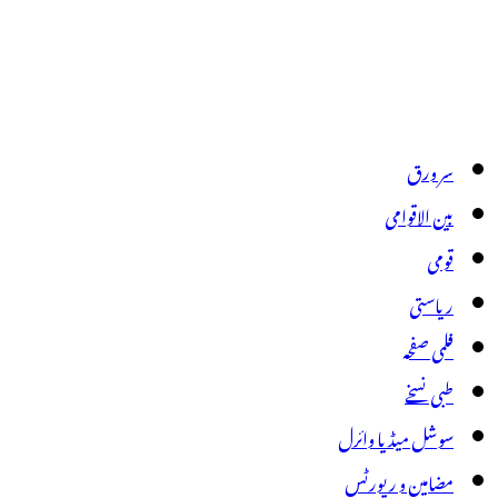
سر ورق
بین الاقوامی
قومی
ریاستی
فلمی صفحہ
طبی نسخے
سوشل میڈیا وائرل
مضامین و رپورٹس