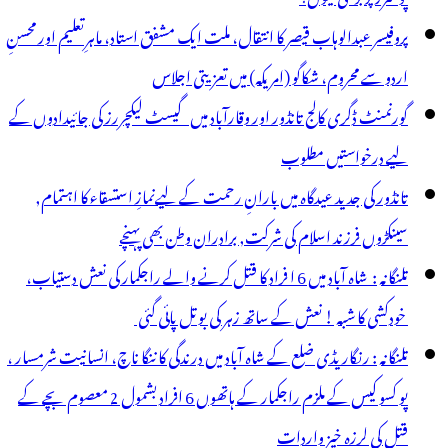
پروفیسر عبدالوہاب قیصر کا انتقال، ملت ایک مشفق استاد، ماہرِتعلیم اور محسنِ
اردو سے محروم، شکاگو (امریکہ) میں تعزیتی اجلاس
گورنمنٹ ڈگری کالج تانڈور اور وقارآباد میں گیسٹ لیکچررز کی جائیدادوں کے
لیے درخواستیں مطلوب
تانڈور کی جدید عیدگاہ میں بارانِ رحمت کے لیےنمازِ استسقاء کا اہتمام,
سینکڑوں فرزند اسلام کی شرکت, برادران وطن بھی پہنچے
تلنگانہ : شاہ آباد میں 6 ا فراد کا قتل کرنے والے راجکمار کی نعش دستیاب،
خودکشی کا شبہ ! نعش کے ساتھ زہر کی بوتل پائی گئی
تلنگانہ : رنگاریڈی ضلع کے شاہ آباد میں درندگی کا ننگا ناچ، انسانیت شرمسار ،
پو کسو کیس کے ملزم راجکمار کے ہاتھوں 6 افراد بشمول 2 معصوم بچے کے
قتل کی لرزہ خیز واردات