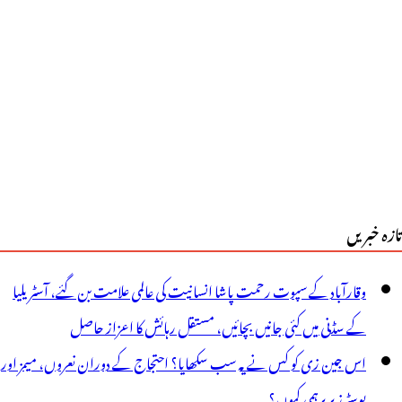
ے
ازآجائیں،
رکزی
نڈس
ی
فصیلات
تازہ خبریں
وام
ے
وقارآباد کے سپوت رحمت پاشا انسانیت کی عالمی علامت بن گئے، آسٹریلیا
امنے
کے سڈنی میں کئی جانیں بچائیں، مستقل رہائش کا اعزاز حاصل
یش
اس جین زی کو کس نے یہ سب سکھایا؟ احتجاج کے دوران نعروں، میمز اور
ریں
پوسٹرز پر برہمی کیوں؟