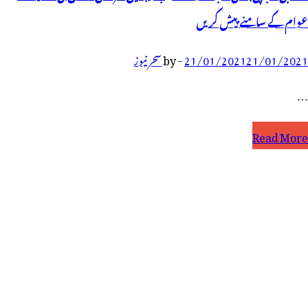
عوام کے سامنے پیش کریں
21/01/2021
21/01/2021
-
by
سحر نیوز
…
در
Read More
ی
ے
ی
نڈی
نجے
ھوٹ