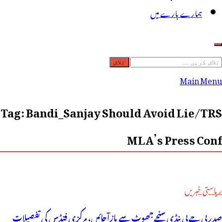
ہمارے بارے میں
لاش
ریں
Main Menu
رائے:
Tag:
Bandi_Sanjay Should Avoid Lie/TRS
MLA’s Press Conf
ریاستی خبریں
صدر بی جے پی بنڈی سنجے جھوٹ سے بازآجائیں، مرکزی فنڈس کی تفصیلات