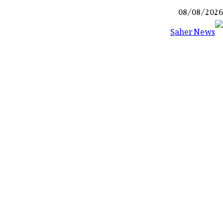
Ski
08/08/2026
t
conten
Saher News
نیوز پورٹل