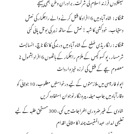
سینکڑوں فرزند اسلام کی شرکت, برادران وطن بھی پہنچے
تلنگانہ : شاہ آباد میں 6 ا فراد کا قتل کرنے والے راجکمار کی نعش
دستیاب، خودکشی کا شبہ ! نعش کے ساتھ زہر کی بوتل پائی گئی
تلنگانہ : رنگاریڈی ضلع کے شاہ آباد میں درندگی کا ننگا ناچ، انسانیت
شرمسار ، پو کسو کیس کے ملزم راجکمار کے ہاتھوں 6 افراد بشمول 2
معصوم بچے کے قتل کی لرزہ خیز واردات
اپولو فارمیسی میں ملازمتوں کے لیے درخواستیں مطلوب، 10 جولائی کو
وقارآباد میں جاب میلہ، بیروزگار نوجوان استفادہ کریں
شادی کے غیر ضروری اخراجات میں کمی، 300 مستحق طلبہ کے لیے
تعلیمی امداد، عبدالمقیت چندا کا مثالی اقدام