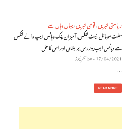
ریاستی خبریں
قومی خبریں
یہاں وہاں سے
/
/
مفت موبائل، نیٹ فلکس، آمیزان،پنک وہاٹس ایپ والے لنکس
سے وہاٹس ایپ یوزرس پریشان اور اس کا حل
17/04/2021
سحر نیوز
by
-
…
READ MORE