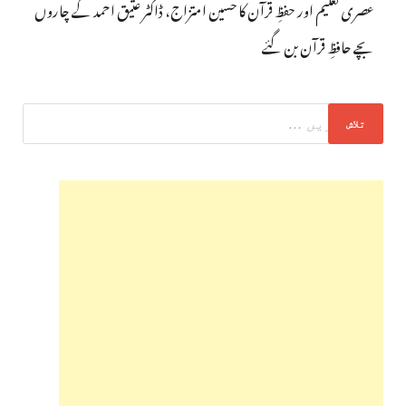
عصری تعلیم اور حفظِ قرآن کا حسین امتزاج، ڈاکٹر عتیق احمد کے چاروں
بچے حافظِ قرآن بن گئے