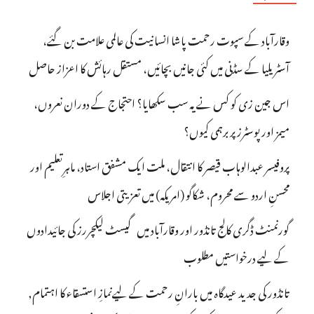
وقارآباد کے سپوت رحمت پاشا انسانیت کی عالمی علامت بن گئے،
آسٹریلیا کے سڈنی میں کئی جانیں بچائیں، مستقل رہائش کا اعزاز حاصل
اس جین زی کو کس نے یہ سب سکھایا؟ احتجاج کے دوران نعروں،
میمز اور پوسٹرز پر برہمی کیوں؟
پروفیسر عبدالوہاب قیصر کا انتقال، ملت ایک مشفق استاد، ماہرِتعلیم اور
محسنِ اردو سے محروم، شکاگو (امریکہ) میں تعزیتی اجلاس
گورنمنٹ ڈگری کالج تانڈور اور وقارآباد میں گیسٹ لیکچررز کی جائیدادوں
کے لیے درخواستیں مطلوب
تانڈور کی جدید عیدگاہ میں بارانِ رحمت کے لیےنمازِ استسقاء کا اہتمام,