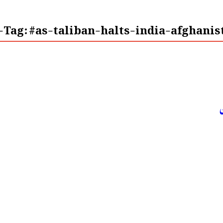
Tag:
#as-taliban-halts-india-afghanist
ن