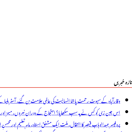
حران،ہندوستان
یں
رائی
روٹس
ی
یمتوں
ے
تازہ خبریں
وام
ریشان
وقارآباد کے سپوت رحمت پاشا انسانیت کی عالمی علامت بن گئے، آسٹریلیا ک
اس جین زی کو کس نے یہ سب سکھایا؟ احتجاج کے دوران نعروں، میمز اور پوس
پروفیسر عبدالوہاب قیصر کا انتقال، ملت ایک مشفق استاد، ماہرِتعلیم اور محسنِ 