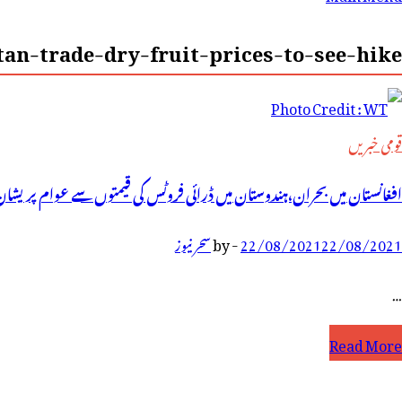
رائے:
an-trade-dry-fruit-prices-to-see-hike-
قومی خبریں
افغانستان میں بحران،ہندوستان میں ڈرائی فروٹس کی قیمتوں سے عوام پریشا
22/08/2021
22/08/2021
-
by
سحر نیوز
…
فغانستان
Read More
یں