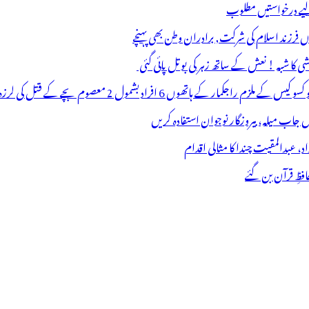
 لیے درخواستیں مطلوب
وں فرزند اسلام کی شرکت, برادران وطن بھی پہنچے
ھوں 6 افراد بشمول 2 معصوم بچے کے قتل کی لرزہ خیز واردات
فظِ قرآن بن گئے