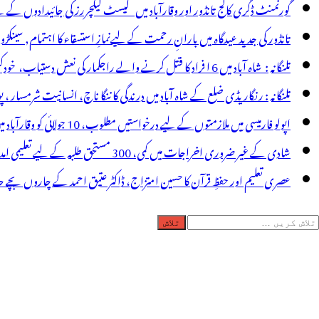
گورنمنٹ ڈگری کالج تانڈور اور وقارآباد میں گیسٹ لیکچررز کی جائیدادوں کے
تانڈور کی جدید عیدگاہ میں بارانِ رحمت کے لیےنمازِ استسقاء کا اہتمام, سینکڑ
تلنگانہ : شاہ آباد میں 6 ا فراد کا قتل کرنے والے راجکمار کی نعش دستیاب، خودکشی کا شبہ ! نعش کے ساتھ زہر کی بوتل پائی گئی
تلنگانہ : رنگاریڈی ضلع کے شاہ آباد میں درندگی کا ننگا ناچ، انسانیت شرمسار ، پو کسو کیس کے ملزم راجکمار کے ہات
اپولو فارمیسی میں ملازمتوں کے لیے درخواستیں مطلوب، 10 جولائی کو وقارآباد میں جاب میلہ، بیروزگار نوجوان استفادہ کریں
شادی کے غیر ضروری اخراجات میں کمی، 300 مستحق طلبہ کے لیے تعلیمی امداد، عبدالمقیت چندا کا مثالی اقدام
عصری تعلیم اور حفظِ قرآن کا حسین امتزاج، ڈاکٹر عتیق احمد کے چاروں بچے حا
لاش
ریں
رائے: