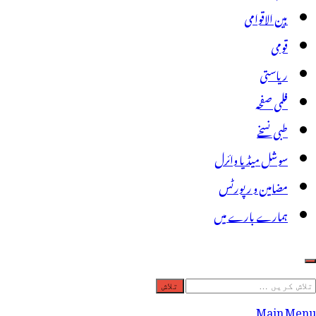
بین الاقوامی
قومی
ریاستی
فلمی صفحہ
طبی نسخے
سوشل میڈیا وائرل
مضامین و رپورٹس
ہمارے بارے میں
لاش
ریں
Main Menu