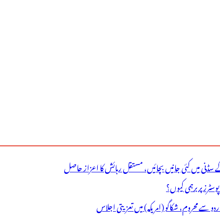
ے سڈنی میں کئی جانیں بچائیں، مستقل رہائش کا اعزاز حاصل
ٹرز پر برہمی کیوں؟
اردو سے محروم، شکاگو (امریکہ) میں تعزیتی اجلاس