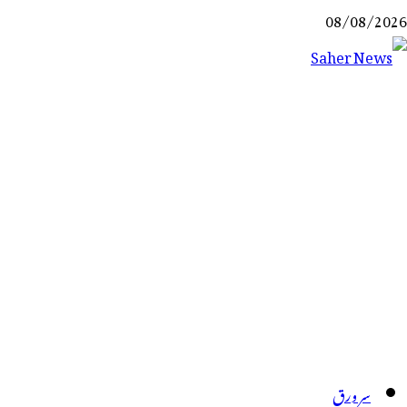
Ski
08/08/2026
t
conten
Saher News
نیوز پورٹل
سر ورق