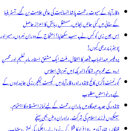
یں
وقارآباد کے سپوت رحمت پاشا انسانیت کی عالمی علامت بن گئے، آسٹریلیا
ائے
کے سڈنی میں کئی جانیں بچائیں، مستقل رہائش کا اعزاز حاصل
ائیں
اس جین زی کو کس نے یہ سب سکھایا؟ احتجاج کے دوران نعروں، میمز اور
نائب
پوسٹرز پر برہمی کیوں؟
زیراعلیٰ
پروفیسر عبدالوہاب قیصر کا انتقال، ملت ایک مشفق استاد، ماہرِتعلیم اور محسنِ
ے
اردو سے محروم، شکاگو (امریکہ) میں تعزیتی اجلاس
مائندگی
گورنمنٹ ڈگری کالج تانڈور اور وقارآباد میں گیسٹ لیکچررز کی جائیدادوں کے
لیے درخواستیں مطلوب
تانڈور کی جدید عیدگاہ میں بارانِ رحمت کے لیےنمازِ استسقاء کا اہتمام,
سینکڑوں فرزند اسلام کی شرکت, برادران وطن بھی پہنچے
تلنگانہ : شاہ آباد میں 6 ا فراد کا قتل کرنے والے راجکمار کی نعش دستیاب،