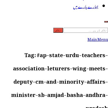
ہمارے بارے میں
لاش
ریں
Main Menu
رائے:
Tag:
#ap-state-urdu-teachers-
association-leturers-wing-meets-
deputy-cm-and-minority-affairs-
minister-sb-amjad-basha-andhra-
pradesh-