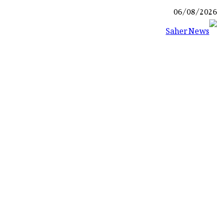
Ski
06/08/2026
t
conten
Saher News
نیوز پورٹل