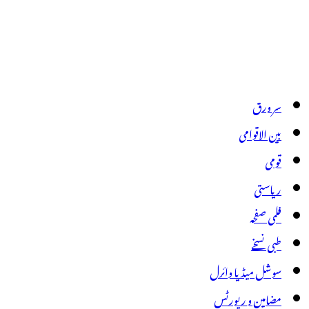
سر ورق
بین الاقوامی
قومی
ریاستی
فلمی صفحہ
طبی نسخے
سوشل میڈیا وائرل
مضامین و رپورٹس