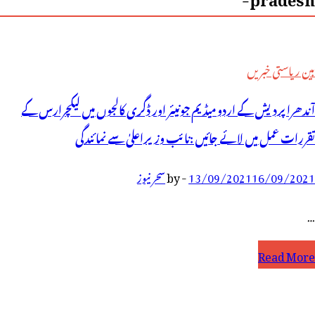
بین ریاستی خبریں
آندھرا پردیش کے اردو میڈیم جونیئر اور ڈگری کالجوں میں لیکچرارس کے
تقررات عمل میں لائے جائیں :نائب وزیراعلیٰ سے نمائندگی
16/09/2021
13/09/2021
-
by
سحر نیوز
…
ٓندھرا
Read More
ردیش
ے