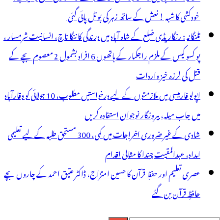
خودکشی کا شبہ ! نعش کے ساتھ زہر کی بوتل پائی گئی
تلنگانہ : رنگاریڈی ضلع کے شاہ آباد میں درندگی کا ننگا ناچ، انسانیت شرمسار ،
پو کسو کیس کے ملزم راجکمار کے ہاتھوں 6 افراد بشمول 2 معصوم بچے کے
قتل کی لرزہ خیز واردات
اپولو فارمیسی میں ملازمتوں کے لیے درخواستیں مطلوب، 10 جولائی کو وقارآباد
میں جاب میلہ، بیروزگار نوجوان استفادہ کریں
شادی کے غیر ضروری اخراجات میں کمی، 300 مستحق طلبہ کے لیے تعلیمی
امداد، عبدالمقیت چندا کا مثالی اقدام
عصری تعلیم اور حفظِ قرآن کا حسین امتزاج، ڈاکٹر عتیق احمد کے چاروں بچے
حافظِ قرآن بن گئے
لاش