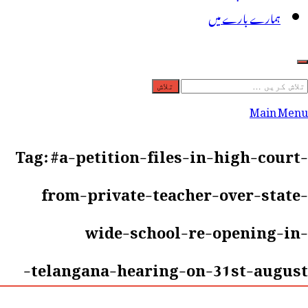
ہمارے بارے میں
لاش
ریں
Main Menu
رائے:
Tag:
#a-petition-files-in-high-court-
from-private-teacher-over-state-
wide-school-re-opening-in-
telangana-hearing-on-31st-august-