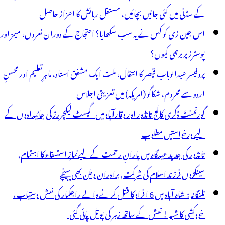
ے
کے سڈنی میں کئی جانیں بچائیں، مستقل رہائش کا اعزاز حاصل
یے
اس جین زی کو کس نے یہ سب سکھایا؟ احتجاج کے دوران نعروں، میمز اور
قبول،31
پوسٹرز پر برہمی کیوں؟
گست
پروفیسر عبدالوہاب قیصر کا انتقال، ملت ایک مشفق استاد، ماہرِتعلیم اور محسنِ
و
اردو سے محروم، شکاگو (امریکہ) میں تعزیتی اجلاس
ماعت
گورنمنٹ ڈگری کالج تانڈور اور وقارآباد میں گیسٹ لیکچررز کی جائیدادوں کے
لیے درخواستیں مطلوب
تانڈور کی جدید عیدگاہ میں بارانِ رحمت کے لیےنمازِ استسقاء کا اہتمام,
سینکڑوں فرزند اسلام کی شرکت, برادران وطن بھی پہنچے
تلنگانہ : شاہ آباد میں 6 ا فراد کا قتل کرنے والے راجکمار کی نعش دستیاب،
خودکشی کا شبہ ! نعش کے ساتھ زہر کی بوتل پائی گئی