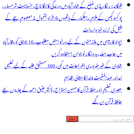
تلنگانہ : رنگاریڈی ضلع کے شاہ آباد میں درندگی کا ننگا ناچ، انسانیت شرمسار ،
پو کسو کیس کے ملزم راجکمار کے ہاتھوں 6 افراد بشمول 2 معصوم بچے کے
قتل کی لرزہ خیز واردات
اپولو فارمیسی میں ملازمتوں کے لیے درخواستیں مطلوب، 10 جولائی کو وقارآباد
میں جاب میلہ، بیروزگار نوجوان استفادہ کریں
شادی کے غیر ضروری اخراجات میں کمی، 300 مستحق طلبہ کے لیے تعلیمی
امداد، عبدالمقیت چندا کا مثالی اقدام
عصری تعلیم اور حفظِ قرآن کا حسین امتزاج، ڈاکٹر عتیق احمد کے چاروں بچے
حافظِ قرآن بن گئے
لاش
ریں