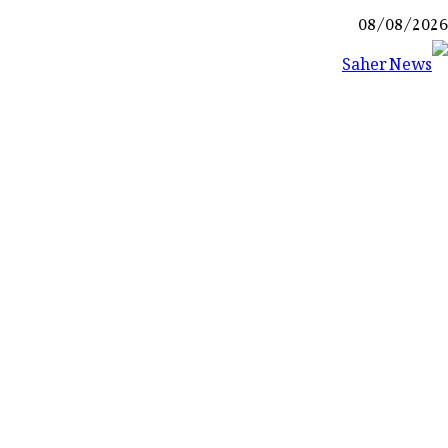
Ski
08/08/2026
t
conten
Saher News
نیوز پورٹل