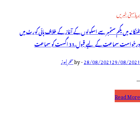
ریاستی خبریں
تلنگانہ میں یکم ستمبر سے اسکولوں کے آغاز کے خلاف ہائی کورٹ میں
درخواست سماعت کے لیے قبول،31 اگست کو سماعت
29/08/2021
28/08/2021
-
by
سحر نیوز
…
لنگانہ
Read More
یں
کم
تمبر