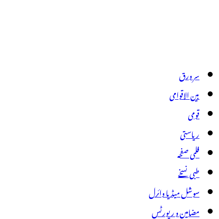
سر ورق
بین الاقوامی
قومی
ریاستی
فلمی صفحہ
طبی نسخے
سوشل میڈیا وائرل
مضامین و رپورٹس