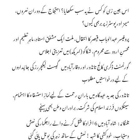
اس جین زی کو کس نے یہ سب سکھایا؟ احتجاج کے دوران نعروں،
میمز اور پوسٹرز پر برہمی کیوں؟
پروفیسر عبدالوہاب قیصر کا انتقال، ملت ایک مشفق استاد، ماہرِتعلیم اور
محسنِ اردو سے محروم، شکاگو (امریکہ) میں تعزیتی اجلاس
گورنمنٹ ڈگری کالج تانڈور اور وقارآباد میں گیسٹ لیکچررز کی جائیدادوں
کے لیے درخواستیں مطلوب
تانڈور کی جدید عیدگاہ میں بارانِ رحمت کے لیےنمازِ استسقاء کا اہتمام,
سینکڑوں فرزند اسلام کی شرکت, برادران وطن بھی پہنچے
تلنگانہ : شاہ آباد میں 6 ا فراد کا قتل کرنے والے راجکمار کی نعش
دستیاب، خودکشی کا شبہ ! نعش کے ساتھ زہر کی بوتل پائی گئی