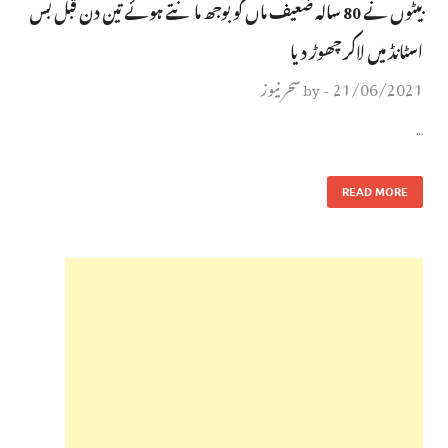
بیٹوں نے 80 سالہ ضعیف ماں کو بوجھ مانتے ہوئے تین دن قبل بس
اسٹانڈ میں لاکر چھوڑ دیا
21/06/2021
سحر نیوز
by
-
…
READ MORE