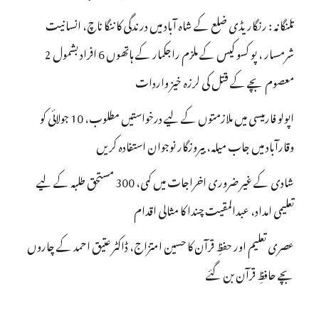
تلنگانہ : رنگاریڈی ضلع کے شاہ آباد میں درندگی کا ننگا ناچ، انسانیت
شرمسار ، پو کسو کیس کے ملزم راجکمار کے ہاتھوں 6 افراد بشمول 2
معصوم بچے کے قتل کی لرزہ خیز واردات
اپولو فارمیسی میں ملازمتوں کے لیے درخواستیں مطلوب، 10 جولائی کو
وقارآباد میں جاب میلہ، بیروزگار نوجوان استفادہ کریں
شادی کے غیر ضروری اخراجات میں کمی، 300 مستحق طلبہ کے لیے
تعلیمی امداد، عبدالمقیت چندا کا مثالی اقدام
عصری تعلیم اور حفظِ قرآن کا حسین امتزاج، ڈاکٹر عتیق احمد کے چاروں
بچے حافظِ قرآن بن گئے