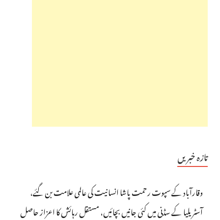
تازہ خبریں
وقارآباد کے سپوت رحمت پاشا انسانیت کی عالمی علامت بن گئے،
آسٹریلیا کے سڈنی میں کئی جانیں بچائیں، مستقل رہائش کا اعزاز حاصل