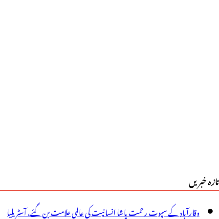
بقات
ی
تحدہ
دوجہد
ا
تیجہ
ندوستان
ختلف
تازہ خبریں
ہذیبوں
ا
وقارآباد کے سپوت رحمت پاشا انسانیت کی عالمی علامت بن گئے، آسٹریلیا