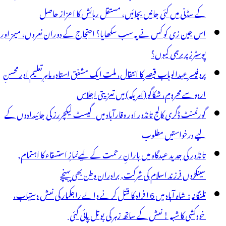
ہوارہ:
کے سڈنی میں کئی جانیں بچائیں، مستقل رہائش کا اعزاز حاصل
ی
اس جین زی کو کس نے یہ سب سکھایا؟ احتجاج کے دوران نعروں، میمز اور
یس
پوسٹرز پر برہمی کیوں؟
ی
پروفیسر عبدالوہاب قیصر کا انتقال، ملت ایک مشفق استاد، ماہرِتعلیم اور محسنِ
انڈور
اردو سے محروم، شکاگو (امریکہ) میں تعزیتی اجلاس
گورنمنٹ ڈگری کالج تانڈور اور وقارآباد میں گیسٹ لیکچررز کی جائیدادوں کے
لیے درخواستیں مطلوب
تانڈور کی جدید عیدگاہ میں بارانِ رحمت کے لیےنمازِ استسقاء کا اہتمام,
سینکڑوں فرزند اسلام کی شرکت, برادران وطن بھی پہنچے
تلنگانہ : شاہ آباد میں 6 ا فراد کا قتل کرنے والے راجکمار کی نعش دستیاب،
خودکشی کا شبہ ! نعش کے ساتھ زہر کی بوتل پائی گئی