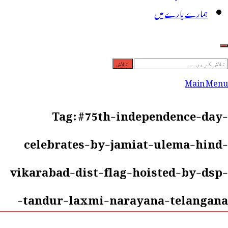
ہمارے بارے میں
لاش
ریں
Main Menu
رائے:
Tag:
#75th-independence-day-
celebrates-by-jamiat-ulema-hind-
vikarabad-dist-flag-hoisted-by-dsp-
tandur-laxmi-narayana-telangana-