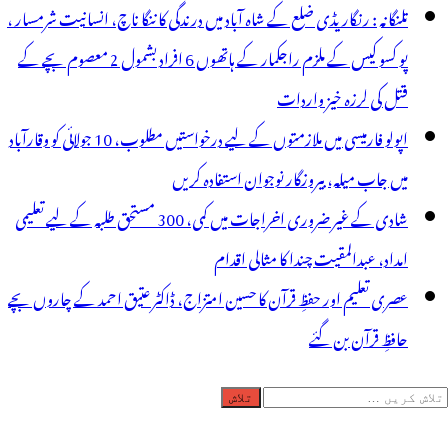
تلنگانہ : رنگاریڈی ضلع کے شاہ آباد میں درندگی کا ننگا ناچ، انسانیت شرمسار ،
پو کسو کیس کے ملزم راجکمار کے ہاتھوں 6 افراد بشمول 2 معصوم بچے کے
قتل کی لرزہ خیز واردات
اپولو فارمیسی میں ملازمتوں کے لیے درخواستیں مطلوب، 10 جولائی کو وقارآباد
میں جاب میلہ، بیروزگار نوجوان استفادہ کریں
شادی کے غیر ضروری اخراجات میں کمی، 300 مستحق طلبہ کے لیے تعلیمی
امداد، عبدالمقیت چندا کا مثالی اقدام
عصری تعلیم اور حفظِ قرآن کا حسین امتزاج، ڈاکٹر عتیق احمد کے چاروں بچے
حافظِ قرآن بن گئے
لاش
ریں