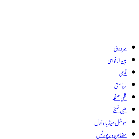
سر ورق
بین الاقوامی
قومی
ریاستی
فلمی صفحہ
طبی نسخے
سوشل میڈیا وائرل
مضامین و رپورٹس