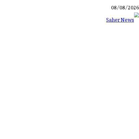
Ski
08/08/2026
t
conten
Saher News
نیوز پورٹل