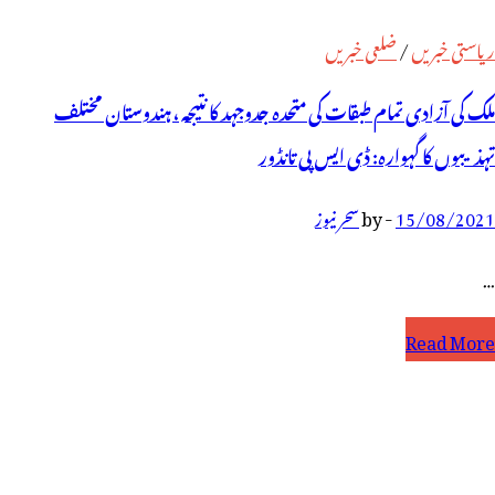
ریاستی خبریں
/
ضلعی خبریں
ملک کی آزادی تمام طبقات کی متحدہ جدوجہد کا نتیجہ ، ہندوستان مختلف
تہذیبوں کا گہوارہ: ڈی ایس پی تانڈور
15/08/2021
-
by
سحر نیوز
…
لک
Read More
ی
ٓزادی
مام