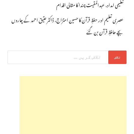
تعلیمی امداد، عبدالمقیت چندا کا مثالی اقدام
عصری تعلیم اور حفظِ قرآن کا حسین امتزاج، ڈاکٹر عتیق احمد کے چاروں
بچے حافظِ قرآن بن گئے