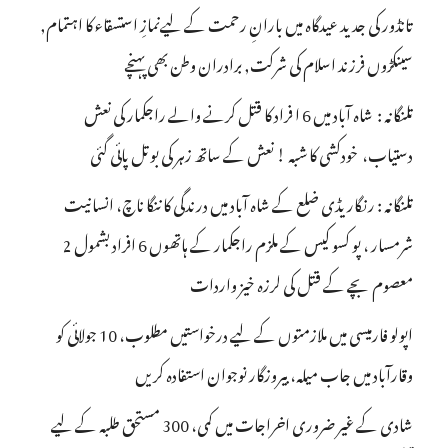
تانڈور کی جدید عیدگاہ میں بارانِ رحمت کے لیےنمازِ استسقاء کا اہتمام,
سینکڑوں فرزند اسلام کی شرکت, برادران وطن بھی پہنچے
تلنگانہ : شاہ آباد میں 6 ا فراد کا قتل کرنے والے راجکمار کی نعش
دستیاب، خودکشی کا شبہ ! نعش کے ساتھ زہر کی بوتل پائی گئی
تلنگانہ : رنگاریڈی ضلع کے شاہ آباد میں درندگی کا ننگا ناچ، انسانیت
شرمسار ، پو کسو کیس کے ملزم راجکمار کے ہاتھوں 6 افراد بشمول 2
معصوم بچے کے قتل کی لرزہ خیز واردات
اپولو فارمیسی میں ملازمتوں کے لیے درخواستیں مطلوب، 10 جولائی کو
وقارآباد میں جاب میلہ، بیروزگار نوجوان استفادہ کریں
شادی کے غیر ضروری اخراجات میں کمی، 300 مستحق طلبہ کے لیے