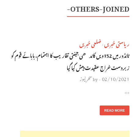
OTHERS-JOINED-
ریاستی خبریں
ضلعی خبریں
/
تانڈور میں 152ویں گاندھی جینتی تقاریب کا اہتمام، بابائے قوم کو
زبردست خراج عقیدت پیش کیا گیا
02/10/2021
سحر نیوز
by
-
…
READ MORE