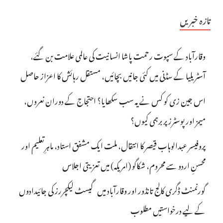
تازہ خبریں
وقارآباد کے سپوت رحمت پاشا انسانیت کی عالمی علامت بن گئے،
آسٹریلیا کے سڈنی میں کئی جانیں بچائیں، مستقل رہائش کا اعزاز حاصل
اس جین زی کو کس نے یہ سب سکھایا؟ احتجاج کے دوران نعروں،
میمز اور پوسٹرز پر برہمی کیوں؟
پروفیسر عبدالوہاب قیصر کا انتقال، ملت ایک مشفق استاد، ماہرِتعلیم اور
محسنِ اردو سے محروم، شکاگو (امریکہ) میں تعزیتی اجلاس
گورنمنٹ ڈگری کالج تانڈور اور وقارآباد میں گیسٹ لیکچررز کی جائیدادوں
کے لیے درخواستیں مطلوب