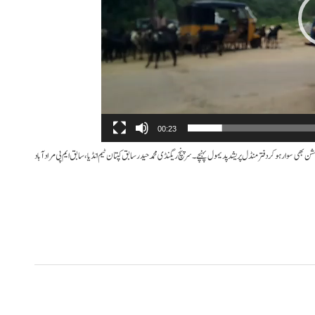
00:23
ھی سوار ہوکر دفتر منڈل پریشد پدیمول پہنچے۔ سرپنچ ریگنڈی محمد حیدر سابق کپتان ٹیم انڈیا،سابق ایم پی مرادآباد