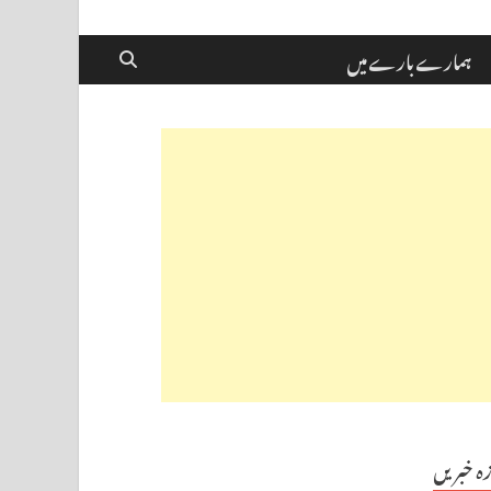
ہمارے بارے میں
زہ خبریں