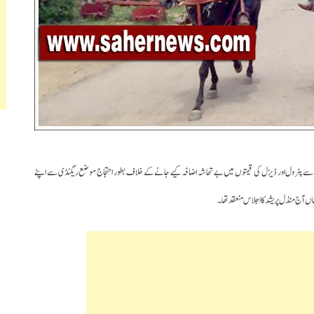
ے پٹرول اور ڈیزل کی قیمتوں میں بے تحاشہ اضافہ کیے جانے کے خلاف بطور احتجاج موضع ریگنڈی سے اپنے
 آج منڈل پریشد کا اجلاس منعقد تھا۔