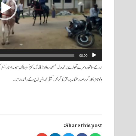
00:00
ان کے ساتھ دوسرے گھوڑے پر محمد بلال حسین روڈ اینڈ بلڈنگ کنٹراکٹر و مالک سیون اسٹارکنسٹرکشن ب
و نونامزد کارگزار صدرتلنگانہ پردیش کانگریس کمیٹی محمد اظہر الدین کے رشتہ دار ہیں۔
Share this post: