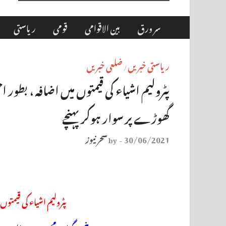
سر ورق
بین الاقوامی
قومی
ریاستی
ریاستی خبریں
ضلعی خبریں
/
پٹرولیم اشیاء کی قیمتوں میں اضافہ ، بطور
گھوڑے پر سوار ہوکر پہنچے
30/06/2021
سحر نیوز
by
-
پٹرولیم اشیاء کی قیمتو