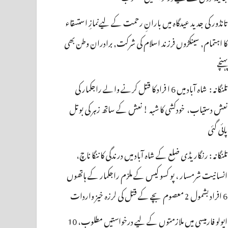
تانڈور کی جدید عیدگاہ میں بارانِ رحمت کے لیےنمازِ استسقاء
کا اہتمام, سینکڑوں فرزند اسلام کی شرکت, برادران وطن بھی
پہنچے
تلنگانہ : شاہ آباد میں 6 ا فراد کا قتل کرنے والے راجکمار کی
نعش دستیاب، خودکشی کا شبہ ! نعش کے ساتھ زہر کی بوتل
پائی گئی
تلنگانہ : رنگاریڈی ضلع کے شاہ آباد میں درندگی کا ننگا ناچ،
انسانیت شرمسار ، پو کسو کیس کے ملزم راجکمار کے ہاتھوں
6 افراد بشمول 2 معصوم بچے کے قتل کی لرزہ خیز واردات
اپولو فارمیسی میں ملازمتوں کے لیے درخواستیں مطلوب، 10