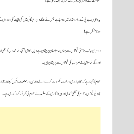
حکومت کے کانوں پر جوں تک نہیں رینگ رہی ہے!
یہ وہی بی جے پی کے دؤر اقتدار میں ہورہا ہے جس نے اچھے دن ، مہنگائی میں کمی جیسے کئی وعدو
ہونا مشکل ہے!
دوسری جانب بڑھتی قیمتوں سے جہاں عام انسان پریشان ہے وہیں عوامی منتخبہ نمائندوں کو بھی ا
اور دیگرتمام اشیائے ضروریہ کی قیمتوں سے پریشان ہیں۔
چھوتی قیمتوں ،عوام کی گھٹتی آمدنی اور بیروزگاری کے سلسلہ نے عوام کی کمر توڑ کررکھ دی ہے۔