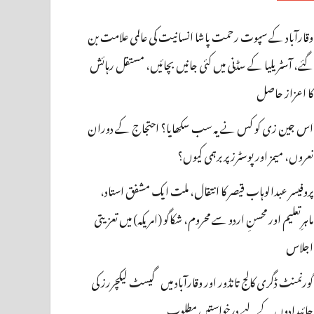
وقارآباد کے سپوت رحمت پاشا انسانیت کی عالمی علامت بن
گئے، آسٹریلیا کے سڈنی میں کئی جانیں بچائیں، مستقل رہائش
کا اعزاز حاصل
اس جین زی کو کس نے یہ سب سکھایا؟ احتجاج کے دوران
نعروں، میمز اور پوسٹرز پر برہمی کیوں؟
پروفیسر عبدالوہاب قیصر کا انتقال، ملت ایک مشفق استاد،
ماہرِتعلیم اور محسنِ اردو سے محروم، شکاگو (امریکہ) میں تعزیتی
اجلاس
گورنمنٹ ڈگری کالج تانڈور اور وقارآباد میں گیسٹ لیکچررز کی
جائیدادوں کے لیے درخواستیں مطلوب