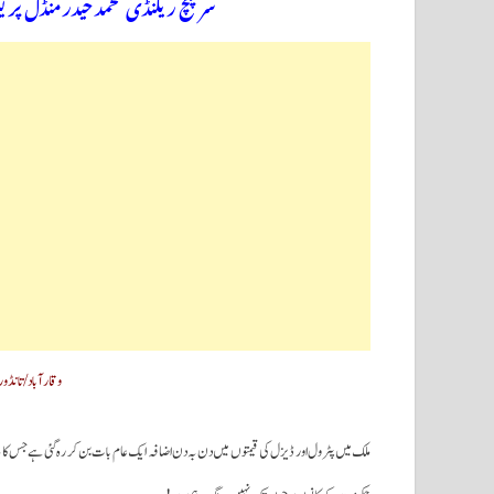
سرپنچ ریگنڈی محمد حیدر منڈل پری
وقارآباد/تانڈور:30۔جون (سحرنیوزڈاٹ 
ملک میں پٹرول اور ڈیزل کی قیمتوں میں دن بہ دن اضافہ ایک عام بات بن کر رہ گئی ہے جس کا نہ حک