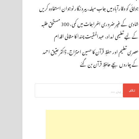
جولائی کو وقارآباد میں جاب میلہ، بیروزگار نوجوان استفادہ کریں
شادی کے غیر ضروری اخراجات میں کمی، 300 مستحق طلبہ
کے لیے تعلیمی امداد، عبدالمقیت چندا کا مثالی اقدام
عصری تعلیم اور حفظِ قرآن کا حسین امتزاج، ڈاکٹر عتیق احمد
کے چاروں بچے حافظِ قرآن بن گئے