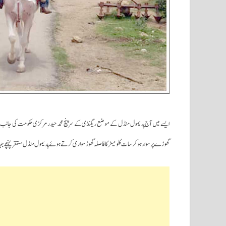
ایسے میں آج پدیمول منڈل کے موضع ریگنڈی کے سرپنچ محمد حیدر مرکزی حکومت کی جانب س
گھوڑے پر سوار ہوکر سات کلومیٹر کا فاصلہ گھوڑسواری کرتے ہوئے پدیمول منڈل مستقر پہنچے جہاں