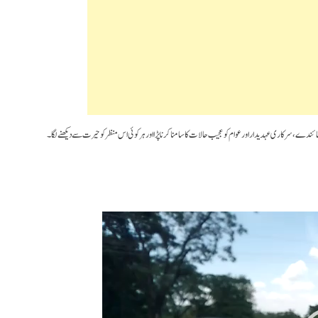
ائندے، سرکاری عہدیداراور عوام کو عجیب حالات کا سامنا کرنا پڑا اور ہر کوئی اس منظر کو حیرت سے دیکھنے لگا۔