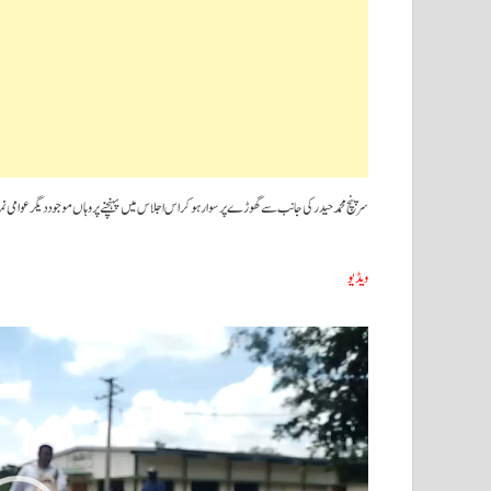
سرپنچ محمد حیدر کی جانب سے گھوڑے پر سوار ہوکر اس اجلاس میں پہنچنے پر وہاں موجود دیگر عوامی نم
ویڈیو
ویڈیو
پلیئر