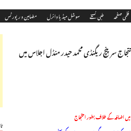
فلمی صفحہ
طبی نسخے
سوشل میڈیا وائرل
مضامین و رپورٹس
 احتجاج سرپنچ ریگنڈی محمد حیدر منڈل اجلاس میں
ں میں اضافہ کے خلاف بطور احتجاج
تا