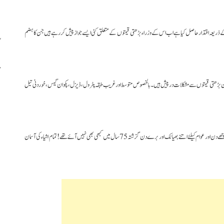
ں کے ذریعہ اقتدار حاصل کیا ہے اب اس کے وزراء بڑھتی قیمتوں کے متعلق کئی ایسے جواز پیش کررہے ہیں جن کا ہضم
ن بڑھتی قیمتوں سے مشکلات درپیش ہیں ۔بالخصو ص متوسط اور غریب طبقہ پٹرول ، ڈیزل ، پکوان گیس ، خوردنی تیل
عوام کا کہنا ہے کہ کالا بازاری اور لوٹ کھسوٹ کرنے والے تاجرین اور صنعت مالکین کیلئے اتنے اچھے دن اور عوام کیلئے اتنے بھیانک اور برے دن گزشتہ 75 سال میں کبھی بھی نہیں آئے تھے! تمام اشیاء کی آسمان