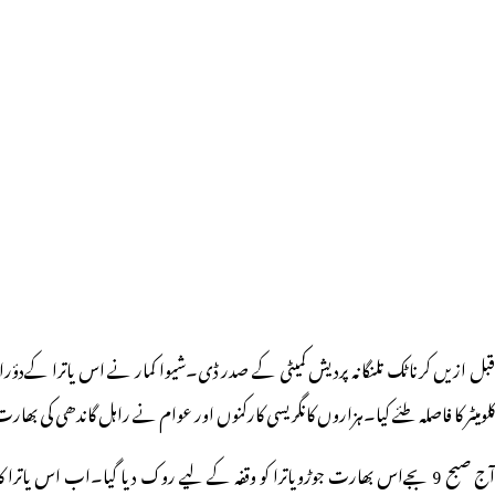
قبل ازیں کرناٹک تلنگانہ پردیش کمیٹی کے صدر ڈی۔شیوا کمار نے اس یاترا کےدؤرا
کلومیٹر کا فاصلہ طئے کیا۔ہزاروں کانگریسی کارکنوں اور عوام نے راہل گاندھی کی بھارت جوڑ
آج صبح 9 بجےاس بھارت جوڑویاترا کو وقفہ کے لیے روک دیا گیا۔اب اس یاترا کا دوبارہ