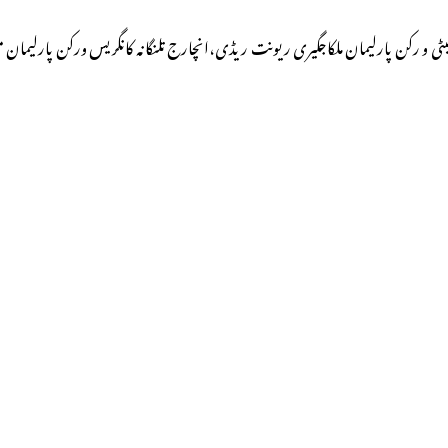
میٹی و رکن پارلیمان ملکاجگیری ریونت ریڈی،انچارج تلنگانہ کانگریس ورکن پارلیمان من