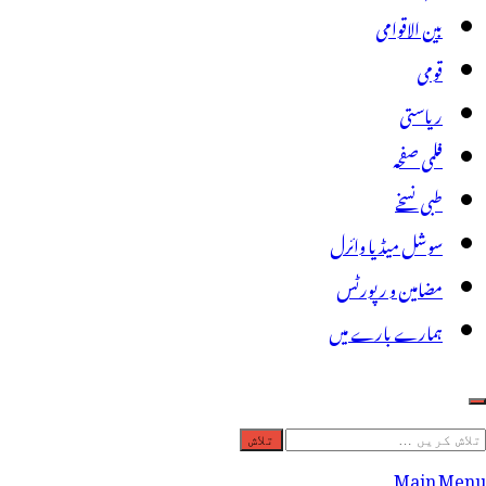
بین الاقوامی
قومی
ریاستی
فلمی صفحہ
طبی نسخے
سوشل میڈیا وائرل
مضامین و رپورٹس
ہمارے بارے میں
لاش
ریں
Main Menu