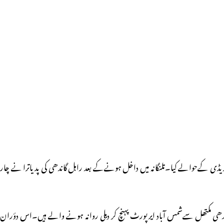
ریڈی کےحوالے کیا۔تلنگانہ میں داخل ہونےکے بعد راہل گاندھی کی پدیاترا نے چار
دھی مکتھل سےشمس آباد ایرپورٹ پہنچ کر دہلی روانہ ہونے والے ہیں۔اس دؤران