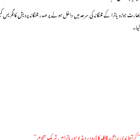
بھارت جوڑو یاترا کے تلنگانہ کی سرحد میں داخل ہونے پر صدر تلنگانہ پردیش کانگریس ک
کیا۔
” کرشنا ندی بریج پر قافلہ کا ڈرون ویڈیو اور یاترا میں شریک ہجوم ”