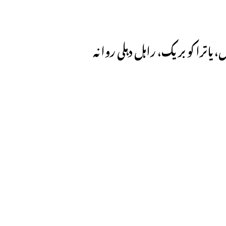
 یاترا کو بریک، راہل دہلی روانہ