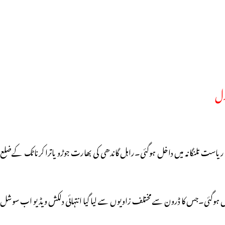
رل
و ریاست تلنگانہ میں داخل ہوگئی۔راہل گاندھی کی بھارت جوڑو یاترا کرناٹک کےضلع
یں داخل ہوگئی۔جس کا ڈرون سے مختلف زاویوں سے لیا گیا انتہائی دلکش ویڈیو اب سوشل