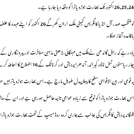
26,25,24
اکتوبر تک بھارت جوڑو یاترا کو وقفہ دیا جارہا ہے۔
ومنتخب صدر آل انڈیا کانگریس کمیٹی ملک ارجن کھرگے
26
اکتوبر کو اپنےعہدہ کا ح
باقاعدہ آغاز ہوگا۔
اد رہے کہ راہل گاندھی نےملک میں مہنگائی،بڑھتی مذہبی منافرت اور بیروزگاری ک
چار ریاستوں تمل ناڈو،کیرالہ، آندھرا پردیش اور کرناٹک کے
16
اضلاع کا احاطہ کرت
یہ قومی اور بین الاقوامی سطح کا پہلاپیدل طویل مارچ ہے۔اس بھارت جوڑویاترامیں ح
اس بھارت جوڑو یاترا کو توقع سے زیادہ عوامی تائیدحاصل ہورہی ہے اور ان کےساتھ پ
تلنگانہ پردیش کانگریس کی جانب سےجاری کردہ روڈ میپ کےتحت بھارت جوڑو یاترا