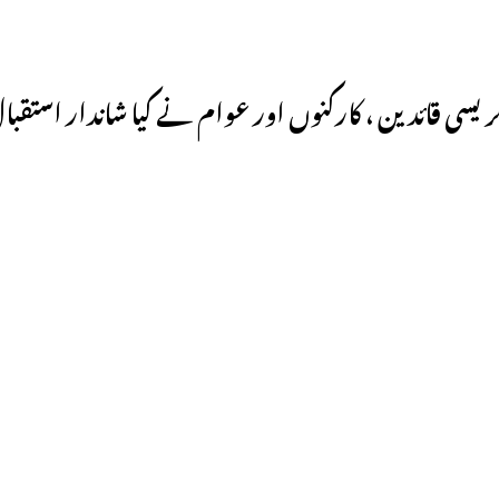
ریسی قائدین ، کارکنوں اور عوام نے کیا شاندار استقبال،