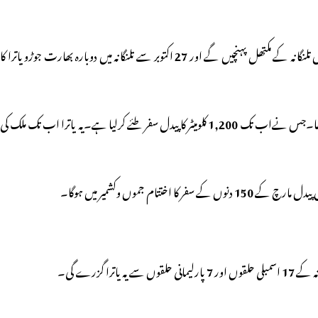
تلنگانہ کے مکتھل پہنچیں گے اور
27
اکتوبر سے تلنگانہ میں دوبارہ بھارت جوڑو یاترا کا
 کیاتھا۔جس نےاب تک
1,200
کلومیٹر کا پیدل سفر طئے کرلیا ہے۔یہ یاترا
اب تک ملک کی
پیدل مارچ کے
150
دنوں کے سفر کا اختتام جموں وکشمیر میں ہوگا۔
17
اسمبلی حلقوں اور
7
پارلیمانی حلقوں سے یہ یاترا گزرے گی۔