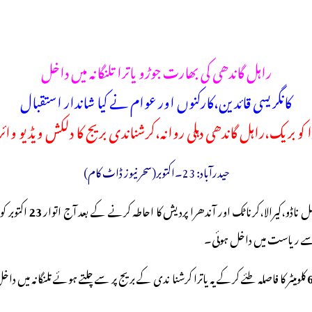
راہل گاندھی کی بھارت جوڑو یاترا تلنگانہ میں داخل
کانگریسی قائدین،کارکنوں اور عوام نے کیا شاندار استقبال
را کو بریک،راہل گاندھی دہلی روانہ،کرشناندی بریج کا دلکش ویڈیو وائ
حیدرآباد: 23۔اکتوبر(سحر نیوز ڈاٹ کام)
 ناڈو،کیرالا،کرناٹک اور آندھرا پردیش کا احاطہ کرنے کے بعد آج اتوار
23
اکتوبر ک
سے ریاست میں داخل ہوئی۔
کلومیٹر کا فاصلہ طئے کرکے یہ یاترا کرشنا ندی کے بریج پر سے چلتے ہوئے تلنگانہ م