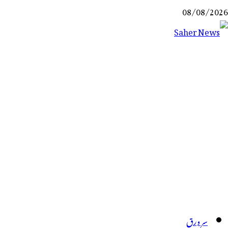
Ski
08/08/2026
t
conten
Saher News
نیوز پورٹل
سر ورق