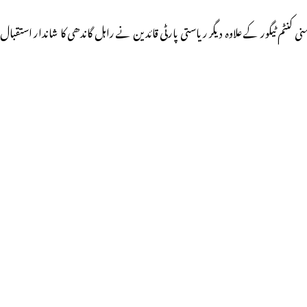
ی کنٹم ٹیگور کے علاوہ دیگر ریاستی پارٹی قائدین نے راہل گاندھی کا شاندار استقبال