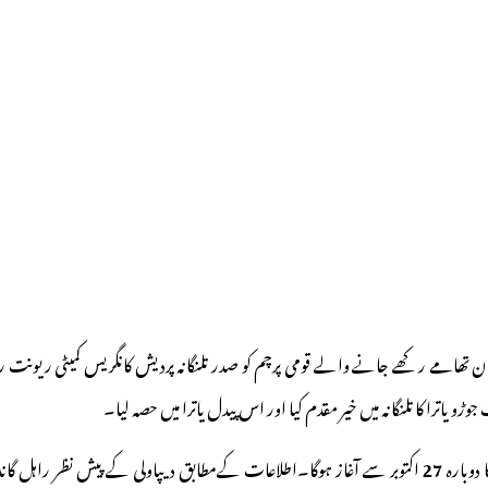
ن تھامے رکھے جانے والے قومی پرچم کو صدر تلنگانہ پردیش کانگریس کمیٹی ریونت 
و یاترا کا تلنگانہ میں خیر مقدم کیا اور اس پیدل یاترا میں حصہ لیا۔
27
اکتوبر سے آغاز ہوگا۔اطلاعات کےمطابق دیپاولی کے پیش نظر راہل گان