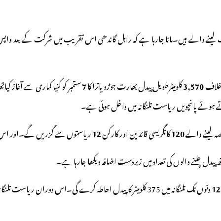
لف لینے والے ہیں۔مانا جارہا ہے کہ راہل گاندھی اس تقریب میں شرکت کے بعد واپس 
ےخلاف
3,570
کلومیٹرطویل پیدل بھارت جوڑو یاترا کا
7
ستمبر کو کنیا کماری سے آغاز
ے ہوئے پانچویں ریاست تلنگانہ میں داخل ہوئی ہے۔
صہ لینے والے
120
کانگریسی قائدین اور کارکن
12
ریاستوں سے گزریں گے۔اور اس 
یدل چلنے والوں کی تعداد میں زبردست اضافہ دیکھا جارہا ہے۔
12
دنوں تک تلنگانہ میں 375 کلومیٹر کاپیدل احاطہ کرے گی۔اس دوران ریاست تلنگانہ کے