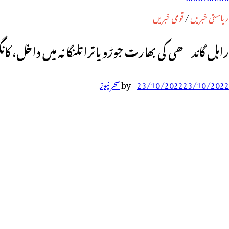
رائے:
ریاستی خبریں
/
قومی خبریں
راہل گاندھی کی بھارت جوڑو یاترا تلنگانہ میں داخل، کانگ
23/10/2022
23/10/2022
-
by
سحر نیوز