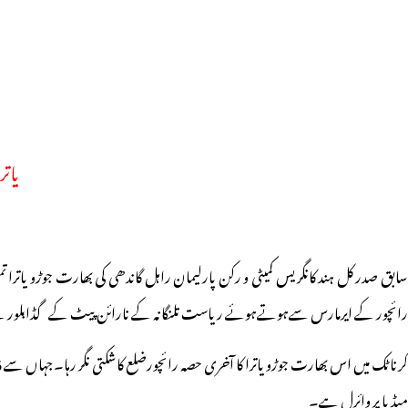
یات
ابق صدر کل ہند کانگریس کمیٹی و رکن پارلیمان راہل گاندھی کی بھارت جوڑو یاترا تمل
رائچور کے ایرمارس سےہوتےہوئے ریاست تلنگانہ کے نارائن پیٹ کے گڈابلور 
رناٹک میں اس بھارت جوڑو یاترا کا آخری حصہ رائچورضلع کاشکتی نگر رہا۔جہاں سے
6
میڈیا پر وائرل ہے۔