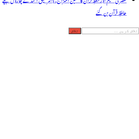
حافظِ قرآن بن گئے
لاش
ریں
رائے: