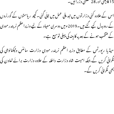
15 کابینی اور 28 مملکتی وزرا ہیں۔
اس کے علاوہ کئی وزارتوں میں تبدیلی عمل میں لائی گئی۔کچھ ریاستوں کے گورنروں
کے ردوبدل کیے گئے ہیں۔2019ء میں دوسری معیاد کے لیے وزیراعظم نریندر مودی
کے منتخب ہونے کے بعد یہ کابینہ کی پہلی توسیع ہے۔
میڈیا رپورٹس کے مطابق وزیر اعظم نریندر مودی وزارت سائنس وٹیکنالوجی کی
نگرانی کریں گے،جبکہ امیت شاہ وزارت داخلہ کے علاوہ وزارت برائے تعاون کی
بھی نگرانی کریں گے۔