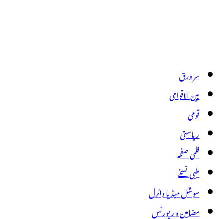
سر ورق
بین الاقوامی
قومی
ریاستی
فلمی صفحہ
طبی نسخے
سوشل میڈیا وائرل
مضامین و رپورٹس