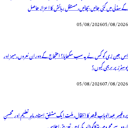
کے سڈنی میں کئی جانیں بچائیں، مستقل رہائش کا اعزاز حاصل
05/08/2026
05/08/2026
اس جین زی کو کس نے یہ سب سکھایا؟ احتجاج کے دوران نعروں، میمز اور
پوسٹرز پر برہمی کیوں؟
05/08/2026
07/08/2026
پروفیسر عبدالوہاب قیصر کا انتقال، ملت ایک مشفق استاد، ماہرِتعلیم اور محسنِ
اردو سے محروم، شکاگو (امریکہ) میں تعزیتی اجلاس