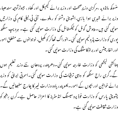
منسوکھ مانڈویہ ،مرکزی وزیرِصحت اور وزیر برائے کیمیکل اور کھاد ، جیوترآدتیہ سندھیا،
وزیر برائے شہری ہوا بازی،اشوینی وشنو کو ریلوے، آئی ٹی،ٹیلی کام کی وزارتیں
سونپی گئی ہیں۔ پیوش گوئل کو ٹیکسٹائل کی وزارت سونپی گئی ہے۔ ہردیپ سنگھ
پوری کو وزارت پٹرولیم سونپی گئی۔انوراگ ٹھاکر کو کھیل، نوجوانوں سے متعلق امور
اور انفارمیشن اور براڈ کاسٹنگ کی وزارت سونپی گئی۔
میناکشی لیکھی کو وزارت خارجہ سونپی گئی۔دھرمیندر پردھان نئے وزیر تعلیم ہوں
گے۔گری راج سنگھ کو دیہی ترقیات کی وزارت سونپی گئی۔اسمرتی ایرانی کو وزیر
برائے خواتین اور بچوں کے امور۔بھوپندر یادو وزارت لیبر کا چارج سنبھالیں گے۔
پشوپتی پارس کو وزارت فوڈ پروسیسنگ انڈسٹریز کا اعزاز حاصل ہے۔کرن رِجّجو کو
وزارت ثقافت سونپی گئی ہے۔