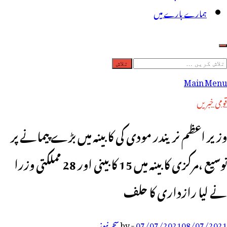
ہمارے بارے میں
لاش
ریں
Main Menu
رائے:
قومی خبریں
وزیر اعظم نریندر مودی کی کابینہ میں بڑے پیمانے پر
توسیع ،مرکزی کابینہ میں 15 کابینی اور 28 مملکتی وزرا
نے لیا رازداری کا حلف
08/07/2021
07/07/2021
-
by
سحر نیوز