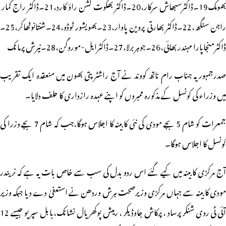
بھومک19۔ڈاکٹرسبھاش سرکار،20۔ڈاکٹر بھگوت کشن راؤ کارد،21۔ڈاکٹر راج کمار
راجن سنگھ،22۔ڈاکٹر بھارتی پروین پاوار،23۔بھویشور ٹوڈو،24۔شنتانوٹھاکر،25۔
ڈاکٹرمنجاپارا مہندر بھائی،26۔جوہر برلا،27۔ڈاکٹرایل-موروگن،28۔نیرش پرمانک
صدرجمہوریہ جناب رام ناتھ کووند نے آج راشٹرپتی بھون میں منعقدہ ایک تقریب
میں وزراء کی کونسل کے مذکورہ ممبروں کو اپنے عہدہ رازداری کا حلف دلایا۔
جمعرات کو شام 5 بجے مودی کی نئی کابینہ کا اجلاس ہوگا،جب کہ شام 7 بجے وزرا کی
کونسل کا اجلاس ہوگا۔
آج مرکزی کابینہ میں کیے گئے اس ردو بدل کی سب سے خاص بات یہ ہے کہ نریندر
مودی کابینہ سے جہاں مرکزی وزیرصحت ہرش وردھن نے استعفیٰ دے دیا جبکہ وزیر
آئی ٹی روی شنکر پرساد ، پرکاش جاوڈیکر ، رمیش پوکھریال نشانک،بابل سپریو جیسے 12