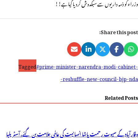
وزراء کو ذمہ داریوں سے سبکدوش کردیا گیاہے!!
Share this post:
Tagged
#prime-minister-narendra-modi-cabinet-
reshuffle-new-council-bjp-nda-
Related Posts
وقارآباد کے سپوت رحمت پاشا انسانیت کی عالمی علامت بن گئے، آسٹریلیا