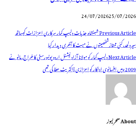
24/07/2026
25/07/2026
وسٹوں
Previous Article
شہنشاہ جذبات دلیپ کمار سرکاری اعزازات کیساتھ
ی
سپردلحد،کئی ممتازشخصیتوں نے میت کا آخری دیدار کیا
یویگیشن
Next Article
دلیپ کمار کو مولانا آزاد نیشنل اردو یونیورسٹی کا خراج،مانو نے
2009ءمیں افسانوی اداکار کو اعزازی ڈاکٹریٹ عطا کی تھی
About سحر نیوز