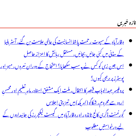
تازہ خبریں
وقارآباد کے سپوت رحمت پاشا انسانیت کی عالمی علامت بن گئے، آسٹریلیا
کے سڈنی میں کئی جانیں بچائیں، مستقل رہائش کا اعزاز حاصل
اس جین زی کو کس نے یہ سب سکھایا؟ احتجاج کے دوران نعروں، میمز اور
پوسٹرز پر برہمی کیوں؟
پروفیسر عبدالوہاب قیصر کا انتقال، ملت ایک مشفق استاد، ماہرِتعلیم اور محسنِ
اردو سے محروم، شکاگو (امریکہ) میں تعزیتی اجلاس
گورنمنٹ ڈگری کالج تانڈور اور وقارآباد میں گیسٹ لیکچررز کی جائیدادوں کے
لیے درخواستیں مطلوب