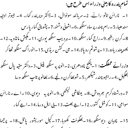
تمام پندرہ کابینی وزراء اس طرح ہیں:
1۔ نارائن ٹاٹو رانے، 2۔سربانند سونوال، 3۔ڈاکٹر ویریندر کمار، 4۔ جیوتر ادتیہ
سندھیا،5۔رام چندر پرساد سنگھ،6۔اشونی وشنو،7۔پشوپتی کمار پارس
8۔کرن رِجّجو،9۔راج کمار سنگھ،10۔ہردیپ سنگھ پوری،11۔مکیش مانڈویہ،12۔
بھوپیندر یادو،13۔پرشوتم روپالا،14۔ جی۔کشن ریڈی،15۔انوراگ سنگھ ٹھاکر
وزرائے مملکت:
1۔پنکج چودھری،2۔انوپریہ سنگھ پٹیل،3۔داکٹر ستیہ پال سنگھ
بھگیل،4۔راجیو چندرشیکھر،5۔شوبھاکرن دلجے،6۔بھانو پرتاپ سنگھ ورما
7۔درشناوکرم جردوش،8۔ مینکاشی لیکھی،9۔انوپریہ دیوی،10۔اے۔نارائن
سوامی،11۔کوشل کشور،12۔اجے بھٹ،13۔بی ایل ورما،14۔اجے کمار
15۔ چوہان دیوسنگھ،16۔بھگونت کھوبا،17۔کپِل موریشور پاٹل،18۔ پرتیما