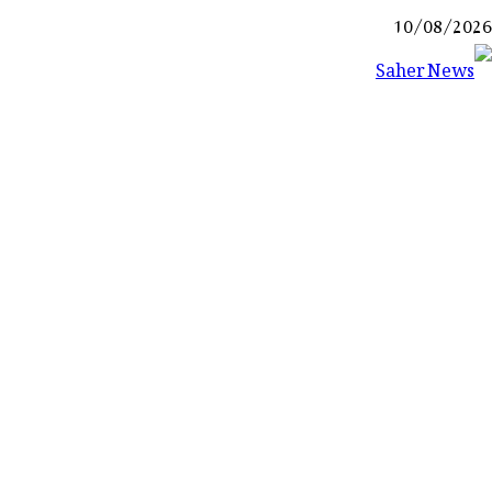
Ski
10/08/2026
t
conten
Saher News
نیوز پورٹل