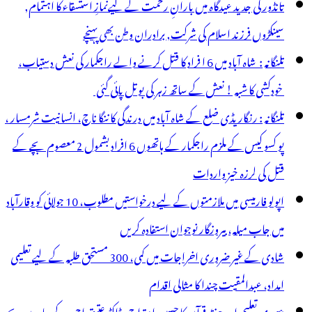
تانڈور کی جدید عیدگاہ میں بارانِ رحمت کے لیےنمازِ استسقاء کا اہتمام,
سینکڑوں فرزند اسلام کی شرکت, برادران وطن بھی پہنچے
تلنگانہ : شاہ آباد میں 6 ا فراد کا قتل کرنے والے راجکمار کی نعش دستیاب،
خودکشی کا شبہ ! نعش کے ساتھ زہر کی بوتل پائی گئی
تلنگانہ : رنگاریڈی ضلع کے شاہ آباد میں درندگی کا ننگا ناچ، انسانیت شرمسار ،
پو کسو کیس کے ملزم راجکمار کے ہاتھوں 6 افراد بشمول 2 معصوم بچے کے
قتل کی لرزہ خیز واردات
اپولو فارمیسی میں ملازمتوں کے لیے درخواستیں مطلوب، 10 جولائی کو وقارآباد
میں جاب میلہ، بیروزگار نوجوان استفادہ کریں
شادی کے غیر ضروری اخراجات میں کمی، 300 مستحق طلبہ کے لیے تعلیمی
امداد، عبدالمقیت چندا کا مثالی اقدام
عصری تعلیم اور حفظِ قرآن کا حسین امتزاج، ڈاکٹر عتیق احمد کے چاروں بچے