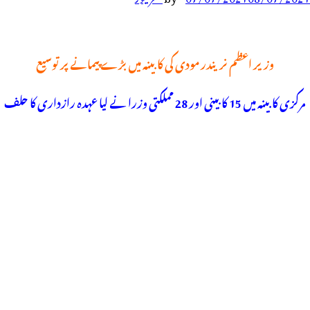
وزیر اعظم نریندر مودی کی کابینہ میں بڑے پیمانے پر توسیع
مرکزی کابینہ میں 15 کابینی اور 28 مملکتی وزرا نے لیا عہدہ رازداری کا حلف