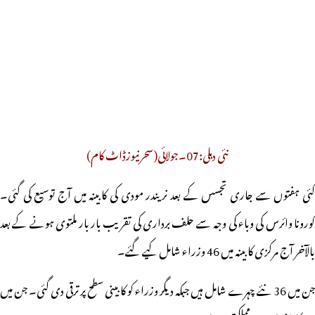
نئی دہلی:07۔جولائی(سحرنیوزڈاٹ کام)
کئی ہفتوں سے جاری تجسس کے بعد نریندر مودی کی کابینہ میں آج توسیع کی گئی۔
کورونا وائرس کی وباء کی وجہ سے حلف برداری کی تقریب بار بار ملتوی ہونے کے بعد
بالآخر آج مرکزی کابینہ میں 46 وزراء شامل کیے گئے۔
جن میں 36 نئے چہرے شامل ہیں جبکہ دیگر وزراء کو کابینی سطح پر ترقی دی گئی۔ جن میں