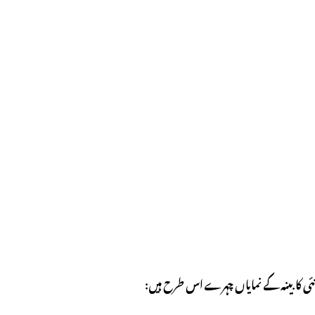
نئی کابینہ کے نمایاں چہرے اس طرح ہیں: