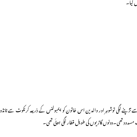
ل کیا۔
سے تڑپنے لگی توشوہر اور والدین اس خاتون کو ایمبولنس کے ذریعہ کرنکوٹ سے تان
ٹریفک مسدود تھی۔دونوں گاڑیوں کی طویل قطار لگی ہوئی تھی۔