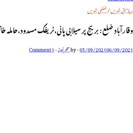
رائے:
ریاستی خبریں
/
ضلعی خبریں
وقارآباد ضلع : بریج پر سیلابی پانی،ٹریفک مسدود،حاملہ 
06/09/2021
05/09/2021
-
by
سحر نیوز
-
1 Comment