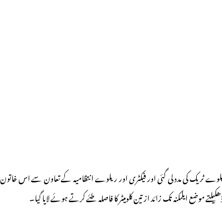
ریلوے ٹریک کی مدد لی گئی اور فیکٹری اور ریلوے انتظامیہ کے تعاون سے اس خاتون
 موضع ایلمکنہ تک زائد از تین کلومیٹر کا فاصلہ طئے کرتے ہوئے لایا گیا۔