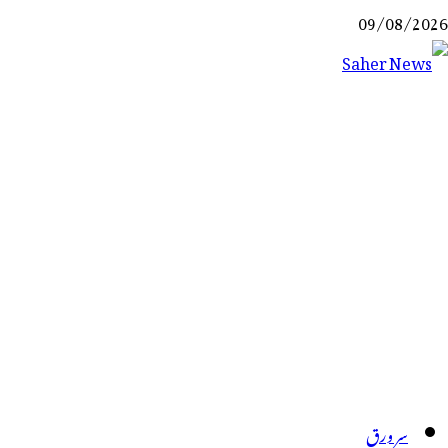
Ski
09/08/2026
t
conten
Saher News
نیوز پورٹل
سر ورق