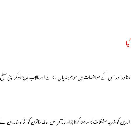
یا
ڈور اور اس کے مواضعات میں موجود ندیاں ، نالے اور تالاب لبریز ہوکر اپنی سطح
ن کو شدید مشکلات کا سامنا کرنا پڑا۔بالآخر اس حاملہ خاتون کو افراد خاندان نے