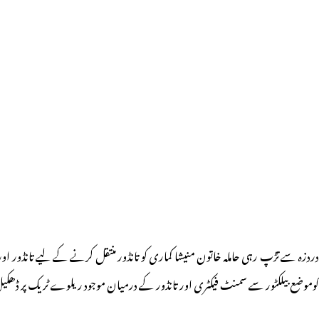
دردزہ سے تڑپ رہی حاملہ خاتون منیشا کماری کو تانڈور منتقل کرنے کے لیے تانڈور 
کوموضع بیلکٹور سے سمنٹ فیکٹری اور تانڈور کے درمیان موجود ریلوے ٹریک پر ڈھکیل کر چ