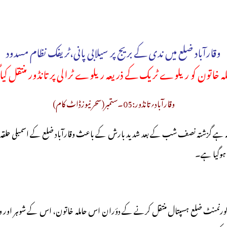
وقارآباد ضلع میں ندی کے بریج پر سیلابی پانی،ٹریفک نظام مسدود
لہ خاتون کو ریلوے ٹریک کے ذریعہ ریلوے ٹرالی پر تانڈور منتقل کیا گ
وقارآباد؍تانڈور:05۔ستمبر(سحر نیوزڈاٹ کام)
ہ ہے گزشتہ نصف شب کے بعد شدید بارش کے باعث وقارآباد ضلع کے اسمبلی حلقہ تان
ہوگیا ہے۔
گورنمنٹ ضلع ہسپتال منتقل کرنے کے دؤران اس حاملہ خاتون، اس کے شوہر اور والدی