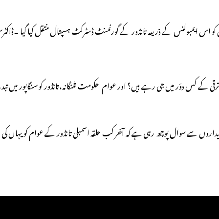
اس ایمبولنس کے ذریعہ تانڈور کے گورنمنٹ ڈسٹرکٹ ہسپتال منتقل کیا گیا ۔ڈاکٹرس نے
رقی کے کس دؤر میں جی رہے ہیں؟ اور عوام حکومت تلنگانہ،تانڈور کو سنگاپور میں
ہدیداروں سے سوال پوچھ رہی ہے کہ آخر کب حلقہ اسمبلی تانڈور کے عوام کو یہاں کی