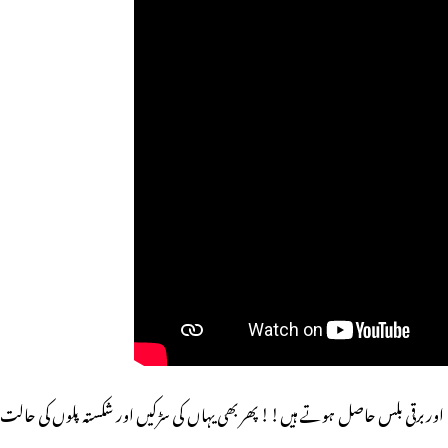
 اور
برقی بلس حاصل ہوتے ہیں!! پھر بھی یہاں کی سڑکیں اور شکستہ پلوں کی حالت