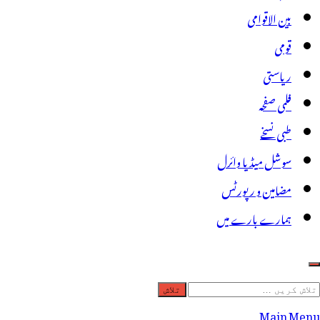
بین الاقوامی
قومی
ریاستی
فلمی صفحہ
طبی نسخے
سوشل میڈیا وائرل
مضامین و رپورٹس
ہمارے بارے میں
لاش
ریں
Main Menu