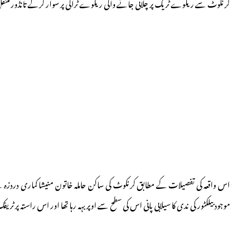
کرنکوٹ سے ریلوے ٹریک پر چلائی جانے والی ریلوے ٹرالی پر سوار کرکے تانڈور منتق
اس واقعہ کی تفصیلات کے مطابق کرنکوٹ کی ساکن حاملہ خاتون منیشا کماری دردزہ 
موجود بیلکٹور کی ندی کا سیلابی پانی اس کی سطح سے اوپر بہہ رہا تھا اور اس راستہ پر 