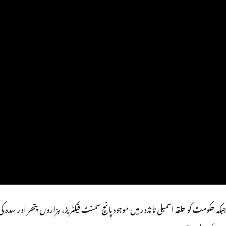
بکہ حکومت کو حلقہ اسمبلی تانڈور میں موجود پانچ سمنٹ فیکٹریز، ہزاروں پتھر اور سد