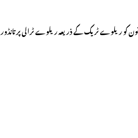
خاتون کو ریلوے ٹریک کے ذریعہ ریلوے ٹرالی پر تانڈور منت