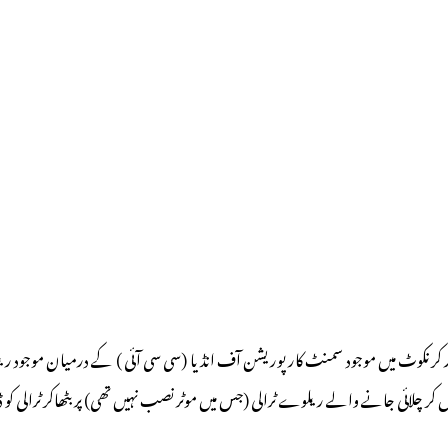
اور کرنکوٹ میں موجود سمنٹ کارپوریشن آف انڈیا (سی سی آئی ) کے درمیان موجود 
لائی جانے والے ریلوے ٹرالی (جس میں موٹر نصب نہیں تھی) پر بٹھاکر ٹرالی کو ڈھکیلتے