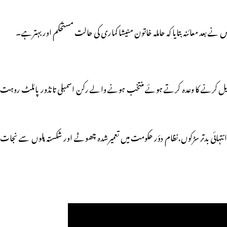
 بعد معائنہ بتایا کہ حاملہ خاتون منیشا کماری کی حالت مستحکم اور بہترہے۔
 تبدیل کرنے کا وعدہ کرتے ہوئے منتخب ہونے والے رکن اسمبلی تانڈور پائلٹ روہت
 انتہائی بدتر سڑکوں،نظام دؤر حکومت میں تعمیرشدہ چھوٹے اور شکستہ پلوں سے نجات