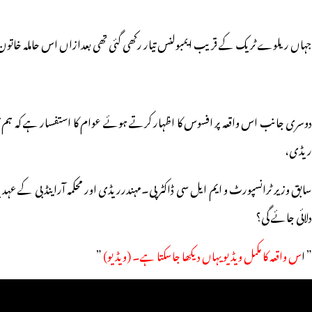
جہاں ریلوے ٹریک کے قریب ایمبولنس تیار رکھی گئی تھی بعدازاں اس حاملہ خاتون کو 
دوسری جانب اس واقعہ پر افسوس کا اظہار کرتے ہوئے عوام کا استفسار ہے کہ ہم ت
ریڈی،
سابق وزیر ٹرانسپورٹ و ایم ایل سی ڈاکٹر پی۔مہندرریڈی اور محکمہ آراینڈ بی کے ع
دلائی جائے گی؟
” ا
س واقعہ کا مکمل ویڈیو یہاں دیکھا جاسکتا ہے۔ (ویڈیو)
”