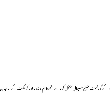
ڈور کے گورنمنٹ ضلع ہسپتال منتقل کررہے تھے تاہم تانڈور اور کرنکوٹ کے درمیان