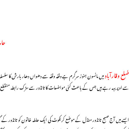
حام
لع وقارآباد
میں مانسون ہنوز سرگرم ہے وقفہ وقفہ سے دھواں دھار بارش کا سلسل
سے اوپر بہہ رہے ہیں جس کے باعث کئی مواضعات کا تانڈور سے سڑک رابطہ منقطع 
ایسے میں آج صبح تانڈور منڈل کے موضع کرنکوٹ کی ایک حاملہ خاتون کو تانڈور کے 