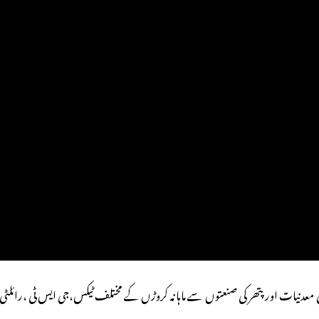
ہ کی معدنیات اور پتھر کی صنعتوں سے ماہانہ کروڑں کے مختلف ٹیکس،جی ایس ٹی ،رائلٹی