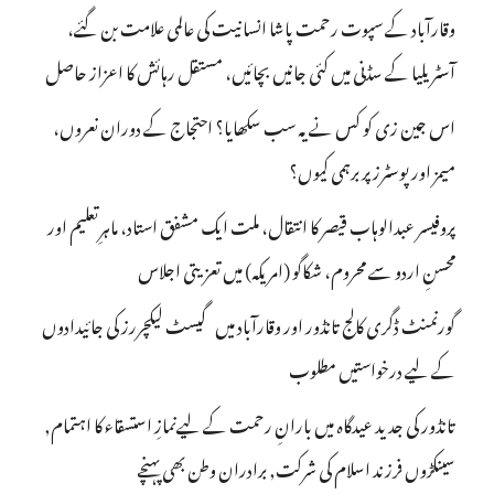
وقارآباد کے سپوت رحمت پاشا انسانیت کی عالمی علامت بن گئے،
آسٹریلیا کے سڈنی میں کئی جانیں بچائیں، مستقل رہائش کا اعزاز حاصل
اس جین زی کو کس نے یہ سب سکھایا؟ احتجاج کے دوران نعروں،
میمز اور پوسٹرز پر برہمی کیوں؟
پروفیسر عبدالوہاب قیصر کا انتقال، ملت ایک مشفق استاد، ماہرِتعلیم اور
محسنِ اردو سے محروم، شکاگو (امریکہ) میں تعزیتی اجلاس
گورنمنٹ ڈگری کالج تانڈور اور وقارآباد میں گیسٹ لیکچررز کی جائیدادوں
کے لیے درخواستیں مطلوب
تانڈور کی جدید عیدگاہ میں بارانِ رحمت کے لیےنمازِ استسقاء کا اہتمام,
سینکڑوں فرزند اسلام کی شرکت, برادران وطن بھی پہنچے