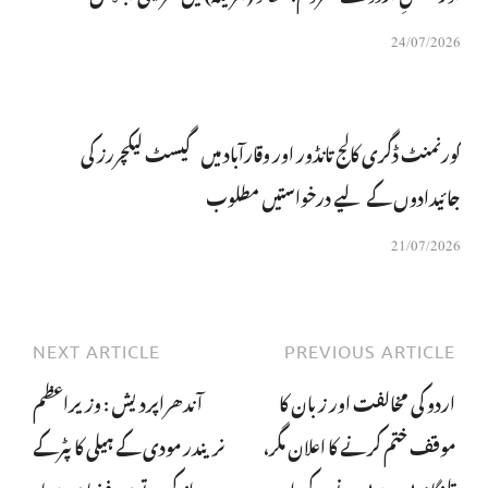
24/07/2026
گورنمنٹ ڈگری کالج تانڈور اور وقارآباد میں گیسٹ لیکچررز کی
جائیدادوں کے لیے درخواستیں مطلوب
21/07/2026
NEXT ARTICLE
PREVIOUS ARTICLE
اردو کی مخالفت اور زبان کا
آندھراپردیش : وزیراعظم
موقف ختم کرنے کا اعلان مگر،
نریندر مودی کے ہیلی کاپٹرکے
تلنگانہ بی جے پی نے کیے اردو
پرواز کرتے ہی فضا میں سیاہ