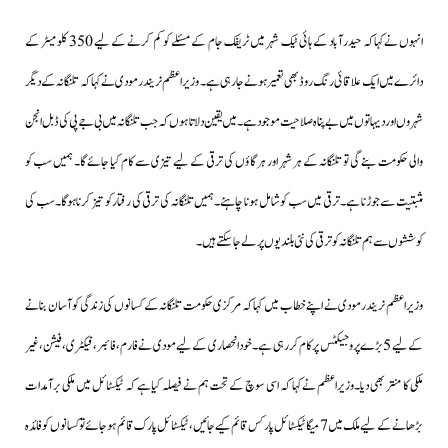
انہوں نےکہاکہ حیدرآباد کے ہائی ٹیک شہر میں ٹریفک جام کے مسئلے کو کم کرنے کے لیے 350 کلومیٹر کے
دائرے میں ایک علاقائی رنگ روڈ بھی تعمیر ہونے جارہی ہے۔ وزیراعظم نریندرمودی نے کہاکہ تلنگانہ کےدیگر
شہروں اور دیہاتوں میں بے پناہ صلاحیت موجود ہے۔میں یقین دلاتا ہوں کہ جب تلنگانہ میں بی جے پی کی ڈبل انجن
والی حکومت بنے گی تو تلنگانہ کے ہر شہر اور ہر گاؤں کی ترقی کے لیے تیزی سے کام کیا جائے گا۔ ہمیں سب کو
مثبتیت سے جوڑنا ہے۔ترقی میں سب کو شامل ہونا چاہئے۔ہمیں تلنگانہ کی ترقی کی رفتار کو تیز کرنا ہوگا۔سب کی
کوششوں سے ہم تلنگانہ کو ترقی کی نئی بلندیوں پر لے جا سکتے ہیں۔
وزیراعظم نریندرمودی نے اپنے خطاب میں کہا کہ مرکزی حکومت تلنگانہ کے کسانوں کی زندگی کو آسان بنانے
کے لیے 5 بڑے پروجیکٹس پر کام کررہی ہے۔خود انحصاری کے لیے مودی نے فارم،فائبر،فیکٹری،فیشن،غیر
ملکی کا منتر بھی دیا۔وزیراعظم نے کہا کہ اسی سوچ کے تحت ہم نے فیصلہ کیا ہے کہ ٹیکسٹائل میں ملکی برآمدات
بڑھانے کے لیے ملک میں 7 میگا ٹیکسٹائل پارکس قائم کیے جائیں،ٹیکسٹائل پارک قائم ہو جائے تو کسانوں کو فائدہ