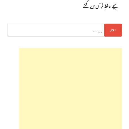
بچے حافظِ قرآن بن گئے