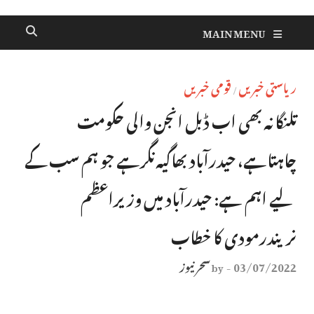
MAIN MENU
ریاستی خبریں
قومی خبریں
/
تلنگانہ بھی اب ڈبل انجن والی حکومت
چاہتاہے، حیدرآباد بھاگیہ نگرہے جو ہم سب کے
لیے اہم ہے: حیدرآباد میں وزیراعظم
نریندرمودی کا خطاب
03/07/2022
سحر نیوز
by
-