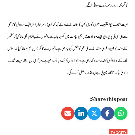
کانگریس نریندر مودی سے معافی مانگے۔
امیت شاہ نے اپوزیشن جماعتوں کو اپنی تنقید کا نشانہ بناتے ہوئے کہا کہ کوویڈ، سرجیکل اسٹرائیک،راہول گاندھی
سے ای ڈی کی پوچھ تاچھ جیسے معاملات میں بھی سیاست میں گھسیٹا جارہا ہے۔انہوں نے یہ الزام بھی عائد کیا کہ کشمیر
کے مسئلہ کو بین الاقوامی مسئلہ بنانے کی بھی کوشش کی جارہی ہے۔انہوں نے کانگریس پر الزام عائد کیا کہ وہ اس
ملک کے نوجوانوں کو غلط راستہ دکھارہی ہے اور نوجوانوں کو تشدد پر اکسارہی ہے۔مرکزی وزیرداخلہ امیت شاہ نے
دعویٰ کیا کہ تلنگانہ مین بی جے پی اقتدار حاصل کرے گی۔
Share this post:
TAGGED