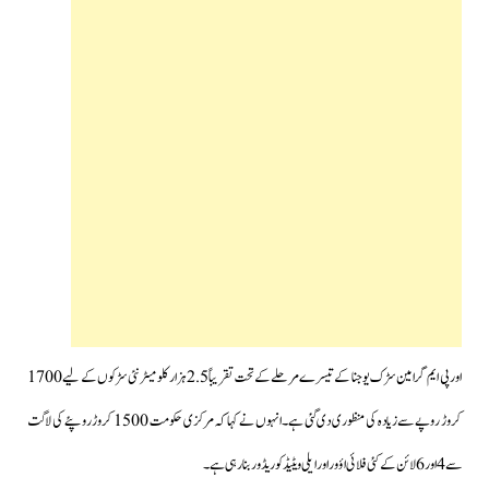
اور پی ایم گرامین سڑک یوجنا کے تیسرے مرحلے کےتحت تقریباً 2.5 ہزار کلومیٹر نئی سڑکوں کے لیے 1700
کروڑ روپے سے زیادہ کی منظوری دی گئی ہے۔انہوں نے کہا کہ مرکزی حکومت 1500 کروڑ روپئے کی لاگت
سے 4 اور 6 لائن کے کئی فلائی اؤور اور ایلی ویٹیڈ کوریڈور بنارہی ہے۔