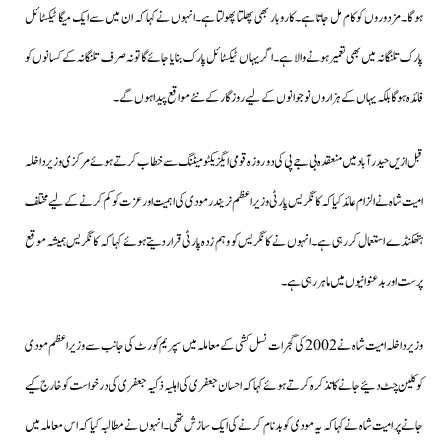
ہو گا۔مزدوروں کو کام مل جاتا ہے۔کاروبار بھی پھلتا پھولتا ہے۔انہوں نے کہا کہ ان میں سے ایک میگا ٹیکسٹائل
پارک تلنگانہ میں بھی تعمیر ہونے والا ہے۔اگر یہاں ٹیکسٹائل پارک بنایا جائے گا تو نہ صرف تلنگانہ کے کسانوں کو
فائدہ ہوگا بلکہ یہاں کے ہزاروں نوجوانوں کے لیے روزگار کے نئے مواقع پیدا ہوں گے۔
قبل ازیں حیدرآباد میں منعقدہ بی جے پی کی دو روزہ قومی ایگزیکٹو میٹنگ سے خطاب کرتے ہوئے مرکزی وزیرداخلہ
امیت شاہ نے الزام عائد کیا کہ کانگریس پارٹی وزیراعظم نریندر مودی کی اہمیت اور عزت کو کم کرنے کے لیے مختلف
ہتھکنڈے استعمال کررہی ہے۔انہوں نے کانگریس کو وہم زدہ پارٹی قرار دیتے ہوئے کہا کہ کانگریس ہمیشہ موقع
پرست اور بدعنوانیوں میں ماہر رہی ہے۔
وزیرداخلہ امیت شاہ نے 2002 کی گجرات نسل کشی کے معاملہ میں سپریم کورٹ کی جانب سے وزیراعظم مودی
کو کلین چٹ دئیے جانے کا تذکرہ کرتے ہوئے کہا کہ احسان جعفری کی اہلیہ ذکیہ جعفری کی درخواست کو خارج کیے
جانے پر امیت شاہ نے کہا کہ یہ مودی کو بدنام کرنے کی ایک سازش تھی۔انہوں نے مطالبہ کیا کہ اس معاملہ میں