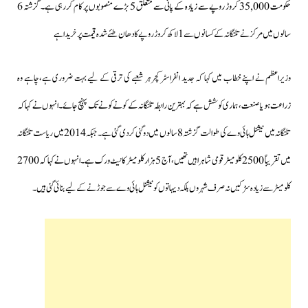
حکومت 35,000 کروڑ روپے سے زیادہ کے پانی سے متعلق 5 بڑے منصوبوں پر کام کررہی ہے۔
گزشتہ 6
سالوں میں مرکز نے تلنگانہ کے کسانوں سے 1 لاکھ کروڑ روپے کا دھان طئے شدہ قیمت پرخریدا ہے
وزیراعظم نے اپنے خطاب میں کہا کہ جدید انفراسٹرکچر ہر شعبے کی ترقی کے لیے بہت ضروری ہے،چاہے وہ
زراعت ہو یا صنعت،ہماری کوشش ہے کہ بہترین رابطہ تلنگانہ کے کونے کونے تک پہنچ جائے۔انہوں نے کہا کہ
تلنگانہ میں نیشنل ہائی وے کی طوالت گزشتہ 8 سالوں میں دوگنی کردی گئی ہے۔جبکہ 2014 میں ریاست تلنگانہ
میں تقریباً 2500 کلومیٹر قومی شاہراہیں تھیں، آج 5 ہزار کلومیٹر کا نیٹ ورک ہے۔انہوں نے کہا کہ 2700
کلومیٹر سے زیادہ سڑکیں نہ صرف شہروں بلکہ دیہاتوں کو نیشنل ہائی وے سے جوڑنے کے لیے بنائی گئی ہیں۔