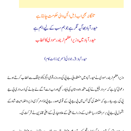
تلنگانہ بھی اب ڈبل انجن والی حکومت چاہتا ہے
حیدرآباد بھاگیہ نگر ہے جو ہم سب کے لیے اہم ہے
حیدرآباد میں وزیراعظم نریندرمودی کا خطاب
حیدرآباد:3۔جولائی(سحرنیوزڈاٹ کام)
وزیراعظم نریندرمودی نے حیدرآباد میں منعقدہ بی جے پی کی دو روزہ قومی ایگزیکٹو میٹنگ سےخطاب کرتےہوئے
دعویٰ کیا ہے کہ سردار پٹیل نے ایک متحد ہندوستان کی بنیاد رکھی اور اب اسے آگے لے جانے کی ذمہ داری بی جے
پی کی ہے۔یاد رہے کہ منعقد کی گئی جس میں بی جے پی کے قومی صدر جے پی نڈا،مرکزی وزیر داخلہ امیت شاہ کے
بشمول بی جے پی برسراقتدار ریاستوں کے وزرائے اعلیٰ کے علاوہ پارٹی کے اعلیٰ قائدین نے شرکت کی۔