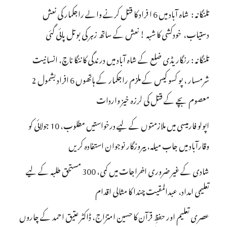
تلنگانہ : شاہ آباد میں 6 ا فراد کا قتل کرنے والے راجکمار کی نعش
دستیاب، خودکشی کا شبہ ! نعش کے ساتھ زہر کی بوتل پائی گئی
تلنگانہ : رنگاریڈی ضلع کے شاہ آباد میں درندگی کا ننگا ناچ، انسانیت
شرمسار ، پو کسو کیس کے ملزم راجکمار کے ہاتھوں 6 افراد بشمول 2
معصوم بچے کے قتل کی لرزہ خیز واردات
اپولو فارمیسی میں ملازمتوں کے لیے درخواستیں مطلوب، 10 جولائی کو
وقارآباد میں جاب میلہ، بیروزگار نوجوان استفادہ کریں
شادی کے غیر ضروری اخراجات میں کمی، 300 مستحق طلبہ کے لیے
تعلیمی امداد، عبدالمقیت چندا کا مثالی اقدام
عصری تعلیم اور حفظِ قرآن کا حسین امتزاج، ڈاکٹر عتیق احمد کے چاروں