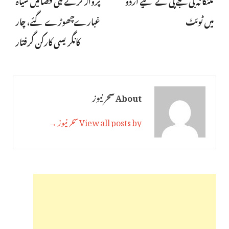
میں ٹوئٹ
غبارےچھوڑے گئے، چار
کانگریسی کارکن گرفتار
About سحر نیوز
View all posts by سحر نیوز →