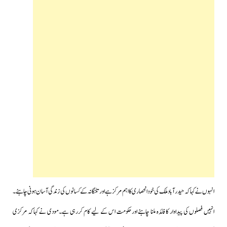
انہوں نے کہا کہ حیدرآباد ملک کی خود انحصاری کا اہم مرکز ہے اور تلنگانہ کے کسانوں کی زندگی آسان ہونی چاہئے۔
انہیں فصلوں کی پیداوار کا فائدہ ملنا چاہئے اورحکومت اس کے لیے کام کررہی ہے۔مودی نے کہاکہ مرکزی