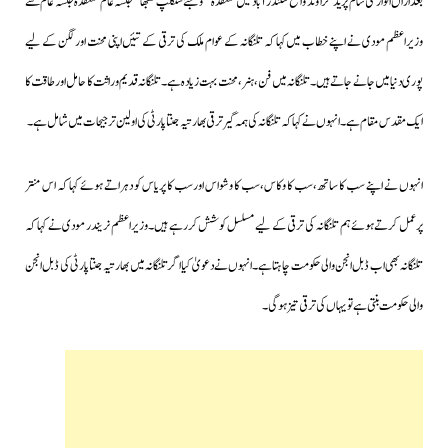
بعدازاں اتوار کی شام پریڈ گراؤنڈ واقع سکندرآباد میں منعقدہ "وجئے سنکلپ سبھا”جلسہ عام منعقدہ جلسہ عام سے
وزیراعظم مودی نے اپنے خطاب میں کہا کہ تلنگانہ کے عوام ملک کی ترقی کے تئیں اپنی محنت اور لگن کے لیے
پوری دنیا میں جانے جاتے ہیں۔تلنگانہ میں فن، ہنر، محنت بہت زیادہ ہے۔تلنگانہ قدیم وراثت کا حامل اور طاقت کا
ایک مقدس مقام ہے۔انہوں نے کہا کہ تلنگانہ کی ہمہ گیر ترقی بھارتیہ جنتا پارٹی کی اولین ترجیحات میں شامل ہے۔
انہوں نے اپنے سب کا ساتھ،سب کا وکاس،سب کا وشواس اور سب کا پریاس کو دہراتے ہوئے کہا کہ اس منتر
پرعمل کرتے ہوئےہم تلنگانہ کی ترقی کے لیے مسلسل کوشش کررہے ہیں۔وزیراعظم نریندر مودی نے کہا کہ
تلنگانہ بھی اب ڈبل انجن والی حکومت چاہتا ہے۔انہوں نے دعویٰ کیا اگر تلنگانہ میں بھارتیہ جنتا پارٹی کی ڈبل انجن
والی حکومت بنتی ہے تو یہاں کی ترقی تیز ہوگی۔