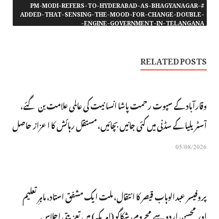
#PM-MODI-REFERS-TO-HYDERABAD-AS-BHAGYANAGAR-
ADDED-THAT-SENSING-THE-MOOD-FOR-CHANGE-DOUBLE-
ENGINE-GOVERNMENT-IN-TELANGANA-
RELATED POSTS
وقارآباد کے سپوت رحمت پاشا انسانیت کی عالمی علامت بن گئے،
آسٹریلیا کے سڈنی میں کئی جانیں بچائیں، مستقل رہائش کا اعزاز حاصل
05/08/2026
پروفیسر عبدالوہاب قیصر کا انتقال، ملت ایک مشفق استاد، ماہرِتعلیم
اور محسنِ اردو سے محروم، شکاگو (امریکہ) میں تعزیتی اجلاس