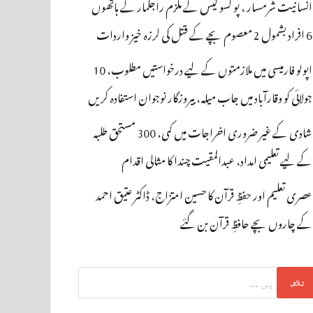
انسانیت شرمسار ، پو کسو کیس کے ملزم راجکمار کے ہاتھوں
6 افراد بشمول 2 معصوم بچے کے قتل کی لرزہ خیز واردات
اپولو فارمیسی میں ملازمتوں کے لیے درخواستیں مطلوب، 10
جولائی کو وقارآباد میں جاب میلہ، بیروزگار نوجوان استفادہ کریں
شادی کے غیر ضروری اخراجات میں کمی، 300 مستحق طلبہ
کے لیے تعلیمی امداد، عبدالمقیت چندا کا مثالی اقدام
عصری تعلیم اور حفظِ قرآن کا حسین امتزاج، ڈاکٹر عتیق احمد
کے چاروں بچے حافظِ قرآن بن گئے