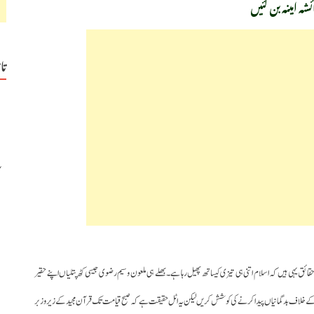
ہ امینہ بن گئیں
تا
قائق یہی ہیں کہ اسلام اتنی ہی تیزی کیساتھ پھیل رہا ہے۔ بھلے ہی ملعون وسیم رضوی جیسی کٹھ پتلیاں اپنے حقیر
لام کے خلاف بدگمانیاں پیدا کرنے کی کوشش کریں لیکن یہ اٹل حقیقت ہے کہ صبح قیامت تک قرآن مجید کے زیر و زبر