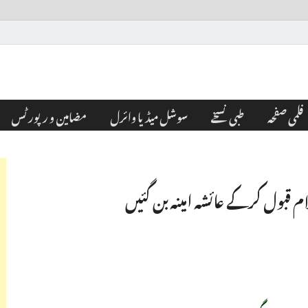
فلمی صفحہ
طبی نسخے
سوشل میڈیا وائرل
مضامین و رپورٹس
م قبول کرکے عائشہ امینہ بن گئیں