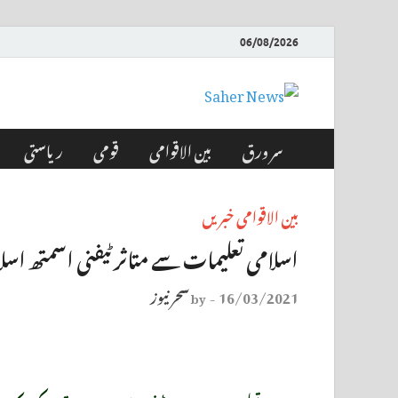
06/08/2026
Saher News
نیوز پورٹل
سر ورق
بین الاقوامی
قومی
ریاستی
بین الاقوامی خبریں
اسلامی تعلیمات سے متاثر ٹیفنی اسمتھ اسلا
16/03/2021
سحر نیوز
by
-