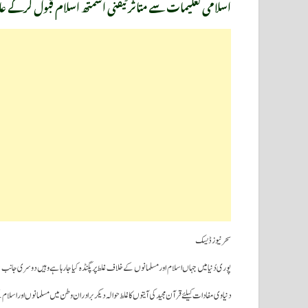
اسلامی تعلیمات سے متاثر ٹیفنی اسمتھ اسلام قبول کرکے عائش
سحرنیوزڈیسک
پوری دُنیا میں جہاں اسلام اور مسلمانوں کے خلاف غلط پرپگنڈہ کیا جارہا ہے وہیں دوسری جانب ح
دنیاوی مفادات کیلئے قرآن مجید کی آیتوں کا غلط حوالہ دیکر برادران وطن میں مسلمانوں اور اس