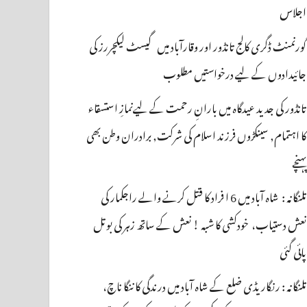
اجلاس
گورنمنٹ ڈگری کالج تانڈور اور وقارآباد میں گیسٹ لیکچررز کی
جائیدادوں کے لیے درخواستیں مطلوب
تانڈور کی جدید عیدگاہ میں بارانِ رحمت کے لیےنمازِ استسقاء
کا اہتمام, سینکڑوں فرزند اسلام کی شرکت, برادران وطن بھی
پہنچے
تلنگانہ : شاہ آباد میں 6 ا فراد کا قتل کرنے والے راجکمار کی
نعش دستیاب، خودکشی کا شبہ ! نعش کے ساتھ زہر کی بوتل
پائی گئی
تلنگانہ : رنگاریڈی ضلع کے شاہ آباد میں درندگی کا ننگا ناچ،