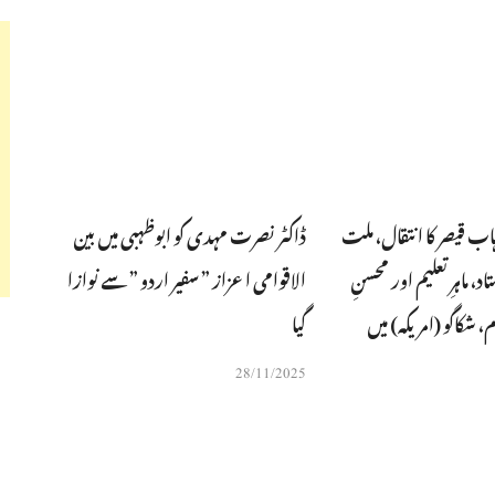
ہاب قیصر کا انتقال، ملت
ڈاکٹر نصرت مہدی کو ابوظہبی میں بین
، ماہرِتعلیم اور محسنِ
الاقوامی اعزاز ” سفیر اردو ” سے نوازا
 شکاگو (امریکہ) میں
گیا
28/11/2025