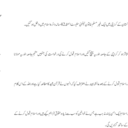
 غیر مسلم خاتون ٹیفنی سلیسٹ اسمتھ 42 سالہ دائرہ اسلام میں داخل ہوگئیں۔
اثر ہو کر کراچی کے جامعہ بنوریہ پہنچ گئیں اور اسلام قبول کر نے کی درخواست کی جنہیں مہتمم جامعہ بنوریہ مولانا
یا ۔اسلام قبول کرنے کے بعدعائشہ امینہ نے اعتراف کیا کہ انہوں نے قرآن مجید کا مطالعہ کیا ہے اور اللہ کے اس کلام
ا کہ اسلام ایک امن پسند مذہب ہے جس نے خواتین کو سب سے زیادہ حقوق فراہم کیے ہیں اور اسلام قبول کرنے کے
ت کے ساتھ گزاریں گی۔