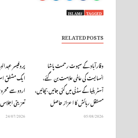
#ISLAM
TAGGED
RELATED POSTS
وقارآباد کے سپوت رحمت پاشا
پروفیسر عبدالو
انسانیت کی عالمی علامت بن گئے،
ایک مشفق استاد
آسٹریلیا کے سڈنی میں کئی جانیں بچائیں،
اردو سے محروم،
مستقل رہائش کا اعزاز حاصل
تعزیتی اجلاس
24/07/2026
05/08/2026