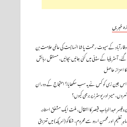
زہ خبریں
وقارآباد کے سپوت رحمت پاشا انسانیت کی عالمی علامت بن
گئے، آسٹریلیا کے سڈنی میں کئی جانیں بچائیں، مستقل رہائش
کا اعزاز حاصل
اس جین زی کو کس نے یہ سب سکھایا؟ احتجاج کے دوران
نعروں، میمز اور پوسٹرز پر برہمی کیوں؟
پروفیسر عبدالوہاب قیصر کا انتقال، ملت ایک مشفق استاد،
ماہرِتعلیم اور محسنِ اردو سے محروم، شکاگو (امریکہ) میں تعزیتی