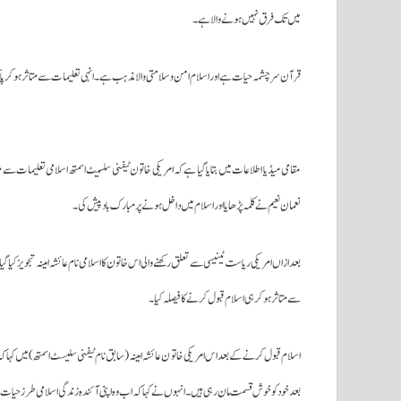
میں تک فرق نہیں ہونے والا ہے۔
قرآن سر چشمہ حیات ہے اور اسلام امن و سلامتی والا مذہب ہے۔انہی تعلیمات سے متاثر ہوکر پاکستان کے کراچی میں ایک
مقامی میڈیا اطلاعات میں بتایا گیا ہے کہ امریکی خاتون ٹیفنی سلسیٹ اسمتھ اسلامی تعلیمات سے مت
نعمان نعیم نے کلمہ پڑھایا اور اسلام میں داخل ہونے پر مبارک باد پیش کی۔
بعد ازاں امریکی ریاست ٹینیسی سے تعلق رکھنے والی اس خاتون کا اسلامی نام عائشہ امینہ تجویز کیا گ
سے متاثر ہو کرہی اسلام قبول کر نے کا فیصلہ کیا۔
اسلام قبول کرنے کے بعداس امریکی خاتو ن عائشہ امینہ( سابق نام ٹیفنی سلیسٹ اسمتھ) میں کہ
بعد خود کو خوش قسمت مان رہی ہیں۔انہوں نے کہا کہ اب وہ اپنی آئندہ زندگی اسلامی طرز حیا