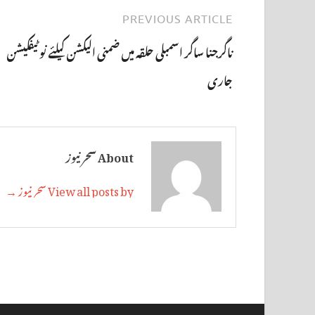
PREVIOUS ARTICLE
ناگرجنا ساگر اسمبلی حلقہ میں ضمنی الیکشن کیلئے نوٹیفکیشن
جاری
About سحر نیوز
View all posts by سحر نیوز →