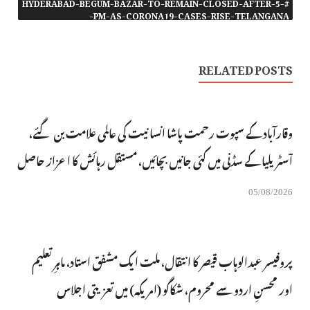
#HYDERABAD-BEGUM-BAZAR-TO-REMAIN-CLOSED-AFTER-5-
PM-AS-CORONA19-CASES-RISE-TELANGANA-
RELATED POSTS
وقارآباد کے سپوت رحمت پاشا انسانیت کی عالمی علامت بن گئے،
آسٹریلیا کے سڈنی میں کئی جانیں بچائیں، مستقل رہائش کا اعزاز حاصل
05/08/2026
پروفیسر عبدالوہاب قیصر کا انتقال، ملت ایک مشفق استاد، ماہرِتعلیم
اور محسنِ اردو سے محروم، شکاگو (امریکہ) میں تعزیتی اجلاس