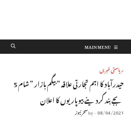
MAIN MENU
ریاستی خبریں
حیدرآباد کا اہم تجارتی علاقہ ” بیگم بازار ” شام 5
بجے بند کردینے بیوپاریوں کا اعلان
08/04/2021
سحر نیوز
by
-