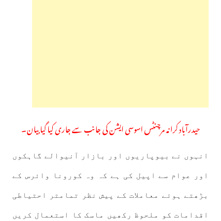
حیدرآباد کرانہ مرچنٹس اسوسی ایشن کی جانب سے جاری کیا گیا بیان۔
انہوں نے بیوپاریوں اور بازار آنیوالے گاہکوں
اور عوام سے اپیل کی ہے کہ وہ کورونا وائرس کے
بڑھتے ہوئے معاملات کے پیش نظر تمامتر احتیاطی
اقدامات کو ملحوظ رکھیں ماسک کا استعمال کریں