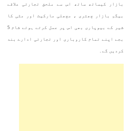
بازار کیساتھ ساتھ اس سے ملحق تجارتی علاقے
بیگم بازار چھتری ، مچھلی مارکیٹ اور مٹی کا
شیر کے بیوپاری بھی اس پر عمل کرتے ہوئے شام 5
بجے اپنے تمام کاروباری اور تجارتی ادارے بند
کردیں گے۔