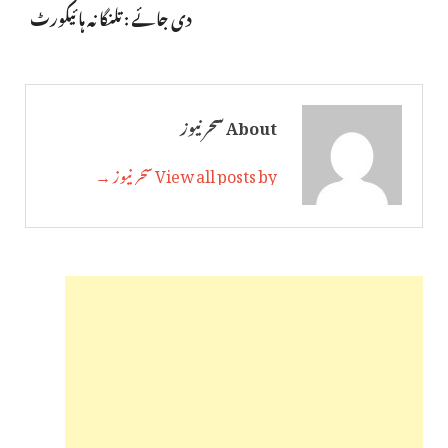
دی جائے : تلنگانہ ہائیکورٹ
About سحر نیوز
View all posts by سحر نیوز →