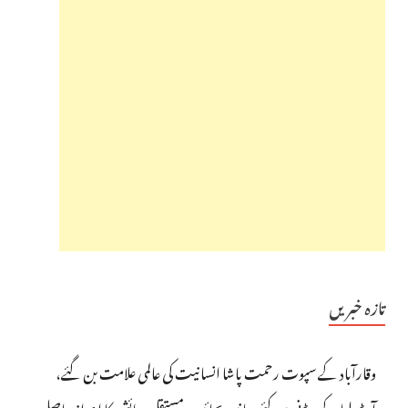
تازہ خبریں
وقارآباد کے سپوت رحمت پاشا انسانیت کی عالمی علامت بن گئے،
آسٹریلیا کے سڈنی میں کئی جانیں بچائیں، مستقل رہائش کا اعزاز حاصل