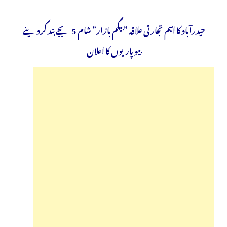
حیدرآباد کا اہم تجارتی علاقہ ” بیگم بازار” شام 5 بجے بند کردینے
بیوپاریوں کا اعلان