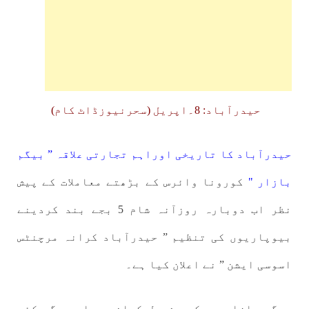
حیدرآباد: 8۔اپریل (سحرنیوزڈاٹ کام)
حیدرآباد کا تاریخی اوراہم تجارتی علاقہ ” بیگم
بازار "
کورونا وائرس کے بڑھتے معاملات کے پیش
نظر اب دوبارہ روزآنہ شام 5 بجے بند کردینے
بیوپاریوں کی تنظیم ” حیدرآباد کرانہ مرچنٹس
اسوسی ایشن ” نے اعلان کیا ہے۔
بیگم بازار جو کہ بشمول کرانہ جملہ دیگر کئی