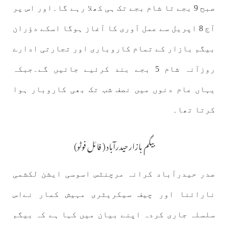
صبح 9 بجے تا شام بجے تک ہی کھلا رہے گا۔اور اس پر
آج 8 اپریل سے عمل آوری کا آغاز ہوگا اسکے دؤران
بیگم بازار کے تمام کاروباری اور تجارتی ادارے
روزآنہ شام 5 بجے بند کرئیے جائیں گے۔جبکہ
یہاں عام دنوں میں نصف شب تک بھی کاروبار ہوا
کرتا تھا۔
بیگم بازار حیدرآباد ( فائل فوٹو)
صدر حیدرآباد کرانہ مرچنٹس اسوسی ایشن لکشمی
نارائنا اور چیف سیکریٹری مہیش کمار نےاس
سلسلہ جاری کردہ اپنے بیان میں کہا ہے کہ بیگم