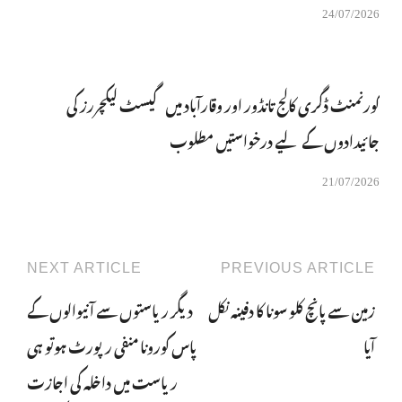
24/07/2026
گورنمنٹ ڈگری کالج تانڈور اور وقارآباد میں گیسٹ لیکچررز کی
جائیدادوں کے لیے درخواستیں مطلوب
21/07/2026
NEXT ARTICLE
PREVIOUS ARTICLE
زمین سے پانچ کلو سونا کا دفینہ نکل
دیگر ریاستوں سے آنیوالوں کے
آیا
پاس کورونا منفی رپورٹ ہوتو ہی
ریاست میں داخلہ کی اجازت