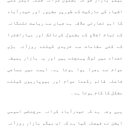
اشیاء کی مارکیٹ کے طورپر مشہور اور حیدرآباد
کا اہم تجارتی علاقہ ہے جہاں سے ریاست تلنگانہ
کے تمام اضلاع کے بشمول کرناٹک اور مہاراشٹرا
کے کئی مقامات سے خریدی کیلئے روزآنہ بڑی
تعداد میں لوگ پہنچتے ہیں اور یہ بازار ہمیشہ
عوام سے بھرا ہوا ہوتا ہے۔ ایسے میں سماجی
فاصلہ قائم رکھنا عوام اور بیوپاریوں کیلئے
مشکل کا کام ہوتا ہے ۔
یہی وجہ ہے کہ حیدرآباد کرانہ مرچنٹس اسوسی
ایشن نے فیصلہ کیا ہے کہ اب بیگم بازار روزآنہ