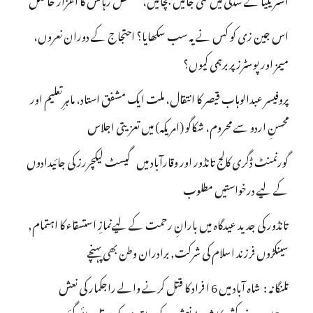
اس جین زی کو کس نے یہ سب سکھایا؟ احتجاج کے دوران نعروں،
میمز اور پوسٹرز پر برہمی کیوں؟
پروفیسر عبدالوہاب قیصر کا انتقال، ملت ایک مشفق استاد، ماہرِتعلیم اور
محسنِ اردو سے محروم، شکاگو (امریکہ) میں تعزیتی اجلاس
گورنمنٹ ڈگری کالج تانڈور اور وقارآباد میں گیسٹ لیکچررز کی جائیدادوں
کے لیے درخواستیں مطلوب
تانڈور کی جدید عیدگاہ میں بارانِ رحمت کے لیےنمازِ استسقاء کا اہتمام,
سینکڑوں فرزند اسلام کی شرکت, برادران وطن بھی پہنچے
تلنگانہ : شاہ آباد میں 6 ا فراد کا قتل کرنے والے راجکمار کی نعش