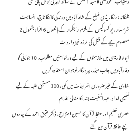
دستیاب، خودکشی کا شبہ ! نعش کے ساتھ زہر کی بوتل پائی گئی
تلنگانہ : رنگاریڈی ضلع کے شاہ آباد میں درندگی کا ننگا ناچ، انسانیت
شرمسار ، پو کسو کیس کے ملزم راجکمار کے ہاتھوں 6 افراد بشمول 2
معصوم بچے کے قتل کی لرزہ خیز واردات
اپولو فارمیسی میں ملازمتوں کے لیے درخواستیں مطلوب، 10 جولائی کو
وقارآباد میں جاب میلہ، بیروزگار نوجوان استفادہ کریں
شادی کے غیر ضروری اخراجات میں کمی، 300 مستحق طلبہ کے لیے
تعلیمی امداد، عبدالمقیت چندا کا مثالی اقدام
عصری تعلیم اور حفظِ قرآن کا حسین امتزاج، ڈاکٹر عتیق احمد کے چاروں
بچے حافظِ قرآن بن گئے