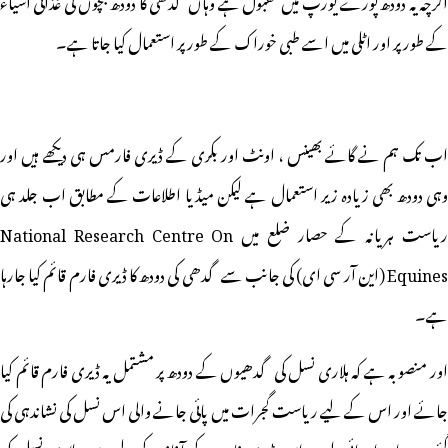
اگرچہ یہ دودھ پورے یورپ میں مقبول ہے وہاں گدھی کا دودھ بچوں کی غذائی اشیاء
کے طور پر اور اٹلی میں اسے طبی خوراک کے طور پر استعمال کیا جاتا ہے۔
اب تک ہم نے گائے بھینس ، اونٹ اور بکری کے ڈیری فارمس ہی دیکھے ہیں اور
وہی دودھ بھی زیادہ زیر استعمال ہے لیکن میڈیا اطلاعات کے مطابق اب جلد ہی
ریاست ہریانہ کے حصار ضلع میں National Research Centre On
Equines (این آر سی ای) کی جانب سے گدھی کی دودھ کا ڈیری فارم قائم کیا جارہا
ہے۔
اور منصوبہ ہے کہ ہلاری نسل کی گدھیوں کے دودھ پر مشتمل یہ ڈیری فارم قائم کیا
جائے اور اس کے لیے ریاست گجرات میں پائی جانے والی اس نسل کی نشاندہی کی