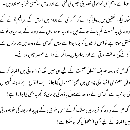
ہوتا ہے تاہم ان تمام کی تصدیق نہیں کی گئی ہے اور نہ ہی سائنسی شواہد موجود ہیں۔
جبکہ ایک تحقیق میں یہ بتایا گیا ہے کہ گدھی کے دودھ میں الرجی کے جراثیم گائے کے
دودھ کی بہ نسبت کم پائے جاتے ہیں۔اور یہ دودھ ماں کے دودھ کے بعد زیادہ قوت
بخش ہوتا ہے تو اس کو بچوں کو پلایا جاتا ہے وہیں گدھی کے دودھ میں بیماریوں سے
لڑنے کی طاقت ہوتی ہے اور بیماریاں پیدا کرنے والے عنصر نہیں ہوتے۔
گدھی کا دودھ صرف انسانی صحت کے لیے ہی نہیں بلکہ خوبصورتی میں اضافہ کرنے
والی مصنوعی اشیاء کی تیاری میں بھی استعمال کیا جاتا ہے۔اطلاع ہے کہ چند کمپنیوں
کی جانب سے گدھی کے دودھ سے بیوٹی پاؤدر کی تیاری کا تجربہ بھی کیا جارہا ہے!
گدھی کے دودھ کو فریزر میں خشک کرکے اس خواتین کے چہرہ اور جلد کی خوبصورتی
میں اضافہ کے لیے بھی استعمال کیا جاسکتا ہے!