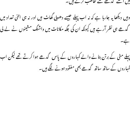
میں اسے گدھے سے مخاطب کرتے ہیں۔
وہیں دیکھا یہ جارہا ہے کہ نہ اب پہلے جیسے دھوبی گھاٹ ہیں اور نہ ہی اتنی تعداد میں
گدھے ہی نظر آرہے ہیں کیونکہ ان کی جگہ مکانات میں واشنگ مشینوں نے لے لی
ہے۔
پہلے مٹی کے برتن بنانے والے کمہاروں کے پاس گدھے ہوا کرتے تھے لیکن اب
کمہاروں کے ساتھ ساتھ گدھے بھی مفقود ہونے لگے ہیں۔