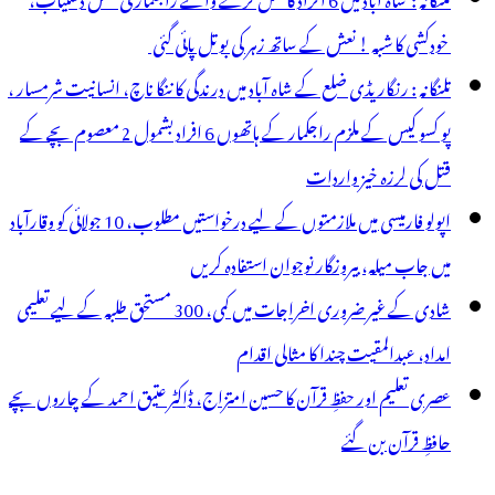
خودکشی کا شبہ ! نعش کے ساتھ زہر کی بوتل پائی گئی
تلنگانہ : رنگاریڈی ضلع کے شاہ آباد میں درندگی کا ننگا ناچ، انسانیت شرمسار ،
پو کسو کیس کے ملزم راجکمار کے ہاتھوں 6 افراد بشمول 2 معصوم بچے کے
قتل کی لرزہ خیز واردات
اپولو فارمیسی میں ملازمتوں کے لیے درخواستیں مطلوب، 10 جولائی کو وقارآباد
میں جاب میلہ، بیروزگار نوجوان استفادہ کریں
شادی کے غیر ضروری اخراجات میں کمی، 300 مستحق طلبہ کے لیے تعلیمی
امداد، عبدالمقیت چندا کا مثالی اقدام
عصری تعلیم اور حفظِ قرآن کا حسین امتزاج، ڈاکٹر عتیق احمد کے چاروں بچے
حافظِ قرآن بن گئے