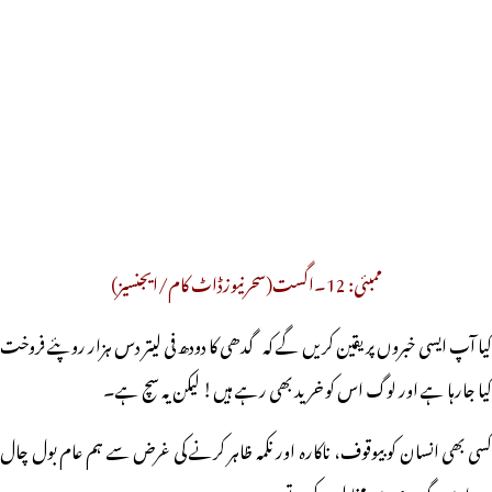
ممبئی: 12۔اگست(سحرنیوزڈاٹ کام/ایجنسیز)
کیا آپ ایسی خبروں پر یقین کریں گے کہ گدھی کا دودھ فی لیتر دس ہزار روپئے فروخت
کیا جارہا ہے اور لوگ اس کو خرید بھی رہے ہیں! لیکن یہ سچ ہے۔
کسی بھی انسان کو بیوقوف، ناکارہ اور نکمہ ظاہر کرنے کی غرض سے ہم عام بول چال