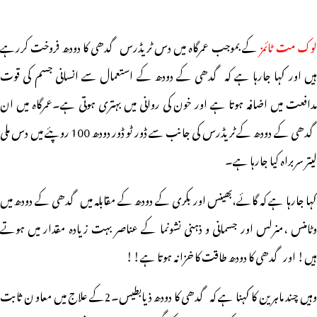
وک مت ٹائمز
کے بموجب عمرگاہ میں دس ٹریڈرس گدھی کا دودھ فروخت کررہے
ہیں اور کہا جارہا ہے کہ گدھی کے دودھ کے استعمال سے انسانی جسم کی قوت
مدافعت میں اضافہ ہوتا ہے اور خون کی روانی میں بہتری ہوتی ہے۔عمرگاہ میں ان
گدھی کے دودھ کے ٹریڈرس کی جانب سے ڈور ٹو ڈور دودھ 100 روپئے میں دس ملی
لیتر سربراہ کیا جارہا ہے۔
کہا جارہا ہے کہ گائے،بھینس اور بکری کے دودھ کے مقابلہ میں گدھی کے دودھ میں
وٹامنس ،منرلس اور جسمانی و ذہنی نشونما کے عناصر بہت زیادہ مقدار میں ہوتے
ہیں! اور گدھی کا دودھ طاقت کا خزانہ ہوتا ہے!!
وہیں چند ماہرین کا کہنا ہے کہ گدھی کا دودھ ذیابطیس۔2کے علاج میں معاو ن ثابت