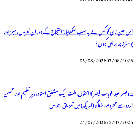
اس جین زی کو کس نے یہ سب سکھایا؟ احتجاج کے دوران نعروں، میمز اور
پوسٹرز پر برہمی کیوں؟
05/08/2026
07/08/2026
پروفیسر عبدالوہاب قیصر کا انتقال، ملت ایک مشفق استاد، ماہرِتعلیم اور محسنِ
اردو سے محروم، شکاگو (امریکہ) میں تعزیتی اجلاس
24/07/2026
25/07/2026