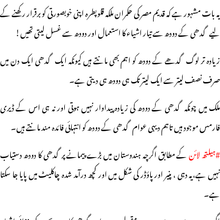
یہ بات مشہور ہے کہ قدیم مصر کی حکمران ملکہ قلوپطرہ اپنی خوبصورتی کو برقرار رکھنے کے
لیے گدھی کے دودھ سے تیار اشیاء کا استعمال اور دودھ سے غسل لیتی تھیں!
زیادہ تر لوگ گدھے کے دودھ کو اہم بھی مانتے ہیں کیونکہ ایک گدھی ایک دن میں
صرف نصف لیتر سے ایک لیتر تک ہی دودھ ہی دیتی ہے۔
ملک میں چونکہ گدھی کے دودھ کی زیادہ پیداوار نہیں ہوتی اور نہ ہی اس کے ڈیری
فارمس موجود ہیں تاہم دیہی عوام گدھی کے دودھ کو انتہائی فائدہ مند مانتے ہیں۔
ہیلتھ لائن
کے مطابق اگرچہ ہندوستان میں بڑے پیمانے پرگدھی کا دودھ دستیاب
نہیں ہے،یہ دہی ، پنیر اورپاؤڈر کی شکل میں اور کچھ درآمد شدہ چاکلیٹ میں پایا جا سکتا
ہے۔