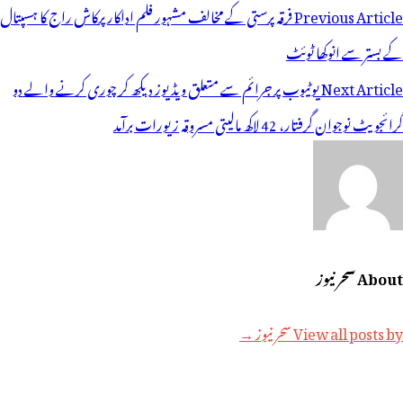
وسٹوں
Previous Article
فرقہ پرستی کے مخالف مشہور فلم اداکار پرکاش راج کا ہسپتال
ی
کے بستر سے انوکھا ٹوئٹ
یویگیشن
Next Article
یوٹیوب پر جرائم سے متعلق ویڈیوز دیکھ کر چوری کرنے والے دو
گرائجویٹ نوجوان گرفتار، 42 لاکھ مالیتی مسروقہ زیورات برآمد
About سحر نیوز
View all posts by سحر نیوز →