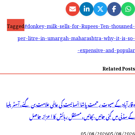
Tagged
#donkey-milk-sells-for-Rupees-Ten-thousned-
per-litre-in-umargah-maharashtra-why-it-is-so-
expensive-and-popular-
Related Posts
وقارآباد کے سپوت رحمت پاشا انسانیت کی عالمی علامت بن گئے، آسٹریلیا
کے سڈنی میں کئی جانیں بچائیں، مستقل رہائش کا اعزاز حاصل
05/08/2026
05/08/2026