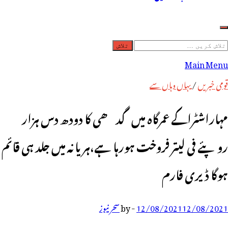
لاش
ریں
Main Menu
رائے:
قومی خبریں
/
یہاں وہاں سے
مہاراشٹراکے عمرگاہ میں گدھی کا دودھ دس ہزار
روپئے فی لیتر فروخت ہورہا ہے،ہریانہ میں جلد ہی قائم
ہوگا ڈیری فارم
12/08/2021
12/08/2021
-
by
سحر نیوز