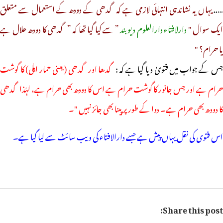
….
یہاں یہ نشاندہی انتہائی لازمی ہے کہ گدھی کے دودھ کے استعمال سے متعلق
یک سوال "
دارلافتاء دارالعلوم دیوبند
” سے کیا گیا تھا کہ ” گدھی کا دودھ حلال ہے
یا حرام؟ "
س کے جواب میں فتویٰ دیا گیا ہے کہ :
گدھا اور گدھی (یعنی حمار اہلی) کا گوشت
حرام ہے اور جس جانور کا گوشت حرام ہے اس کا دودھ بھی حرام ہے، لہٰذا گدھی
کا دودھ بھی حرام ہے۔ دوا کے طور پر پینا بھی جائز نہیں "۔
اس فتوی کی نقل یہاں پیش ہے جسے دارالافتاء کی ویب سائٹ سے لیا گیا ہے۔
Share this post: