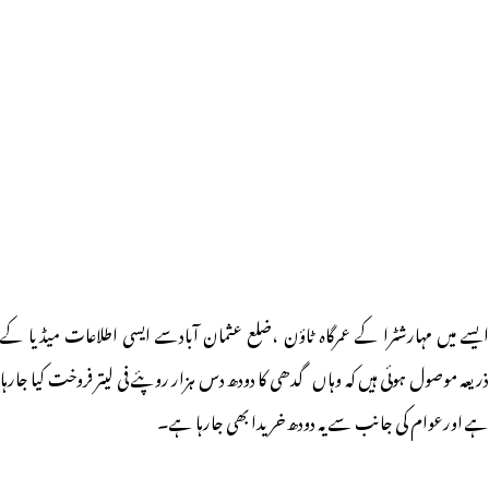
ایسے میں مہارشٹرا کے عمرگاہ ٹاؤن ،ضلع عثمان آبادسے ایسی اطلاعات میڈیا کے
ذریعہ موصول ہوئی ہیں کہ وہاں گدھی کا دودھ دس ہزار روپئے فی لیتر فروخت کیا جارہا
ہے اورعوام کی جانب سے یہ دودھ خریدا بھی جارہا ہے۔