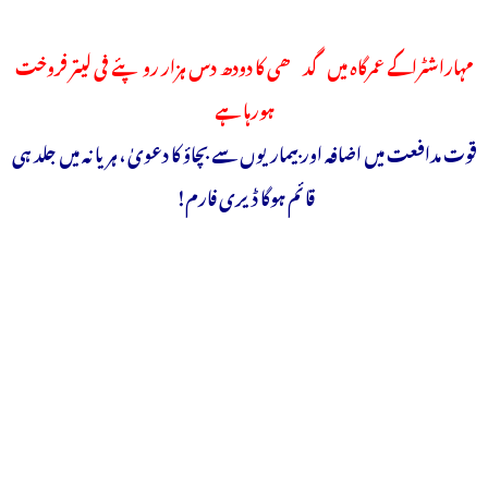
مہاراشٹراکے عمرگاہ میں گدھی کا دودھ دس ہزار روپئے فی لیتر فروخت
ہورہا ہے
قوت مدافعت میں اضافہ اور بیماریوں سے بچاؤ کا دعویٰ ، ہریانہ میں جلد ہی
قائم ہوگا ڈیری فارم!