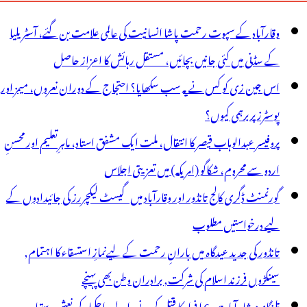
وقارآباد کے سپوت رحمت پاشا انسانیت کی عالمی علامت بن گئے، آسٹریلیا
کے سڈنی میں کئی جانیں بچائیں، مستقل رہائش کا اعزاز حاصل
اس جین زی کو کس نے یہ سب سکھایا؟ احتجاج کے دوران نعروں، میمز اور
پوسٹرز پر برہمی کیوں؟
پروفیسر عبدالوہاب قیصر کا انتقال، ملت ایک مشفق استاد، ماہرِتعلیم اور محسنِ
اردو سے محروم، شکاگو (امریکہ) میں تعزیتی اجلاس
گورنمنٹ ڈگری کالج تانڈور اور وقارآباد میں گیسٹ لیکچررز کی جائیدادوں کے
لیے درخواستیں مطلوب
تانڈور کی جدید عیدگاہ میں بارانِ رحمت کے لیےنمازِ استسقاء کا اہتمام,
سینکڑوں فرزند اسلام کی شرکت, برادران وطن بھی پہنچے
تلنگانہ : شاہ آباد میں 6 ا فراد کا قتل کرنے والے راجکمار کی نعش دستیاب،