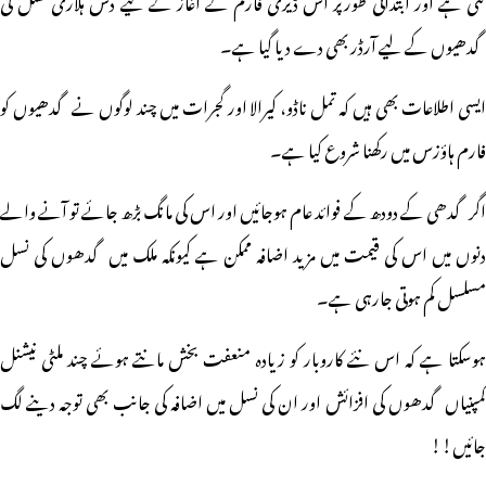
گئی ہے اور ابتدائی طورپر اس ڈیری فارم کے آغاز کے لیے دس ہلاری نسل کی
گدھیوں کے لیے آرڈر بھی دے دیا گیا ہے۔
ایسی اطلاعات بھی ہیں کہ تمل ناڈو، کیرالا اور گجرات میں چند لوگوں نے گدھیوں کو
فارم ہاؤزس میں رکھنا شروع کیا ہے۔
اگر گدھی کے دودھ کے فوائد عام ہوجائیں اور اس کی مانگ بڑھ جائے تو آنے والے
دنوں میں اس کی قیمت میں مزید اضافہ ممکن ہے کیونکہ ملک میں گدھوں کی نسل
مسلسل کم ہوتی جارہی ہے۔
ہوسکتا ہے کہ اس نئے کاروبار کو زیادہ منعفت بخش مانتے ہوئے چند ملٹی نیشنل
کمپنیاں گدھوں کی افزائش اور ان کی نسل میں اضافہ کی جانب بھی توجہ دینے لگ
جائیں!!