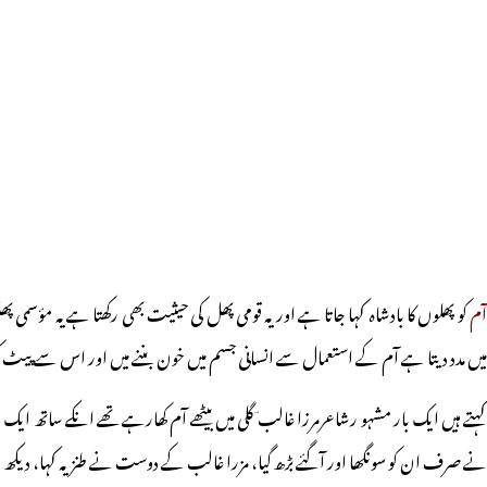
آم
کو پھلوں کا بادشاہ کہا جاتا ہے اور یہ قومی پھل کی حیثیت بھی رکھتا ہے یہ مؤ
میں مدد دیتا ہے آم کے استعمال سے انسانی جسم میں خون بننے میں اور اس سے پیٹ کی
کہتے ہیں ایک بار مشہو رشاعرمرزا غالب ؔگلی میں بیٹھے آم کھارہے تھے انکے ساتھ 
نے صرف ان کو سونگھا اور آگئے بڑھ گیا، مزرا غالب کے دوست نے طنزیہ کہا، دیکھ ل