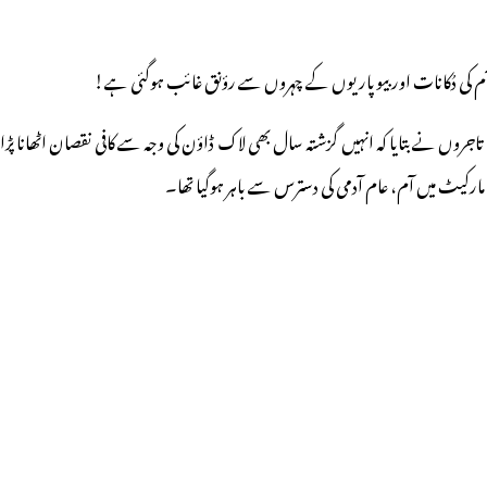
 آم کی دُکانات اور بیوپاریوں کے چہروں سے رؤنق غائب ہوگئی ہے!
ں نے بتایا کہ انہیں گزشتہ سال بھی لاک ڈاؤن کی وجہ سے کافی نقصان اٹھانا پڑا