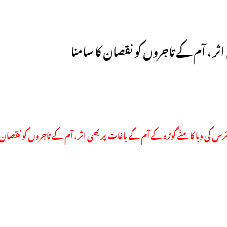
اثر ، آم کے تاجروں کو نقصان کا سامنا
ئرس کی وبا کا منّے گوڑہ کے آم کے باغات پر بھی اثر ، آم کے تاجروں کو نقصان ک