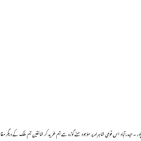
۔ حیدرآباد اس قومی شاہراہ پر مؤجود منے گوڑہ سے آم خرید کر شائقین آم ملک کے دیگر مقام