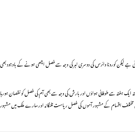
ی ہے لیکن کورونا وائرس کی دوسری لہر کی وجہ سے فصل اچھی ہونے کے باوجود بھی
گزشتہ ایک ہفتہ سے طوفانی ہواؤں اور بارش کی وجہ سے بھی آم کی فصل کو نقصان ہورہا
اں مختلف اقسام کے مشہور آموں کی فصل ریاست تلنگانہ اورسارے ملک میں مشہور