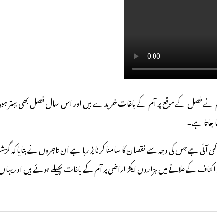
کر ہم نے فصل کے موقع پر آم کے باغات خریدے ہیں اور اس سال فصل بھی بہتر ہوئ
یا جاتا ہے۔
فی کمی آئی ہے جس کی وجہ سے نقصان کا سامنا کرنا پڑ رہا ہے ان تاجروں نے بتایا کہ 
ناف کے علاقے میں ہزاروں ایکڑ اراضی پر آم کے باغات پھیلے ہوئے ہیں اور یہ