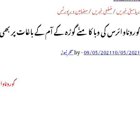
رائے:
ریاستی خبریں
/
ضلعی خبریں
/
مضامین و رپورٹس
کوروناوائرس کی وبا کا منّے گوڑہ کے آم کے باغات پر بھی 
10/05/2021
09/05/2021
-
by
سحر نیوز
کوروناوا