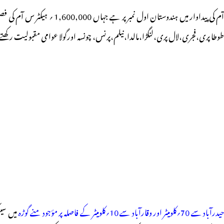
آم کی پیداوار میں ہندوستا
طوطا پری،فجری،لال پری،لنگڑا،مالدا،نیلم،پرنس، چونسہ اورگولا عوامی مقبولیت رکھتے
یدرآباد سے 70؍کلومیٹر اور وقارآباد سے 10؍کلومیٹر کے فاصلہ پر مؤجود منے گوڑہ
میں سین