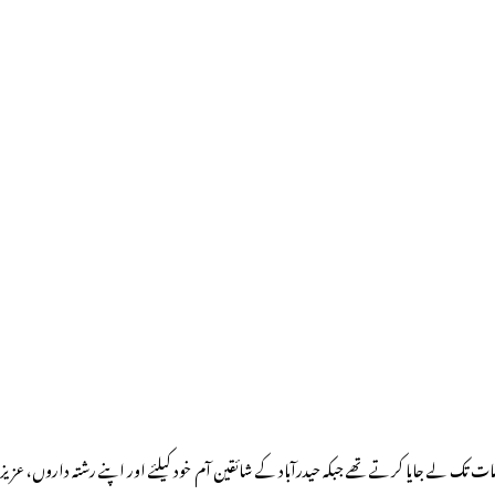
ات تک لے جایا کرتے تھے جبکہ حیدرآباد کے شائقین آم خود کیلئے اور اپنے رشتہ داروں، عزیز