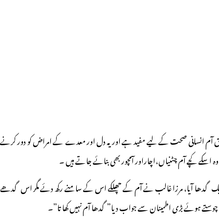
ے مطابق آم انسانی صحت کے لیے مفید ہے اور یہ دل اور معدے کے امراض کو دور کرنے
 اسکے کچے آم چٹنیاں،اچاراور آمچور بھی بنائے جاتے ہیں ۔
میں ایک گدھا آیا، مرزا غالب نے آم کے چھلکے اس کے سامنے رکھ دئے مگر اس گدھے
 چوستے ہوئے بڑی اطمینان سے جواب دیا”گدھا آم نہیں کھا تاـ”۔