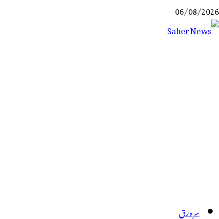
Ski
06/08/2026
t
conten
Saher News
نیوز پورٹل
سر ورق