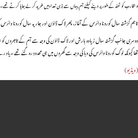
و اقارب کو تحفہ کے طور پر دینے کیلئے آم یہاں سے بڑی تعدادمیں خرید کر لے جایا کرتے تھے۔
تاہم گزشتہ سال کورونا وائرس کے آغاز، پھر لاک ڈاؤن اور جاریہ سال کورونا وائرس
دوسری جانب گزشتہ سال زیادہ بارش اور لاک ڈاؤن کی وجہ سے آم کے تاجروں کو شدی
تھا کیونکہ لوگ کورونا وائرس کی وبا کی وجہ سے گھروں میں ہی محدود رہ گئے تھے ۔یاد رہے کہ 2019ء میں ناکافی بارش کے باعث آم کی پیداوار میں کمی واقع ہوئی تھی جس سے مارکیٹ میں آم، عام آدمی کی دسترس سے باہر
( ویڈیو )