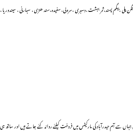
 الماس، انور رٹول،بادام ،بنگن پلی ،بیگم پسند،ثمر بہشت ،دسہری ،سرولی، سفیدہ،سند ھڑی ، سہارنی ، سیندوریا ،
ہاں سے آم حیدرآباد کی مارکیٹس میں فروخت کیلئے روانہ کئے جاتے ہیں اور ساتھ ہی