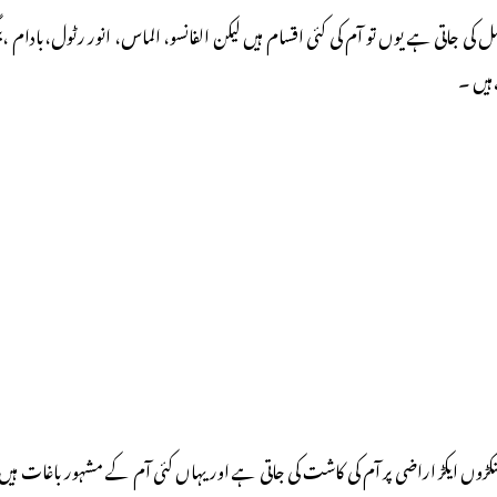
ن اول نمبر پر ہے جہاں 1,600,000 ؍ ہیکٹر س آم کی فصل کی جاتی ہے یوں تو آم کی کئی اقسام ہیں لیکن الفانسو،
 ہیں ۔
کڑوں ایکڑ اراضی پر آم کی کاشت کی جاتی ہے اور یہاں کئی آم کے مشہور باغات ہیں ج