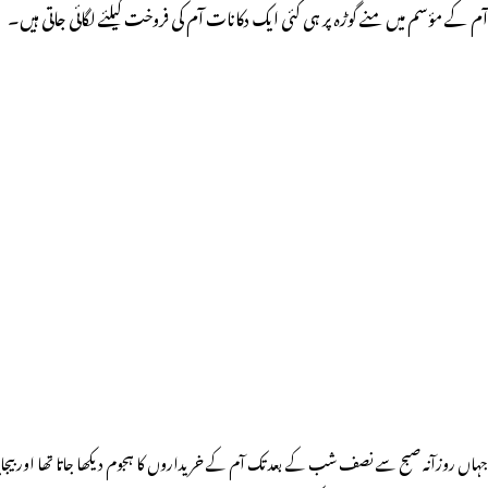
آم کے مؤسم میں منے گوڑہ پر ہی کئی ایک دکانات آم کی فروخت کیلئے لگائی جاتی ہیں۔
جہاں روزآنہ صبح سے نصف شب کے بعد تک آم کے خریداروں کا ہجوم دیکھا جاتا تھا اور بیجاپور 