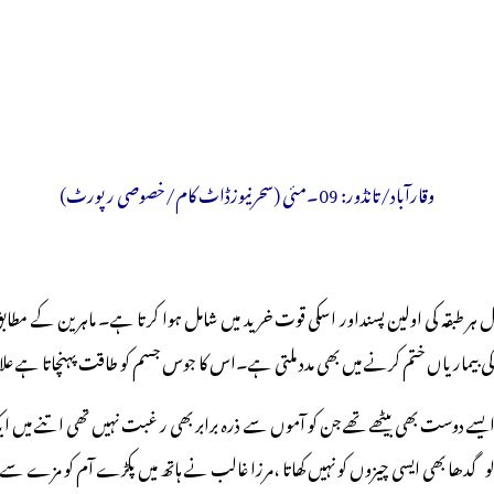
وقارآباد/تانڈور: 09۔مئی (سحرنیوزڈاٹ کام/خصوصی رپورٹ)
سمی پھل ہر طبقہ کی اولین پسنداور اسکی قوت خرید میں شامل ہوا کرتا ہے۔ ماہرین ک
 بیماریاں ختم کرنے میں بھی مدد ملتی ہے۔اس کا جوس جسم کو طاقت پہنچاتا ہے علاوہ
ایک ایسے دوست بھی بیٹھے تھے جن کو آموں سے ذرہ برابر بھی ر غبت نہیں تھی اتنے 
و گدھا بھی ایسی چیزوں کو نہیں کھاتا ،مرزا غالب نے ہاتھ میں پکڑے آم کو مزے سے