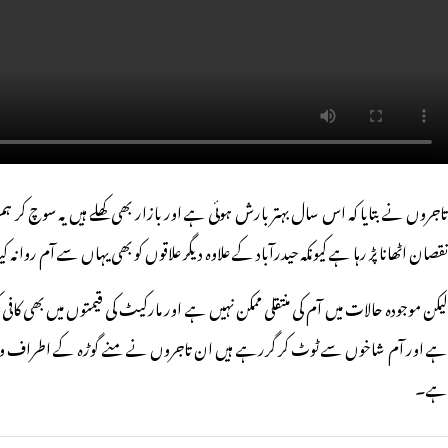
تاجروں نے بتایا کہ اس سال بہتر بارش ہوئی ہے اور بازار بھی کھلے ہیں یہ سوچ 
نقصان اٹھانا پڑ رہا ہے کیونکہ حیدرآباد کے علاوہ دیگر علاقوں کو بھی یہاں سے آم روانہ ک
لیکن موجودہ حالات میں آم کی منتقلی ممکن نہیں ہے اور مارکیٹ کی قیمتوں میں بھی کا
ہے اور آم شاخوں سے ٹوٹ کر گررہے ہیں ان تاجروں نے منے گوڑہ کے اطراف و اک
ہے۔