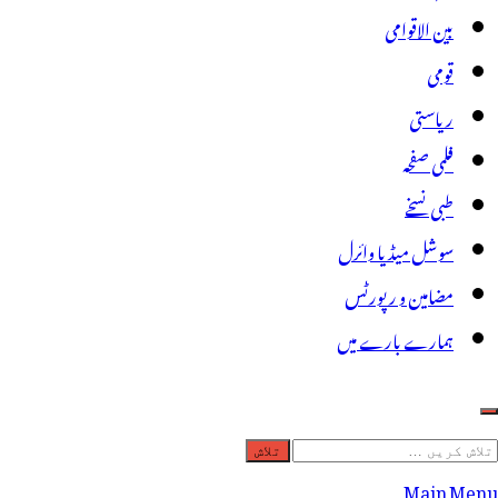
بین الاقوامی
قومی
ریاستی
فلمی صفحہ
طبی نسخے
سوشل میڈیا وائرل
مضامین و رپورٹس
ہمارے بارے میں
لاش
ریں
Main Menu