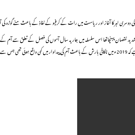
 کی دوسری لہر کا آغاز اور ریاست میں رات کے کرفیو کے نفاذ کے باعث منے گوڑہ کی
د نقصان پہنچاتھا اس سلسلہ میں جاریہ سال آموں کی فصل کے تعلق سے آم کے تاجرو
 ہوگیا تھا۔