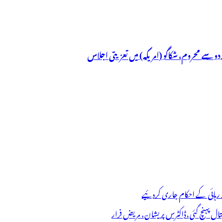
ردو سے محروم، شکاگو (امریکہ) میں تعزیتی اجلاس
 رہائی کے احکام جاری کردئیے
تال پہنچ گئی،ڈاکٹرس پریشان، مریض فرار