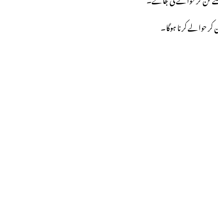
کر حوالے کرنا ہوگا۔