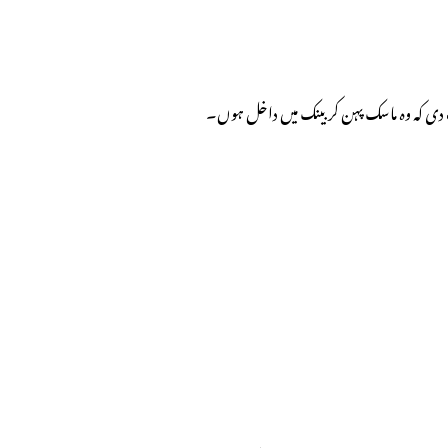
ت دی کہ وہ ماسک پہن کر بینک میں داخل ہوں۔