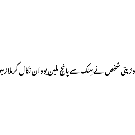
ڑ پتی شخص نے بینک سے پانچ ملین یووان نکال کرملازمین 