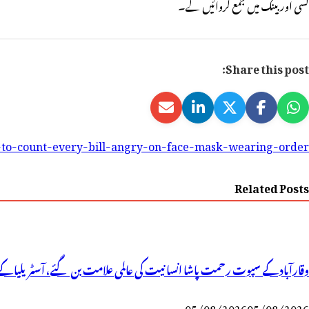
کسی اور بینک میں جمع کروائیں گے۔
Share this post:
-to-count-every-bill-angry-on-face-mask-wearing-order-
Related Posts
وقارآباد کے سپوت رحمت پاشا انسانیت کی عالمی علامت بن گئے، آسٹریلیا کے 
05/08/2026
05/08/2026