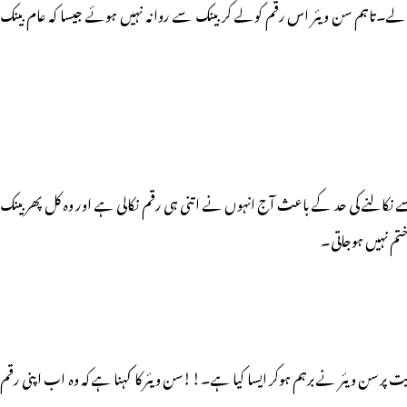
ں موجود اپنے کھاتے سے پانچ ملین یووان(ہندوستانی کرنسی میں یہ رقم زائد از 6 کروڑ روپئے ہوتی ہے) نکالے۔تاہم سن ویئر اس رقم کولے کر بینک سے روانہ نہیں ہوئے جیسا کہ عام بینک
 نکالنے کی حد کے باعث آج انہوں نے اتنی ہی رقم نکالی ہے اور وہ کل پھر بینک
ختم نہیں ہوجاتی۔
ت پر سن ویئر نے برہم ہوکر ایسا کیا ہے۔!!سن ویئر کا کہنا ہے کہ وہ اب اپنی رقم