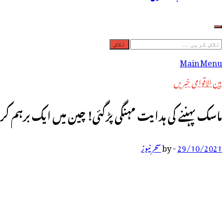
لاش
ریں
Main Menu
رائے:
بین الاقوامی خبریں
ماسک پہننے کی ہدایت مہنگی پڑگئی! چین میں ایک برہم کرو
29/10/2021
-
by
سحر نیوز