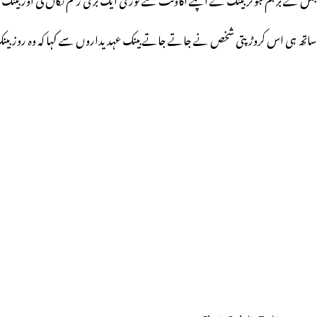
ساتھ ہی اس کروڑ پتی شخص نے جاتے جاتے بینک عہدیداروں سے کہا کہ وہ روز بینک کو
Photo Crdeit : Twitter