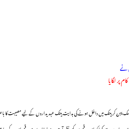
ص نے
م پر لگایا
ماسک پہن کر بینک میں داخل ہونے کی ہدایت بینک عہدیداروں کے لیے مصیبت کا ب
عہدیداروں سے کہا کہ اس رقم میں کمی نظر آرہی ہے لہذا یہ پوری رقم اس کے سا