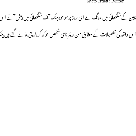
چین کے شنگھائی میں ہونگ مے ای روڈ پر موجود بینک آف شنگھائی میں پیش آئے اس
اس واقعہ کی تفصیلات کے مطابق سن ویئر نامی شخص جو کہ کروڑ پتی بتائے گئے ہیں بین