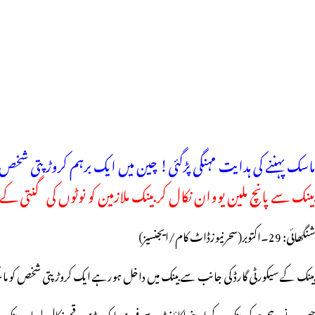
ماسک پہننے کی ہدایت مہنگی پڑگئی! چین میں ایک برہم کروڑ پتی شخ
بینک سے پانچ ملین یووان نکال کر بینک ملازمین کو نوٹوں کی گنتی کے کا
شنگھائی: 29۔اکتوبر(سحرنیوزڈاٹ کام/ایجنسیز)
بینک کے سیکورٹی گارڈ کی جانب سے بینک میں داخل ہورہے ایک کروڑ پتی شخص کو 
جس نے برہم ہوکر بینک کے اپنے اکاؤنٹ سے فوری ایک بڑی رقم نکال لی اور بینک 