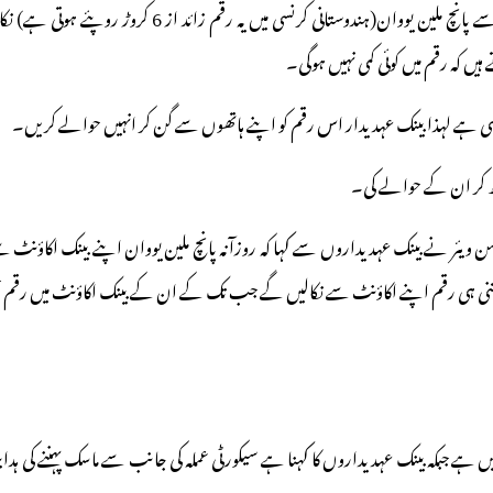
جس کے فوری بعد سن ویئر بینک میں داخل ہوئے اور بینک می
 کہ رقم میں کوئی کمی نہیں ہوگی۔
ٓرہی ہے لہذا بینک عہدیدار اس رقم کو اپنے ہاتھوں سے گن کر انہیں حوالے کریں۔
کھ کر ان کے حوالے کی۔
ئر نے بینک عہدیداروں سے کہا کہ روزآنہ پانچ ملین یووان اپنے بینک اکاؤنٹ سے
وز اتنی ہی رقم اپنے اکاؤنٹ سے نکالیں گے جب تک کے ان کے بینک اکاؤنٹ میں رقم 
ہے جبکہ بینک عہدیداروں کا کہنا ہے سیکورٹی عملہ کی جانب سے ماسک پہننے کی ہدای