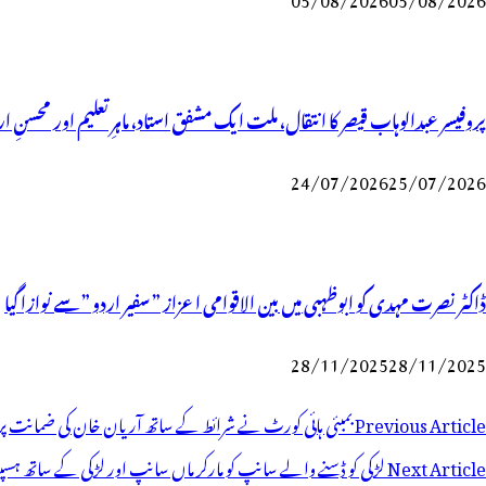
پروفیسر عبدالوہاب قیصر کا انتقال، ملت ایک مشفق استاد، ماہرِتعلیم اور محسنِ ا
24/07/2026
25/07/2026
ڈاکٹر نصرت مہدی کو ابوظہبی میں بین الاقوامی اعزاز ” سفیر اردو ” سے نوازا گیا
28/11/2025
28/11/2025
وسٹوں
Previous Article
بمبئی ہائی کورٹ نے شرائط کے ساتھ آریان خان کی ضمانت پر
ی
Next Article
لڑکی کو ڈسنے والے سانپ کو مارکر ماں سانپ اور لڑکی کے ساتھ ہسپ