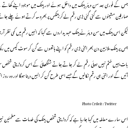
صارفین مشینوں سے گنی گئی بڑی رقم لے کر بینکس پر بھروسہ کرتے ہوئے چلے جاتے ہیں
لیکن اس بینک میں سن ویئر نے بینک عہدیداروں سے کہا کہ انہیں رقم میں کمی نظر ا
جس پر بینک ملازمین دن بھر اتنی بڑی رقم کو اپنے ہاتھوں سے گن کر سوٹ کیس میں ر
بات یہیں ختم نہیں ہوئی رقم لے کر جاتے جاتے شنگھائی کے اس کروڑ پتی شخص سن وی
آئیں گے اور اتنی ہی رقم نکالیں گے جسے اسی طرح گن کر انہیں دینا ہوگا اور وہ ر
Photo Crdeit : Twitter
اس سارے معاملہ میں کہا جارہا ہے کہ کروڑ پتی شخص بینک کی خدمات سےمطمئین نہیں 