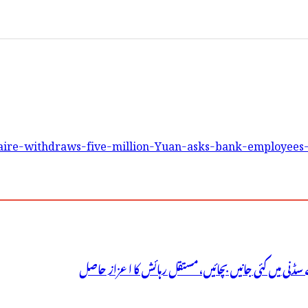
naire-withdraws-five-million-Yuan-asks-bank-employees
سڈنی میں کئی جانیں بچائیں، مستقل رہائش کا اعزاز حاصل