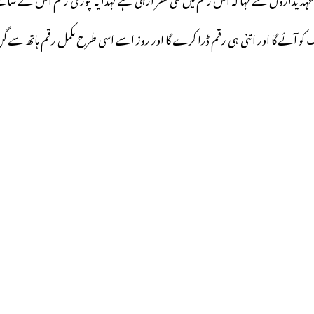
 آئے گا اور اتنی ہی رقم ڈرا کرے گا اور روز اسے اسی طرح مکمل رقم ہاتھ سے گن 