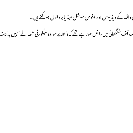
 واقعہ کے ویڈیوس اور فوٹوس سوشل میڈیا پر وائرل ہوگئے ہیں۔
ک آف شنگھائی میں داخل ہورہے تھے کہ داخلہ پر موجود سیکورٹی عملہ نے انہیں ہدای