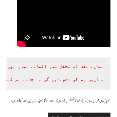
ہمارے بعد اب محفل میں افسانے بیاں ہوں گے
بہاریں ہم کو ڈھونڈیں گی نہ جانے ہم کہاں 
فلم باغی میں مجروح سلطانپوری کا لکھا لتا منگیشکر کی آواز میں گائے ہوئے نغمہ کا ایک بول دلیپ کمار کی آواز میں :
ویڈیو