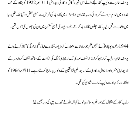
یوسف خان سے دلیپ کمار بننے والے اس شہرہ آفاق اداکارکی پیدائش 11 ڈسمبر 1922 کوپشاورکے محلہ
خدادادمیں غلام سرور کے گھر ہوئی اور یہ خاندان 1935ء میں کاروبار کی غرض سے بمبئی منتقل ہوگیا تھا۔ فلمی دنیا
میں داخلہ سے قبل دلیپ کمار پھلوں کا کاروبار کرتے تھے اور پونہ کی فوجی کینٹین میں ان کی پھلوں کی دُکان تھی۔
1944ء میں دیویکارانی نے انہیں فلم جوار بھاٹا سے متعارف کروایا اور یہیں سے اپنی فلمی زندگی کا آغاز کرنے والے
یوسف خان ، دلیپ کمار بن کر زائد از نصف صدی تک ٹریجڈی کنگ کی شناخت کے ساتھ مختلف کرداروں کے
ذریعہ اپنی منفرد اور لازوال اداکاری کے ذریعہ فلمی شائقین کے دلوں پر راج کرتے رہے۔11 اکتوبر 1966 کو
اداکارہ سائرہ بانو سے دلیپ کمار نے شادی کی تھی۔
دلیپ کمار کے انتقال کے بعد غمزدہ سائرہ بانو نے کہا کہ اللہ نے مجھ سے جینے کی وجہ چھین لی !