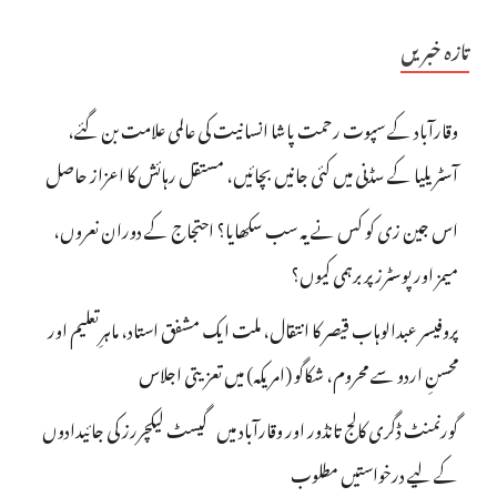
تازہ خبریں
وقارآباد کے سپوت رحمت پاشا انسانیت کی عالمی علامت بن گئے،
آسٹریلیا کے سڈنی میں کئی جانیں بچائیں، مستقل رہائش کا اعزاز حاصل
اس جین زی کو کس نے یہ سب سکھایا؟ احتجاج کے دوران نعروں،
میمز اور پوسٹرز پر برہمی کیوں؟
پروفیسر عبدالوہاب قیصر کا انتقال، ملت ایک مشفق استاد، ماہرِتعلیم اور
محسنِ اردو سے محروم، شکاگو (امریکہ) میں تعزیتی اجلاس
گورنمنٹ ڈگری کالج تانڈور اور وقارآباد میں گیسٹ لیکچررز کی جائیدادوں
کے لیے درخواستیں مطلوب