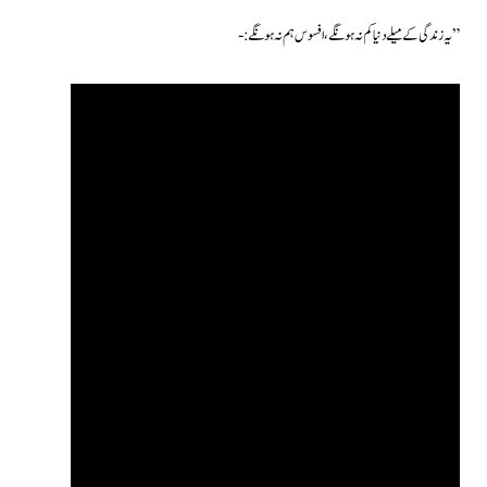
” یہ زندگی کے میلے دنیا کم نہ ہونگے ، افسوس ہم نہ ہونگے :-