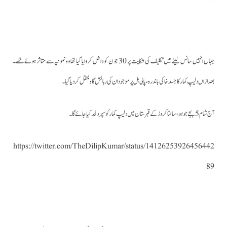
جہاں انہیں سانس لینے میں تکلیف کی شکایت پر 30 جون کو داخل کروایا گیا تھا وہ نمونیہ سے متاثر ہوئے تھے۔
بعدازاں دلیپ کمار کا جسد خاکی باندرہ ،پالی ہل پر موجود ان کی رہائش گاہ منتقل کردیا گیا۔
آج شام 5 بجے جوہو ،سانتا کروز کے قبرستان میں دلیپ کمار کو سپر د لحد کیا جائے گا۔
https://twitter.com/TheDilipKumar/status/14126253926456442
89