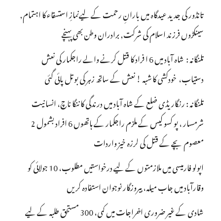
تانڈور کی جدید عیدگاہ میں بارانِ رحمت کے لیےنمازِ استسقاء کا اہتمام,
سینکڑوں فرزند اسلام کی شرکت, برادران وطن بھی پہنچے
تلنگانہ : شاہ آباد میں 6 ا فراد کا قتل کرنے والے راجکمار کی نعش
دستیاب، خودکشی کا شبہ ! نعش کے ساتھ زہر کی بوتل پائی گئی
تلنگانہ : رنگاریڈی ضلع کے شاہ آباد میں درندگی کا ننگا ناچ، انسانیت
شرمسار ، پو کسو کیس کے ملزم راجکمار کے ہاتھوں 6 افراد بشمول 2
معصوم بچے کے قتل کی لرزہ خیز واردات
اپولو فارمیسی میں ملازمتوں کے لیے درخواستیں مطلوب، 10 جولائی کو
وقارآباد میں جاب میلہ، بیروزگار نوجوان استفادہ کریں
شادی کے غیر ضروری اخراجات میں کمی، 300 مستحق طلبہ کے لیے