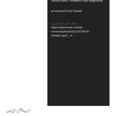
Media error: Format(s) not supported
پلیئر
or source(s) not found
فائل ڈاؤن لوڈ کریں:
https://sahernews.com/wp-
content/uploads/2021/07/DILIP-
SAHAB.mp4?_=1
ترتیب و پیشکش : یحییٰ خان