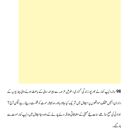
98
سالہ دلیپ کمار نے بھرپور زندگی گزاری ، طویل عرصہ سے پیرانہ سالی کے باعث ہونے والی بیماریوں کے
دؤران انہیں مختلف مواقعوں پر اسپتال میں شریک کیا جاتا رہا اور وہ ہمیشہ موت کو شکست دیتے رہے لیکن آج 7
جولائی کی صبح ساڑھے سات بجے ممبئی کے مضافاتی علاقہ ولے پارلے کے ہندوجا اسپتال میں دلیپ کمار موت سے
ہار گئے۔