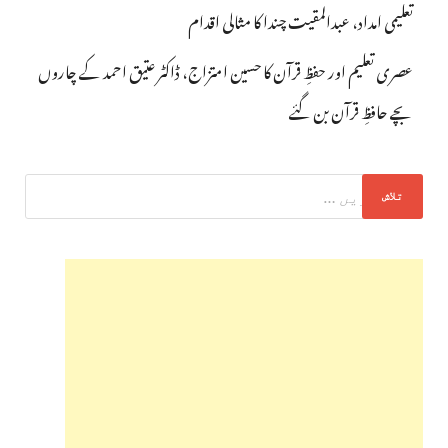
تعلیمی امداد، عبدالمقیت چندا کا مثالی اقدام
عصری تعلیم اور حفظِ قرآن کا حسین امتزاج، ڈاکٹر عتیق احمد کے چاروں
بچے حافظِ قرآن بن گئے