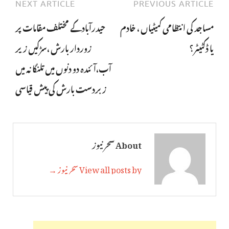
NEXT ARTICLE
PREVIOUS ARTICLE
مساجد کی انتظامی کمیٹیاں ، خادم
حیدرآبادکے مختلف مقامات پر
یا ڈکٹیٹر؟
زوردار بارش ،سڑکیں زیر
آب،آئندہ دو دنوں میں تلنگانہ میں
زبردست بارش کی پیش قیاسی
About سحر نیوز
View all posts by سحر نیوز →