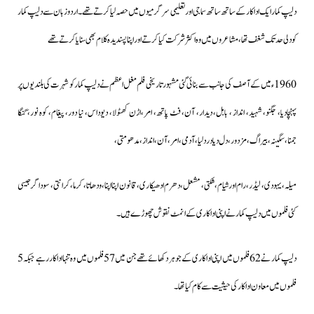
دلیپ کمار ایک اداکار کے ساتھ ساتھ سماجی اور تعلیمی سرگرمیوں میں حصہ لیا کرتے تھے۔اردو زبان سے دلیپ کمار
کو دلی حد تک شغف تھا، مشاعروں میں وہ اکثر شرکت کیا کرتے اور اپنا پسندیدہ کلام بھی سنایا کرتے تھے
1960ء میں کے آصف کی جانب سے بنائی گئی مشہور تاریخی فلم مغل اعظم نے دلیپ کمار کو شہرت کی بلندیوں پر
پہنچادیا، جگنو، شہید، انداز ، بابل، دیدار، آن، فٹ پاتھ، امر،اڑن کھٹولا، دیوداس، نیا دور، پیغام، کوہ نور، گنگا
جمنا،سگینہ ،بیراگ ،مزدور ،دل دیا درد لیا ، آدمی ،امر، آن، انداز، مدھومتی،
میلہ، یہودی، لیڈر ،رام اور شیام،شکتی، مشعل، دھرم ادھیکاری، قانون اپنا اپنا، ودھاتا، کرما ، کرانتی ، سوداگر جیسی
کئی فلموں میں دلیپ کمار نے اپنی اداکاری کے انمٹ نقوش چھوڑے ہیں۔
دلیپ کمار نے 62 فلموں میں اپنی اداکاری کے جوہر دکھائے تھے جن میں 57 فلموں میں وہ تنہا اداکار رہے جبکہ 5
فلموں میں معاون اداکار کی حیثیت سے کام کیا تھا۔