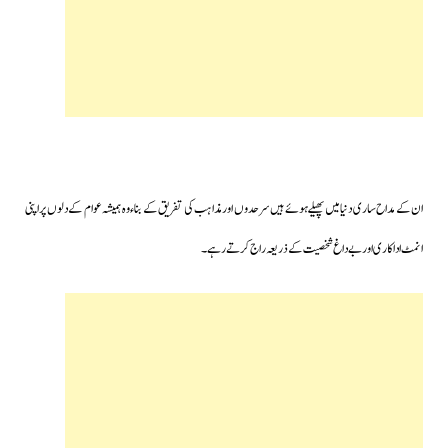
ان کے مداح ساری دنیا میں پھیلے ہوئے ہیں سرحدوں اور مذاہب کی تفریق کے بناء وہ ہمیشہ عوام کے دلوں پر اپنی
انمٹ اداکاری اور بے داغ شخصیت کے ذریعہ راج کرتے رہے۔