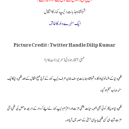
آج پرانی راہوں سے کوئی مجھے آواز نہ دے!
شہنشاہ جذبات دلیپ کمار کا انتقال
ایک سنہرے دؤر کا خاتمہ
Picture Credit : Twitter Handle Dilip Kumar
ممبئی : 07۔جولائی (سحرنیوز ڈاٹ کام)
فلمی دنیا کے افسانوی اداکار و شہنشاہ جذبات یوسف خان عرف دلیپ کمار کے آج صبح انتقال کے بعد فلمی دنیا کا ایک
سنہرہ باب ختم ہوگیا۔
فلمی دنیا ہو یا پھر کوئی بھی شعبہ حیات جتنی عزت اور احترام دلیپ کمار نے اپنے کردار کے ذریعہ حاصل کی تھی اتنی
عزت شاید ہی کسی فلمی یا سیاسی ہستی کے حصہ میں آیا ہو۔