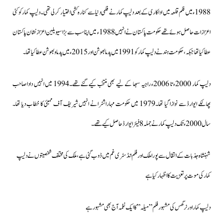
1988ء میں فلم قلعہ میں اداکاری کے بعد دلیپ کمار نے فلمی دنیا سے کنارہ کشی اختیار کرلی تھی۔ دلیپ کمار کوکئی
اعزازات حاصل ہوئے تھے حکومت پاکستان نے انہیں 1988ء میں اپنا سب سے بڑا سیویلین اعزاز نشان پاکستان
عطا کیا تھا جبکہ ،حکومت ہند نے دلیپ کمار کو 1991 میں پدمابھوشن اور 2015ء میں پدماوبھوشن عطاکیا تھا۔
دلیپ کمار 2000ء تا 2006ء راجیہ سبھا کے لیے بھی منتخب کیے گئے تھے۔1994 میں انہیں دادا صاحب
پھالکے ایوارڈ سے نوازا گیا تھا۔1979 میں حکومت مہاراشٹرا نے انہیں شیریف آف ممبئی کا خطاب دیا تھا۔
سال 2000ء تک دلیپ کمار نے جملہ 8 فیئر ایوارڈ حاصل کیے تھے۔
شہنشاہ جذبات کے انتقال سے پورا ملک اور فلم انڈسٹری غم میں ڈوب گئی ہے ، ملک کی مختلف شخصیتوں نے دلیپ
کمار کی موت پر تعزیت کا اظہار کیا ہے
دلیپ کمار اور نرگس کی مشہور فلم ” میلہ ” کا ایک نغمہ آج بھی مشہور ہے