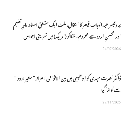
پروفیسر عبدالوہاب قیصر کا انتقال، ملت ایک مشفق استاد، ماہرِتعلیم
اور محسنِ اردو سے محروم، شکاگو (امریکہ) میں تعزیتی اجلاس
24/07/2026
ڈاکٹر نصرت مہدی کو ابوظہبی میں بین الاقوامی اعزاز ” سفیر اردو ”
سے نوازا گیا
28/11/2025