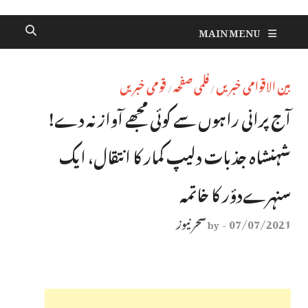
MAIN MENU
بین الاقوامی خبریں
فلمی صفحہ
قومی خبریں
/
/
آج پرانی راہوں سے کوئی مجھے آواز نہ دے!
شہنشاہ جذبات دلیپ کمار کا انتقال، ایک
سنہرےدؤر کا خاتمہ
07/07/2021
سحر نیوز
by
-