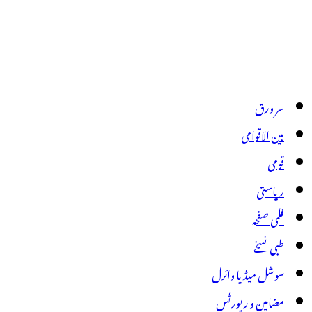
سر ورق
بین الاقوامی
قومی
ریاستی
فلمی صفحہ
طبی نسخے
سوشل میڈیا وائرل
مضامین و رپورٹس