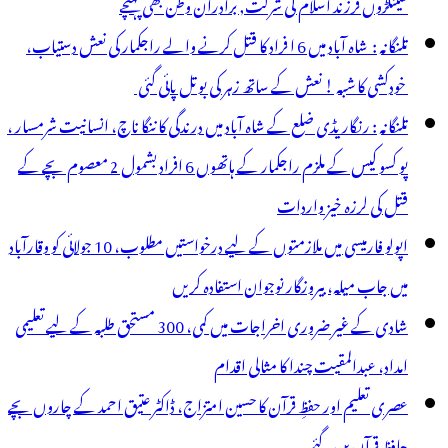
سینکڑوں فرزند اسلام کی شرکت, برادران وطن بھی پہنچے
تلنگانہ : شاہ آباد میں 6 ا فراد کا قتل کرنے والے راجکمار کی نعش دستیاب،
خودکشی کا شبہ ! نعش کے ساتھ زہر کی بوتل پائی گئی
تلنگانہ : رنگاریڈی ضلع کے شاہ آباد میں درندگی کا ننگا ناچ، انسانیت شرمسار ،
پو کسو کیس کے ملزم راجکمار کے ہاتھوں 6 افراد بشمول 2 معصوم بچے کے
قتل کی لرزہ خیز واردات
اپولو فارمیسی میں ملازمتوں کے لیے درخواستیں مطلوب، 10 جولائی کو وقارآباد
میں جاب میلہ، بیروزگار نوجوان استفادہ کریں
شادی کے غیر ضروری اخراجات میں کمی، 300 مستحق طلبہ کے لیے تعلیمی
امداد، عبدالمقیت چندا کا مثالی اقدام
عصری تعلیم اور حفظِ قرآن کا حسین امتزاج، ڈاکٹر عتیق احمد کے چاروں بچے
حافظِ قرآن بن گئے