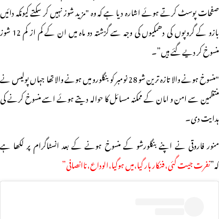
صفحات پوسٹ کرتے ہوئے اشارہ دیا ہے کہ وہ "مزید شوز نہیں کر سکتے کیونکہ دائیں
بازو کے گروپوں کی دھمکیوں کی وجہ سے گزشتہ دو ماہ میں ان کے کم از کم 12 شوز
منسوخ کر دیے گئے ہیں”۔
"منسوخ ہونے والا تازہ ترین شو 28 نومبر کو بنگلورو میں ہونے والا تھا جہاں پولیس نے
منتظمین سے امن و امان کے ممکنہ مسائل کا حوالہ دیتے ہوئے اسے منسوخ کرنے کی
ہدایت دی۔
منور فاروقی نے اپنے بنگلورشو کے منسوخ ہونے کے بعد انسٹاگرام پر لکھا ہے
کہ”
نفرت جیت گئی،فنکار ہار گیا،میں ہوگیا،الوداع،ناانصافی”