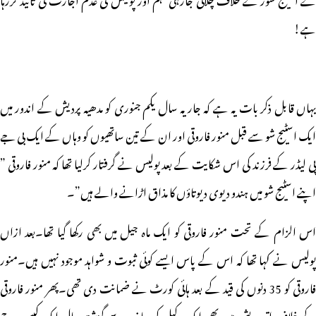
ہے!
یہاں قابل ذکر بات یہ ہے کہ جاریہ سال یکم جنوری کو مدھیہ پردیش کے اندور میں
ایک اسٹیج شو سے قبل منور فاروقی اور ان کے تین ساتھیوں کو وہاں کے ایک بی جے
پی لیڈر کے فرزند کی اس شکایت کے بعد پولیس نے گرفتار کرلیا تھا کہ منور فاروقی ”
اپنے اسٹیج شو میں ہندو دیوی دیوتاؤں کا مذاق اڑانے والے ہیں”۔
اس الزام کے تحت منور فاروقی کو ایک ماہ جیل میں بھی رکھا گیا تھا۔بعد ازاں
پولیس نے کہا تھا کہ اس کے پاس ایسے کوئی ثبوت و شواہد موجود نہیں ہیں۔منور
فاروقی کو 35 دنوں کی قید کے بعد ہائی کورٹ نے ضمانت دی تھی۔پھر منور فاروقی
کے خلاف اترپردیش میں بھی ایک وکیل کی جانب سے گزشتہ سال ایک کیس درج