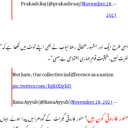
November 28,
— Prakash Raj (@prakashraaj)
2021
اسی طرح ایک اور مشہور صحافی رعنا ایوب نے بھی اپنے ٹوئٹ میں لکھا ہے کہ”
نفرت نہیں،بحیثیت قوم ہماری اجتماعی بے حسی”۔
Not hate, Our collective indifference as a nation
pic.twitter.com/fqKtXlgbl5
November 28, 2021
— Rana Ayyub (@RanaAyyub)
نور فاروقی کون ہیں؟
منور فاروقی گجرات کے گودھرا میں پیدا ہوئے جہاں