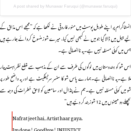
A post shared by Munawar Faruqui (@munawar.faruqui)
انسٹاگرام پر اپنے طویل پوسٹ میں منور فاروقی نے لکھا ہے کہ ” مجھے اس مذاق کے
لیے جیل میں ڈالا گیا جو میں نے کبھی نہیں کیا، میرے شوز منسوخ کروائے جارہے ہیں
جس میں کوئی مسئلہ نہیں ہے۔یہ ناانصافی ہے۔
اس شو کو ہندوستان میں لوگوں کی طرف سے ان کے مذہب سے قطع نظر بہت پیار
ملا ہے۔یہ ناانصافی ہے۔ہمارے پاس شو کا سنسر سرٹیفکیٹ ہے اور یہ واضح طور پر
شو میں کوئی مسئلہ نہیں ہے۔ہم نے پنڈال اور سامعین کو لاحق خطرات کی وجہ سے
پچھلے دو مہینوں میں 12 شوز بند کر دئیے ہیں”
Nafrat jeet hai, Artist haar gaya.
Im done! Goodbye! INJUSTICE