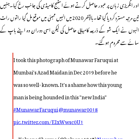
اور انگریزی زبان پر عبور حاصل کرتے ہوئے اسٹیج کامیڈی کی جانب رخ کیا۔جنہیں
تین مرتبہ مسترد کردیا گیا تھا۔بالآخر 2020 میں انہیں ممبئی میں موقع مل گیا راتوں رات
انہوں نے ایک شو کے ذریعہ کامیابی حاصل کی لیکن اسی دوران وہ اپنے باپ کے
سائے سے محروم ہوگئے۔
I took this photograph of Munawar Faruqui at
Mumbai's Azad Maidan in Dec 2019 before he
was so well-known. It's a shame how this young
man is being hounded in this "new India"
#MunawarFaruqui
@munawar0018
pic.twitter.com/EIxWwsc0U1
November
— Kalpana Sharma (@kalpana1947)