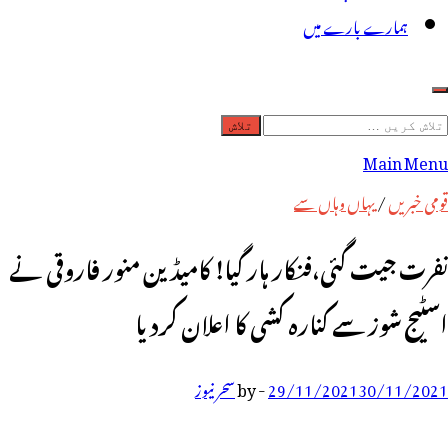
ہمارے بارے میں
لاش
ریں
Main Menu
رائے:
قومی خبریں
/
یہاں وہاں سے
نفرت جیت گئی،فنکار ہار گیا! کامیڈین منور فاروقی نے
اسٹیج شوز سے کنارہ کشی کا اعلان کردیا
30/11/2021
29/11/2021
-
by
سحر نیوز