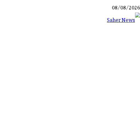
Ski
08/08/2026
t
conten
Saher News
نیوز پورٹل