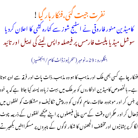
نفرت جیت گئی،فنکار ہار گیا
!
کامیڈین منور فاروقی نے اسٹیج شوز سے کنارہ کشی کا اعلان کردیا
سوشل میڈیا پلیٹ فارمس پر فیصلہ واپس لینے کی اپیل اور تائید
بنگلورو : 29۔نومبر (سحرنیوزڈاٹ کام/ایجنسیز )
فنکار چاہے کسی بھی ملک اور مذہب کا ہو وہ مذہب،ذات پات اور فرقہ سے اوپر ہوتا
ہے۔بالخصوص کامیڈین اداکاروں کو ہر ملک میں بہت زیادہ پسند کیا جاتا ہے کہ یہ خود
پر ہنس کر اور موجودہ حالات،عام لوگوں کو درپیش تکالیف و مشکلات کو لفظوں میں
ڈھال کر اور حکمران وقت کے من مانی فیصلوں پر اپنے تیکھے لفظوں کے ذریعہ چوٹ
لگا کر پریشانیوں اورمختلف الجھنوں کا شکار لوگوں کے چہروں پر مسکراہٹیں بکھیرتے
ہیں۔