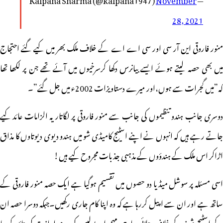
28, 2021
منور فاروقی این آر سی اور سی اے اے کے خلاف ملک بھر میں کیے گئے احتجاج
میں بھی حصہ لیتے ہوئے ایسے بیانرس دکھا کرسرخیوں میں آئے تھے جن پر لکھا تھا
کہ”میں گجرات سے ہوں،اور میرے دستاویزات 2002ء میں جل گئے”۔
دوسری جانب ہندو تنظیموں کی جانب سے منور فاروقی پر لگاتار یہ الزامات عائد کیے
جاتے رہے ہیں کہ انہوں نے اپنے اسٹیج کامیڈی شو میں ہندو دیوی دیوتاوں کا مذاق
اڑاکر اس ملک کے ہندؤوں کے مذہبی جذبات مجروح کیے ہیں!
اسی مسئلہ پر سوشل میڈیا دو حصوں میں تقسیم ہوگیا ہے ایک حصہ منور فاروقی کے
ساتھ ہے اور ان سے اپیل کررہا ہے کہ وہ اپنا کام جاری رکھیں۔جبکہ دوسرا حصہ ان
کے اسٹیج شوز کے خلاف چلائی جارہی مہم اور پولیس کی عدم اجازت کی تائید کررہا