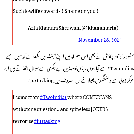
Such lowlife cowards ! Shame on you !
— Arfa Khanum Sherwani (@khanumarfa)
November 28, 2021
مشہور اداکار پرکاش نے بھی اس سلسلہ میں اپنے ٹوئٹ میں لکھا ہے کہ "میں ایسے
TwoIndias# سے آیا ہوں جہاں کامیڈین بےجگری سے سوال اٹھاتے ہیں اور
جوکر بزدلی سے دہشتگردی پھیلانے میں مصروف ہیں Justasking#
I come from
#TwoIndias
where COMEDIANS
with spine question .. and spineless JOKERS
terrorise
#justasking