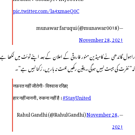
pic.twitter.com/la4xmaeQ0C
— munawar faruqui (@munawar0018)
November 28, 2021
راہول گاندھی نے کامیڈین منور فاروقی کے اعلان کے بعد اپنے ٹوئٹ میں لکھا ہے
کہ” نفرت کی جیت نہیں ہوگی۔یقین رکھیں ہمت نہ ہاریں، رُکنا نہیں ہے”۔
नफ़रत नहीं जीतेगी- विश्वास रखिए
हार नहीं माननी, रुकना नहीं है।
#StayUnited
November 28,
— Rahul Gandhi (@RahulGandhi)
2021