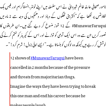
نامور صحافی عارفہ خانم شیروانی نے اس سلسلہ میں اپنے ٹوئٹر،انسٹاگرام اور فیس بک
اکاؤنٹس پر لکھا ہے کہ”اکثریتی ٹھگوں کے دباؤ اور دھمکیوں کی وجہ سے 2 ماہ میں
MunawarFaruqui# کے 12 شوز منسوخ کر دیے گئے ہیں۔ان طریقوں کا
تصور کریں جن سے وہ اس ایک آدمی کو توڑنے اور اس کے کیریئر کو ختم کرنے کی
کوشش کر رہے ہیں کیونکہ وہ لوگوں کو ہنساتا ہے۔” ایسے ادنیٰ بزدل! شرم کرو!”۔
12 shows of
#MunawarFaruqui
have been
cancelled in 2 months because of the pressure
and threats from majoritarian thugs.
Imagine the ways they have been trying to break
this one man and end his career because he
makes people laugh.