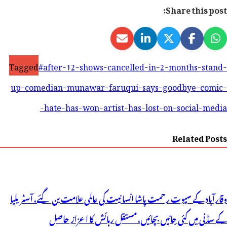
Share this post:
Tagged
#after-12-shows-cancelled-in-2-months-stand-
up-comedian-munawar-faruqui-says-goodbye-comic-
hate-has-won-artist-has-lost-on-social-media-
Related Posts
وقارآباد کے سپوت رحمت پاشا انسانیت کی عالمی علامت بن گئے، آسٹریلیا
کے سڈنی میں کئی جانیں بچائیں، مستقل رہائش کا اعزاز حاصل