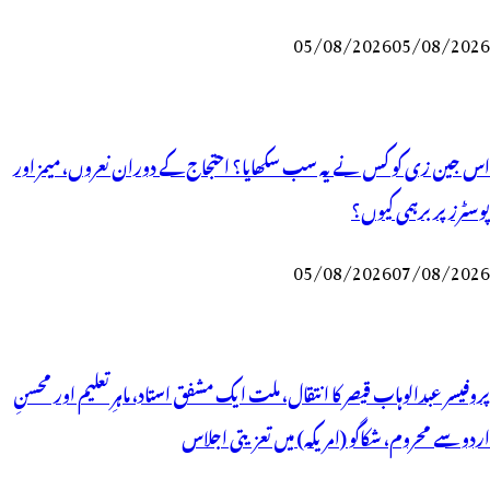
05/08/2026
05/08/2026
اس جین زی کو کس نے یہ سب سکھایا؟ احتجاج کے دوران نعروں، میمز اور
پوسٹرز پر برہمی کیوں؟
05/08/2026
07/08/2026
پروفیسر عبدالوہاب قیصر کا انتقال، ملت ایک مشفق استاد، ماہرِتعلیم اور محسنِ
اردو سے محروم، شکاگو (امریکہ) میں تعزیتی اجلاس