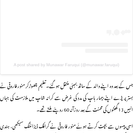
A post shared by Munawar Faruqui (@munawar.faruqui)
جس کے بعد وہ اپنے والد کے ساتھ بمبئی منتقل ہوگئے۔تعلیم چھوڑکر منور فاروقی نے
بستر پر پڑے اپنے بیمار باپ کی مدد کی غرض سے کرانہ شاپ میں ملازمت کی جہاں
انہیں 13 گھنٹوں کی محنت کے بعد روزآنہ 60 روپئے ملتے تھے۔
اسی پیسوں سے بچت کرتے ہوئے منور فاروقی نے گرافک ڈیزائننگ سیکھی، ہندی