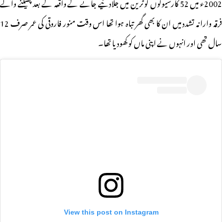
2002ء میں 52 کارسیوکوں کو ٹرین میں جلادئیے جانے کے واقعہ کے بعد پھیلنے والے
فرقہ وارانہ تشدد میں ان کا بھی گھر تباہ ہوا تھا اس وقت منور فاروقی کی عمر صرف 12
سال تھی اور انہوں نے اپنی ماں کو کھودیا تھا۔
View this post on Instagram