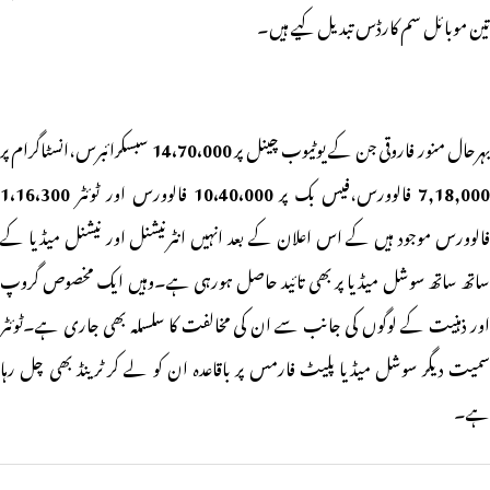
تین موبائل سم کارڈس تبدیل کیے ہیں۔
ہرحال منور فاروقی جن کے یوٹیوب چینل پر
14،70،000
سبسکرائبرس،انسٹاگرام پر
7,18,000
فالوورس،فیس بک پر
10،40،000
فالوورس اور ٹوئٹر
1،16،300
فالوورس موجود ہیں کے اس اعلان کے بعد انہیں انٹرنیشنل اور نیشنل میڈیا کے
ساتھ ساتھ سوشل میڈیا پر بھی تائید حاصل ہورہی ہے۔وہیں ایک مخصوص گروپ
اور ذہنیت کے لوگوں کی جانب سے ان کی مخالفت کا سلسلہ بھی جاری ہے۔ٹوئٹر
سمیت دیگر سوشل میڈیا پلیٹ فارمس پر باقاعدہ ان کو لے کر ٹرینڈ بھی چل رہا
ہے۔