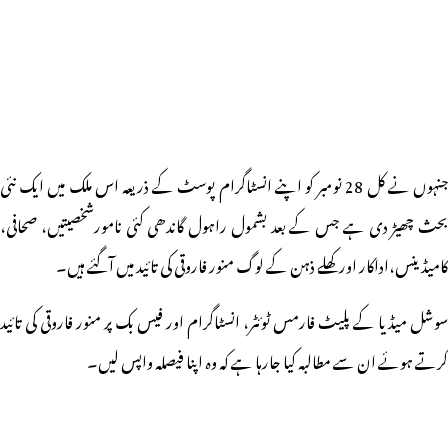
جنہوں نے کل 28 نومبر کو اپنے انسٹاگرام پوسٹ کے ذریعہ اس ملک میں ایک نئی
بحث چھیڑ دی ہے جس کے بعد بشمول راہول گاندھی کئی نامورشخصیتیں، صحافی،
کامیڈینس،اداکار اور کھلے ذہن کے لوگ منور فاروقی کی تائید میں آگئے ہیں۔
سوشل میڈیا کے پلیٹ فارمس ٹوئٹر، انسٹاگرام اور فیس بک پر منور فاروقی کی تائید
کرتے ہوئے ان سے مطالبہ کیا جارہا ہے کہ وہ اپنا فیصلہ واپس لیں۔