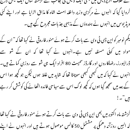
کروایا گیا کہ انہوں نے مرکزی وزیر داخلہ امت شاہ کا مذاق اڑایا ہے اور اپنے کئی
ویڈیوس میں انہوں نے ہندوؤں کے مذہبی جذبات مجروح کیے ہیں۔
یکم نومبر کو این ڈی ٹی وی سے بات کرتے ہوئے منور فاروقی نے کہا تھا کہ” ان کے
مواد میں کوئی مسئلہ نہیں ہے۔انہوں نے کہا تھا کہ ان کے شو سے
ڈرائیورز،رضاکاروں اور گارڈز سمیت 80 افراد ایک ہی شو سے روزی کماتے ہیں۔
انہوں نے کہا کہ میں کبھی کبھی سوچتا تھا کہ شاید میں غلط ہوں لیکن جو کچھ ہوا اس
کے بعد میں سمجھ گیا ہوں کہ کچھ لوگ اس سے سیاسی فائدہ اٹھانے کی کوشش کر رہے
ہیں”۔!
گزشتہ ماہ اکتوبر میں بھی این ڈی ٹی وی سے بات کرتے ہوئے منور فاروقی نے کہا تھا
کہ انہیں روزآنہ دھمکی پر مشتمل 50 کالس موصول ہوتے ہیں اور انہوں نے اپنے