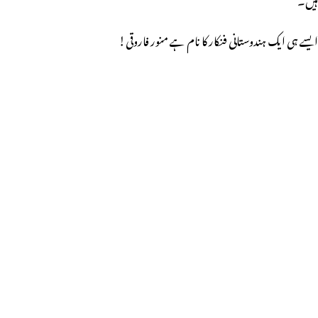
ایسے ہی ایک ہندوستانی فنکار کا نام ہے منور فاروقی!