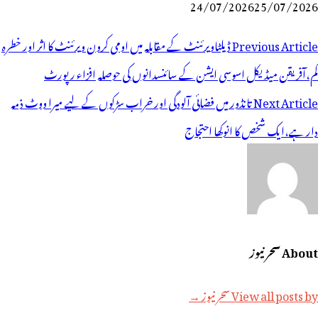
24/07/2026
25/07/2026
وسٹوں
Previous Article
ڈیلٹاویرئنٹ کے مقابلہ میں اومی کرون ویرئنٹ کا اثر اور خطرہ
ی
کم،آفریقن میڈیکل اسوسی ایشن کے سائنسدانوں کی حوصلہ افزاء رپورٹ
یویگیشن
Next Article
تانڈور میں فضائی آلودگی اور خراب سڑکوں کے لیے میرا ووٹ ذمہ
دار ہے،ایک شخص کا انوکھا احتجاج
About سحر نیوز
View all posts by سحر نیوز →