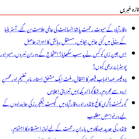
تازہ خبریں
وقارآباد کے سپوت رحمت پاشا انسانیت کی عالمی علامت بن گئے، آسٹریلیا
کے سڈنی میں کئی جانیں بچائیں، مستقل رہائش کا اعزاز حاصل
اس جین زی کو کس نے یہ سب سکھایا؟ احتجاج کے دوران نعروں، میمز اور
پوسٹرز پر برہمی کیوں؟
پروفیسر عبدالوہاب قیصر کا انتقال، ملت ایک مشفق استاد، ماہرِتعلیم اور محسنِ
اردو سے محروم، شکاگو (امریکہ) میں تعزیتی اجلاس
گورنمنٹ ڈگری کالج تانڈور اور وقارآباد میں گیسٹ لیکچررز کی جائیدادوں کے
لیے درخواستیں مطلوب
تانڈور کی جدید عیدگاہ میں بارانِ رحمت کے لیےنمازِ استسقاء کا اہتمام,