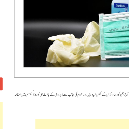
و طبابت کے ڈائرکٹر ڈاکٹر سرینواس راؤ نے کہا ہے ریاست کے 9 اضلاع میں آج بھی کورونا وائرس کے کیس زیادہ ہیں اور عوام کی جانب سے لاپرواہی کے باعث ہی کورونا کیسس میں اضافہ