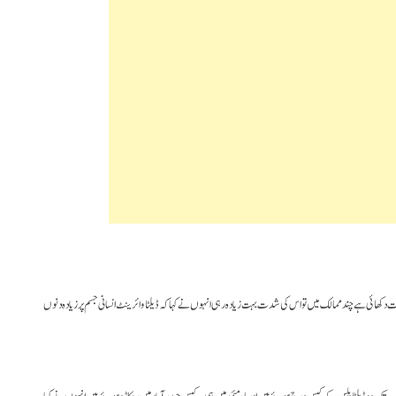
ے وائرینٹ نے اپنی شدت دکھائی ہے چند ممالک میں تو اس کی شدت بہت زیادہ رہی انہوں نے کہا کہ ڈیلٹا وائرینٹ انسانی جسم پر زیادہ دنوں