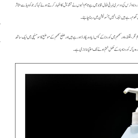
رونا وائرس کی دوسری لہر فی الحال قابو میں ہے تاہم انہوں نے تشویش کا اظہار کرتے ہوئے کہا کہ جو کوویڈ سے متاثر
ر گھوم رہے ہیں جبکہ انہیں آئسولیشن میں رہنا چاہئے۔
یم نگر، نلگنڈہ اور کھمم میں کورونا کے کیس زیادہ ریکارڈ ہورہے ہیں اور ضلع کھمم کے موضع کاسومنچی میں ایک ساتھ
ہ دیا کہ کورونا وباء کے مکمل ختم ہونے تک احتیاط لازمی ہے۔