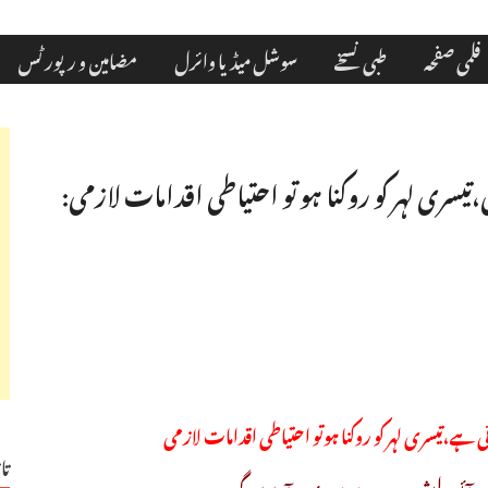
فلمی صفحہ
طبی نسخے
سوشل میڈیا وائرل
مضامین و رپورٹس
ی،تیسری لہر کو روکنا ہو تو احتیاطی اقدامات لازمی:
ئی ہے،تیسری لہر کو روکنا ہوتو احتیاطی اقدامات لازمی
تا