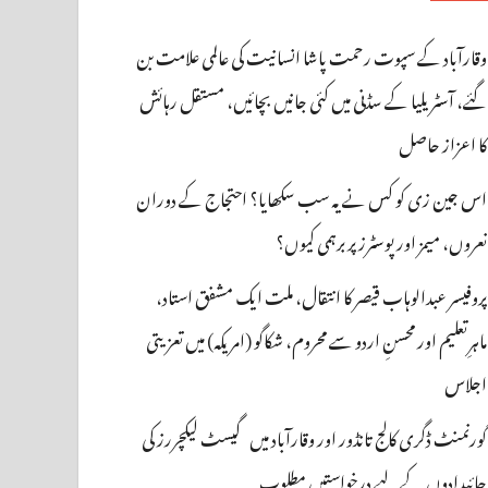
وقارآباد کے سپوت رحمت پاشا انسانیت کی عالمی علامت بن
گئے، آسٹریلیا کے سڈنی میں کئی جانیں بچائیں، مستقل رہائش
کا اعزاز حاصل
اس جین زی کو کس نے یہ سب سکھایا؟ احتجاج کے دوران
نعروں، میمز اور پوسٹرز پر برہمی کیوں؟
پروفیسر عبدالوہاب قیصر کا انتقال، ملت ایک مشفق استاد،
ماہرِتعلیم اور محسنِ اردو سے محروم، شکاگو (امریکہ) میں تعزیتی
اجلاس
گورنمنٹ ڈگری کالج تانڈور اور وقارآباد میں گیسٹ لیکچررز کی
جائیدادوں کے لیے درخواستیں مطلوب