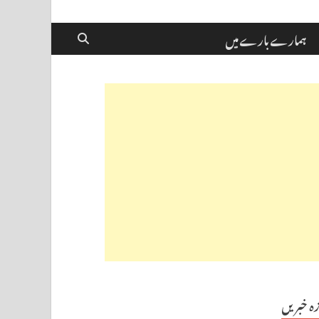
ہمارے بارے میں
زہ خبریں