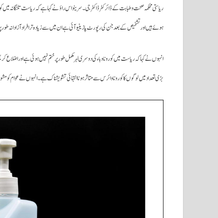
ریاستی محکمہ صحت و طبابت کے ڈائرکٹر ڈاکٹر جی۔سرینواس راؤ نے کہا ہے کہ ریاست تلنگانہ میں کو
ہوئے ہیں اور تشخیص کے بعد جن کی رپورٹ پازیٹیو آئی ہے ان میں سے زیادہ تر افراد آزادانہ طور پ
انہوں نے کہا کہ ریاست میں کورونا وباء کی دوسری لہر مکمل طور پر ختم نہیں ہوئی ہے اوراضلاع کر
بڑی تعداد میں لوگوں کا کورونا وائرس سے متاثر ہونا انتہائی تشویشناک ہے۔انہوں نے عوام کو مشور