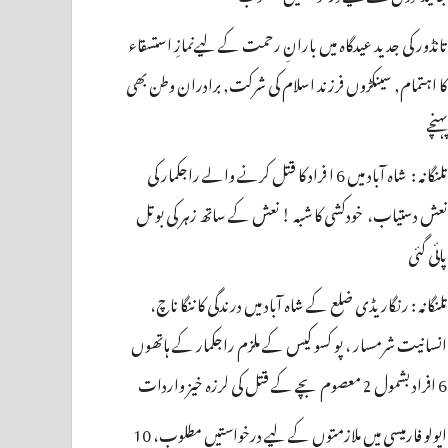
تانڈور کی جدید عیدگاہ میں بارانِ رحمت کے لیےنمازِ استسقاء
کا اہتمام, سینکڑوں فرزند اسلام کی شرکت, برادران وطن بھی
پہنچے
تلنگانہ : شاہ آباد میں 6 ا فراد کا قتل کرنے والے راجکمار کی
نعش دستیاب، خودکشی کا شبہ ! نعش کے ساتھ زہر کی بوتل
پائی گئی
تلنگانہ : رنگاریڈی ضلع کے شاہ آباد میں درندگی کا ننگا ناچ،
انسانیت شرمسار ، پو کسو کیس کے ملزم راجکمار کے ہاتھوں
6 افراد بشمول 2 معصوم بچے کے قتل کی لرزہ خیز واردات
اپولو فارمیسی میں ملازمتوں کے لیے درخواستیں مطلوب، 10