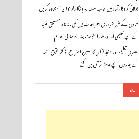
جولائی کو وقارآباد میں جاب میلہ، بیروزگار نوجوان استفادہ کریں
شادی کے غیر ضروری اخراجات میں کمی، 300 مستحق طلبہ
کے لیے تعلیمی امداد، عبدالمقیت چندا کا مثالی اقدام
عصری تعلیم اور حفظِ قرآن کا حسین امتزاج، ڈاکٹر عتیق احمد
کے چاروں بچے حافظِ قرآن بن گئے