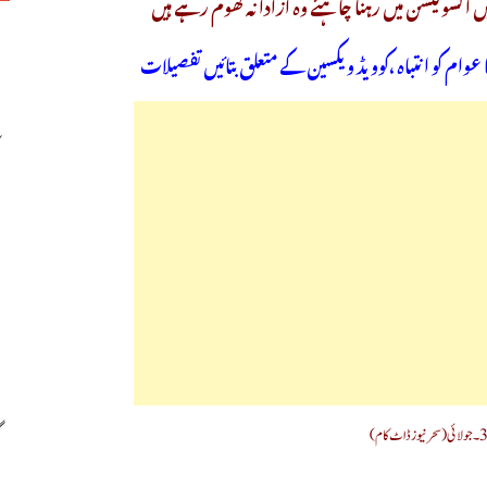
 آئسولیشن میں رہنا چاہئے وہ آزادانہ گھوم رہے ہیں
عوام کو انتباہ ،کوویڈ ویکسین کے متعلق بتائیں تفصیلات