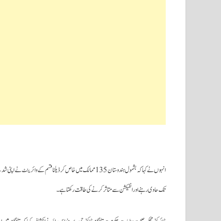
انہوں نے کہا کہ بشمول ہندوستان 135 ممالک میں خاص کر ڈیلٹا قسم ک
تک حاوی رہنے اور انفیکشن سے متاثر کرنے کی طاقت رکھتا ہے۔