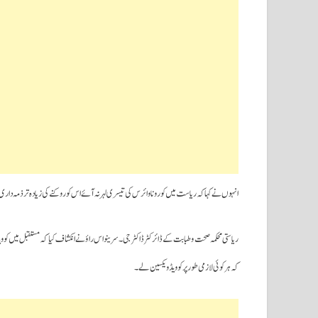
انہوں نے کہا کہ ریاست میں کورونا وائرس کی تیسری لہر نہ آئے اس کو روکنے کی زیادہ تر ذمہ داری
ریاستی محکمہ صحت و طبابت کے ڈائرکٹر ڈاکٹر جی۔سرینواس راؤ نے انکشاف کیا کہ مستقبل میں کو
کہ ہر کوئی لازمی طور پر کوویڈ ویکسین لے۔