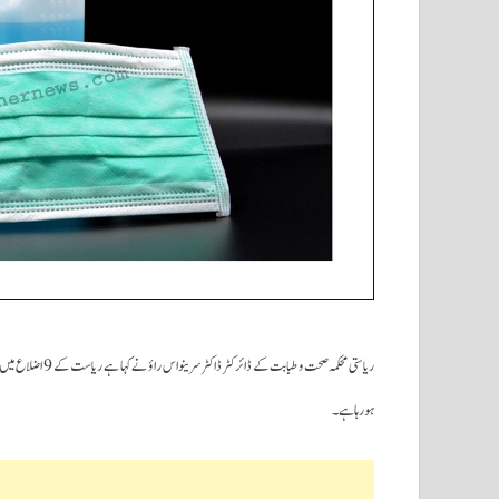
ریاستی محکمہ صحت 
ہورہاہے۔