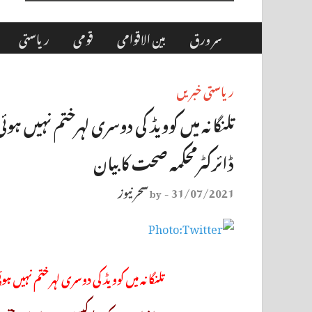
سر ورق
بین الاقوامی
قومی
ریاستی
ریاستی خبریں
تلنگانہ میں کوویڈ کی دوسری لہرختم نہیں ہوئ
ڈائرکٹرمحکمہ صحت کا بیان
31/07/2021
سحر نیوز
by
-
تلنگانہ میں کوویڈ کی دوسری لہر ختم نہیں ہو