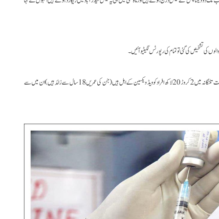
اب تک دو ڈیلٹا پلس کے کیس درج ہوئے ہیں اور ماہ مئی میں ہی یہ کیس حیدرآباد میں ریکاڑد ہوئے ہیں انہوں نے کہا
ں کی تشخیص کی گئی تو تمام کی رپورٹس نگیٹیو آئیں۔
دوسری جانب ڈائرکٹر محکمہ صحت و طبابت حکومت تلنگانہ ڈاکٹر جی سرینواس راؤ نے بتایا کہ ریاست تلنگانہ میں 2 کروڑ 20 لاکھ افراد کوویڈ ویکسین کے اہل ہیں( جن کی عمریں 18سال سے زائد ہیں) ان میں سے