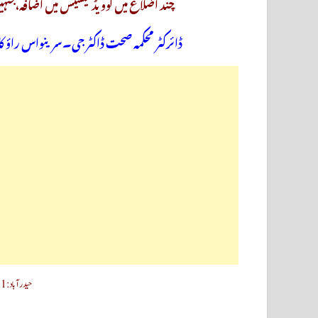
چند اضلاع میں کوویڈ کیسیس میں اضافہ،جنہیں
ڈائرکٹر محکمہ صحت ڈاکٹر جی۔سرینواس راؤ کا 
حیدرآباد:31۔جولائی(سحرنیوزڈاٹ کام)