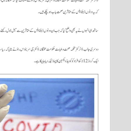
ڈائرکٹر محکمہ صحت و طبابت حکومت تلنگانہ ڈاکٹر جی۔سرینواس راؤ نے انکشاف کیا کہ تلنگانہ میں 
کہ یہ دونوں ڈیلٹا پلس کے متاثرین صحت یاب ہوچکے ہیں۔
ساتھ ہی انہوں نے یہ بھی واضح کیا کہ جب ان دونوں ڈیلٹا پلس کے متاثرین سے میل جول رکھنے والو
ایک کروڑ 12 لاکھ افراد کو کوویڈ ویکسین کا پہلاٹیکہ دیا جاچکاہے۔