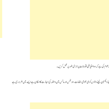
 عوام کی ہے کہ وہ احتیاطی اقدامات پر لازمی طور پر عمل کریں۔
ویڈ ویکسین لینے والوں کو ہی عوامی مقامات،ہوٹلس اور مالس میں داخلہ کی اجازت کا امکان ہے ایسے میں ضروری ہے