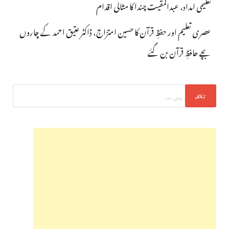
تعلیمی امداد، عبدالمقیت چندا کا مثالی اقدام
عصری تعلیم اور حفظِ قرآن کا حسین امتزاج، ڈاکٹر عتیق احمد کے چاروں
بچے حافظِ قرآن بن گئے