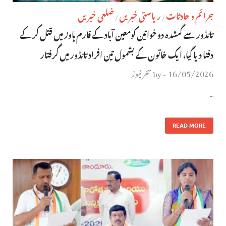
جرائم و حادثات
ریاستی خبریں
ضلعی خبریں
/
/
تانڈور سے گمشدہ دو خواتین کومعین آباد کے فارم ہاوز میں قتل کر کے
دفنا دیا گیا، ایک خاتون کے بشمول تین افراد تانڈور میں گرفتار
16/05/2026
سحر نیوز
by
-
…
READ MORE