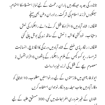
تانڈور کی جدید عیدگاہ میں بارانِ رحمت کے لیےنمازِ استسقاء کا اہتمام,
سینکڑوں فرزند اسلام کی شرکت, برادران وطن بھی پہنچے
تلنگانہ : شاہ آباد میں 6 ا فراد کا قتل کرنے والے راجکمار کی نعش
دستیاب، خودکشی کا شبہ ! نعش کے ساتھ زہر کی بوتل پائی گئی
تلنگانہ : رنگاریڈی ضلع کے شاہ آباد میں درندگی کا ننگا ناچ، انسانیت
شرمسار ، پو کسو کیس کے ملزم راجکمار کے ہاتھوں 6 افراد بشمول 2
معصوم بچے کے قتل کی لرزہ خیز واردات
اپولو فارمیسی میں ملازمتوں کے لیے درخواستیں مطلوب، 10 جولائی کو
وقارآباد میں جاب میلہ، بیروزگار نوجوان استفادہ کریں
شادی کے غیر ضروری اخراجات میں کمی، 300 مستحق طلبہ کے لیے