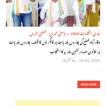
بلدی انتخابات 2026
ریاستی خبریں
ضلعی خبریں
/
/
وقارآباد ضلع کی چاروں بلدیات پر کانگریس کا قبضہ، چاروں بلدیات
پر خاتون صدورنشین بلدیہ کا انتخاب
16/02/2026
سحر نیوز
by
-
…
READ MORE