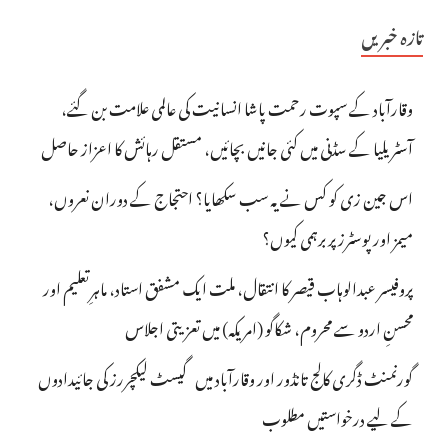
تازہ خبریں
وقارآباد کے سپوت رحمت پاشا انسانیت کی عالمی علامت بن گئے،
آسٹریلیا کے سڈنی میں کئی جانیں بچائیں، مستقل رہائش کا اعزاز حاصل
اس جین زی کو کس نے یہ سب سکھایا؟ احتجاج کے دوران نعروں،
میمز اور پوسٹرز پر برہمی کیوں؟
پروفیسر عبدالوہاب قیصر کا انتقال، ملت ایک مشفق استاد، ماہرِتعلیم اور
محسنِ اردو سے محروم، شکاگو (امریکہ) میں تعزیتی اجلاس
گورنمنٹ ڈگری کالج تانڈور اور وقارآباد میں گیسٹ لیکچررز کی جائیدادوں
کے لیے درخواستیں مطلوب