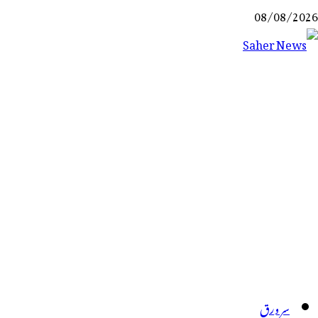
Ski
08/08/2026
t
conten
Saher News
نیوز پورٹل
سر ورق