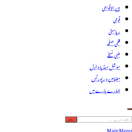
بین الاقوامی
قومی
ریاستی
فلمی صفحہ
طبی نسخے
سوشل میڈیا وائرل
مضامین و رپورٹس
ہمارے بارے میں
لاش
ریں
Main Menu