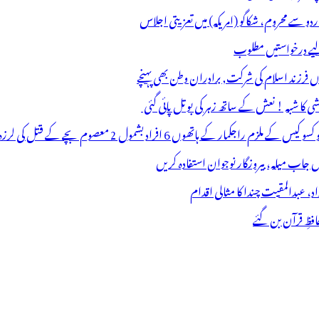
اردو سے محروم، شکاگو (امریکہ) میں تعزیتی اجلاس
 لیے درخواستیں مطلوب
وں فرزند اسلام کی شرکت, برادران وطن بھی پہنچے
ھوں 6 افراد بشمول 2 معصوم بچے کے قتل کی لرزہ خیز واردات
فظِ قرآن بن گئے