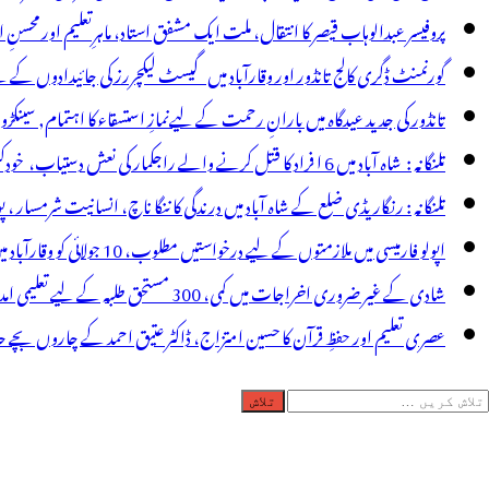
قرر
پروفیسر عبدالوہاب قیصر کا انتقال، ملت ایک مشفق استاد، ماہرِتعلیم اور محسنِ 
یوں
گورنمنٹ ڈگری کالج تانڈور اور وقارآباد میں گیسٹ لیکچررز کی جائیدادوں کے
ہیں؟
تانڈور کی جدید عیدگاہ میں بارانِ رحمت کے لیےنمازِ استسقاء کا اہتمام, سینکڑ
یچنگ
تلنگانہ : شاہ آباد میں 6 ا فراد کا قتل کرنے والے راجکمار کی نعش دستیاب، خودکشی کا شبہ ! نعش کے ساتھ زہر کی بوتل پائی گئی
ور
تلنگانہ : رنگاریڈی ضلع کے شاہ آباد میں درندگی کا ننگا ناچ، انسانیت شرمسار ، پو کسو کیس کے ملزم راجکمار کے ہات
ان
اپولو فارمیسی میں ملازمتوں کے لیے درخواستیں مطلوب، 10 جولائی کو وقارآباد میں جاب میلہ، بیروزگار نوجوان استفادہ کریں
یچنگ
شادی کے غیر ضروری اخراجات میں کمی، 300 مستحق طلبہ کے لیے تعلیمی امداد، عبدالمقیت چندا کا مثالی اقدام
سٹاف
عصری تعلیم اور حفظِ قرآن کا حسین امتزاج، ڈاکٹر عتیق احمد کے چاروں بچے حا
یں
لاش
سلمانوں
ریں
ا
رائے: