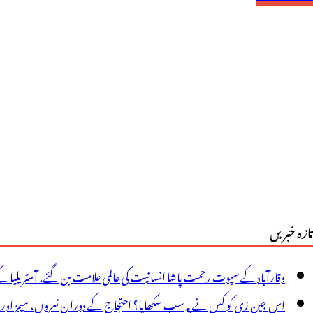
قلیتی
قامتی
سکولوں
ور
الجوں
یں
سلم
یچرس
تازہ خبریں
ور
یکچرارس
وقارآباد کے سپوت رحمت پاشا انسانیت کی عالمی علامت بن گئے، آسٹریلیا ک
ا
اس جین زی کو کس نے یہ سب سکھایا؟ احتجاج کے دوران نعروں، میمز اور پوس