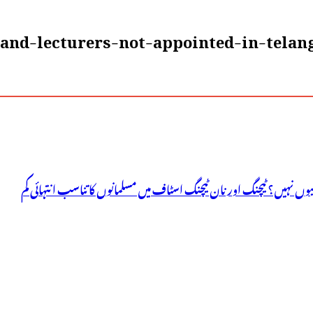
nd-lecturers-not-appointed-in-telang
 کیوں نہیں؟ ٹیچنگ اور نان ٹیچنگ اسٹاف میں مسلمانوں کا تناسب انتہائی کم