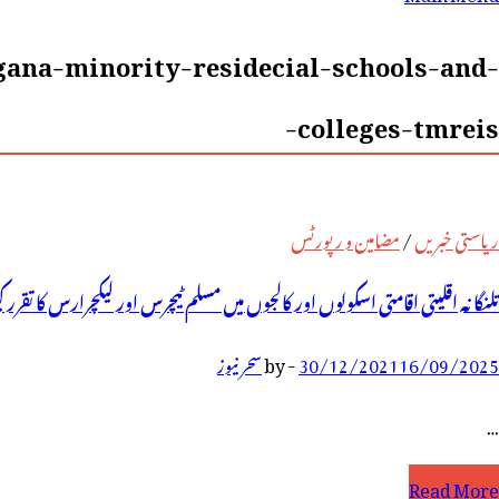
رائے:
ana-minority-residecial-schools-and-
colleges-tmreis-
ریاستی خبریں
/
مضامین و رپورٹس
تلنگانہ اقلیتی اقامتی اسکولوں اور کالجوں میں مسلم ٹیچرس اور لیکچرارس کا تقرر
16/09/2025
30/12/2021
-
by
سحر نیوز
…
لنگانہ
Read More