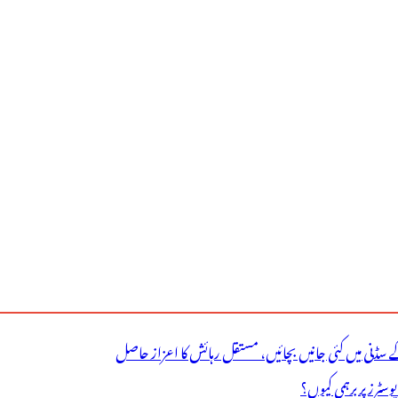
ے سڈنی میں کئی جانیں بچائیں، مستقل رہائش کا اعزاز حاصل
ٹرز پر برہمی کیوں؟