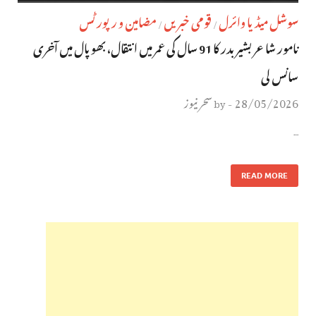
سوشل میڈیا وائرل
قومی خبریں
مضامین و رپورٹس
/
/
نامور شاعر بشیر بدر کا 91 سال کی عمر میں انتقال، بھوپال میں آخری
سانس لی
28/05/2026
سحر نیوز
by
-
…
READ MORE