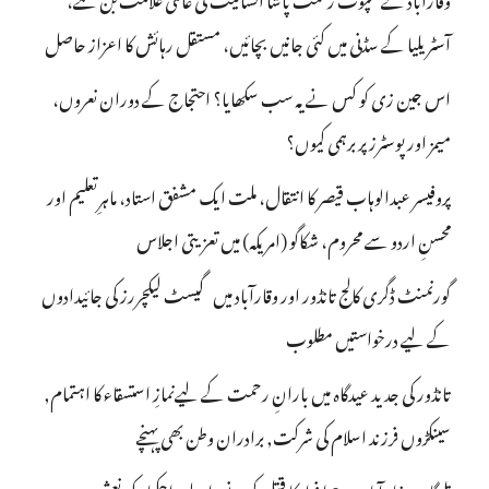
آسٹریلیا کے سڈنی میں کئی جانیں بچائیں، مستقل رہائش کا اعزاز حاصل
اس جین زی کو کس نے یہ سب سکھایا؟ احتجاج کے دوران نعروں،
میمز اور پوسٹرز پر برہمی کیوں؟
پروفیسر عبدالوہاب قیصر کا انتقال، ملت ایک مشفق استاد، ماہرِتعلیم اور
محسنِ اردو سے محروم، شکاگو (امریکہ) میں تعزیتی اجلاس
گورنمنٹ ڈگری کالج تانڈور اور وقارآباد میں گیسٹ لیکچررز کی جائیدادوں
کے لیے درخواستیں مطلوب
تانڈور کی جدید عیدگاہ میں بارانِ رحمت کے لیےنمازِ استسقاء کا اہتمام,
سینکڑوں فرزند اسلام کی شرکت, برادران وطن بھی پہنچے
تلنگانہ : شاہ آباد میں 6 ا فراد کا قتل کرنے والے راجکمار کی نعش