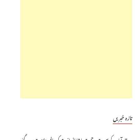
تازہ خبریں
وقارآباد کے سپوت رحمت پاشا انسانیت کی عالمی علامت بن گئے،