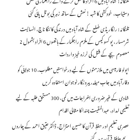
دستیاب، خودکشی کا شبہ ! نعش کے ساتھ زہر کی بوتل پائی گئی
تلنگانہ : رنگاریڈی ضلع کے شاہ آباد میں درندگی کا ننگا ناچ، انسانیت
شرمسار ، پو کسو کیس کے ملزم راجکمار کے ہاتھوں 6 افراد بشمول 2
معصوم بچے کے قتل کی لرزہ خیز واردات
اپولو فارمیسی میں ملازمتوں کے لیے درخواستیں مطلوب، 10 جولائی کو
وقارآباد میں جاب میلہ، بیروزگار نوجوان استفادہ کریں
شادی کے غیر ضروری اخراجات میں کمی، 300 مستحق طلبہ کے لیے
تعلیمی امداد، عبدالمقیت چندا کا مثالی اقدام
عصری تعلیم اور حفظِ قرآن کا حسین امتزاج، ڈاکٹر عتیق احمد کے چاروں
بچے حافظِ قرآن بن گئے