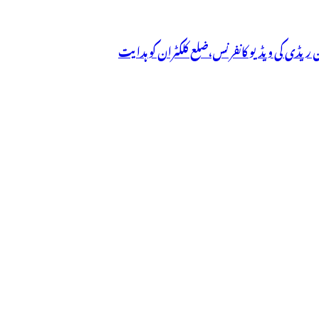
شن ریڈی کی ویڈیو کانفرنس،ضلع کلکٹران کو ہدایت