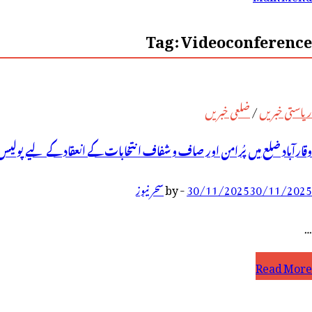
رائے:
Tag:
Videoconference
ریاستی خبریں
/
ضلعی خبریں
وقارآباد ضلع میں پُرامن اور صاف و شفاف انتخابات کے انعقاد کے لیے پولیس
30/11/2025
30/11/2025
-
by
سحر نیوز
…
قارآباد
Read More
لع