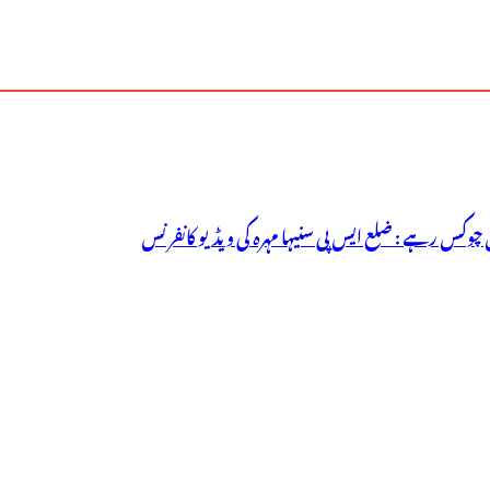
 چوکس رہے : ضلع ایس پی سنیہا مہرہ کی ویڈیو کانفرنس