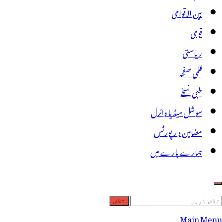
بین الاقوامی
قومی
ریاستی
فلمی صفحہ
طبی نسخے
سوشل میڈیا وائرل
مضامین و رپورٹس
ہمارے بارے میں
لاش
ریں
Main Menu