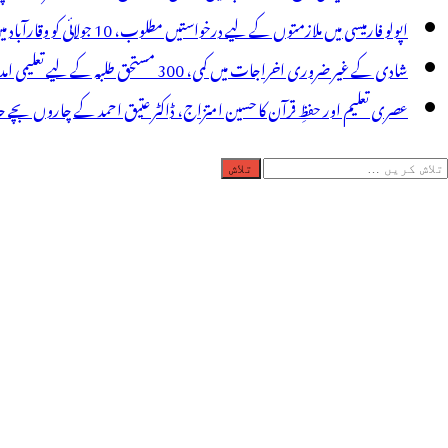
انفرنس،ضلع
اپولو فارمیسی میں ملازمتوں کے لیے درخواستیں مطلوب، 10 جولائی کو وقارآباد میں جاب میلہ، بیروزگار نوجوان استفادہ کریں
لکٹران
شادی کے غیر ضروری اخراجات میں کمی، 300 مستحق طلبہ کے لیے تعلیمی امداد، عبدالمقیت چندا کا مثالی اقدام
و
عصری تعلیم اور حفظِ قرآن کا حسین امتزاج، ڈاکٹر عتیق احمد کے چاروں بچے حا
دایت
لاش
ریں
رائے: