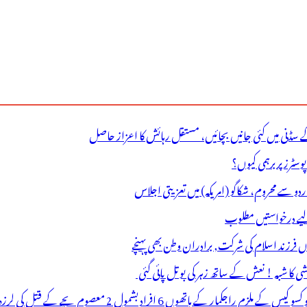
ے سڈنی میں کئی جانیں بچائیں، مستقل رہائش کا اعزاز حاصل
ٹرز پر برہمی کیوں؟
اردو سے محروم، شکاگو (امریکہ) میں تعزیتی اجلاس
 لیے درخواستیں مطلوب
وں فرزند اسلام کی شرکت, برادران وطن بھی پہنچے
ھوں 6 افراد بشمول 2 معصوم بچے کے قتل کی لرزہ خیز واردات