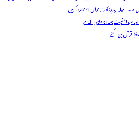
فظِ قرآن بن گئے