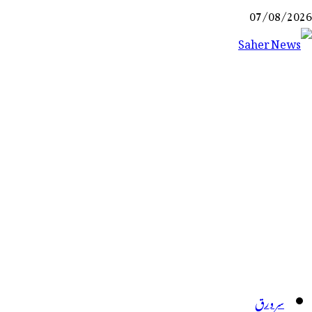
Ski
07/08/2026
t
conten
Saher News
نیوز پورٹل
سر ورق