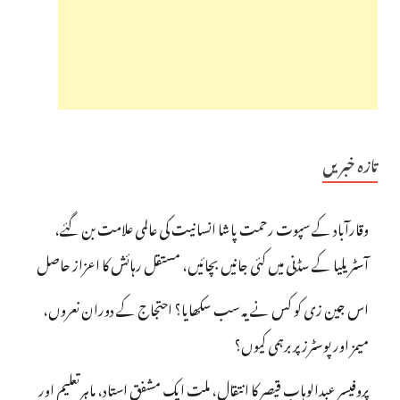
تازہ خبریں
وقارآباد کے سپوت رحمت پاشا انسانیت کی عالمی علامت بن گئے،
آسٹریلیا کے سڈنی میں کئی جانیں بچائیں، مستقل رہائش کا اعزاز حاصل
اس جین زی کو کس نے یہ سب سکھایا؟ احتجاج کے دوران نعروں،
میمز اور پوسٹرز پر برہمی کیوں؟
پروفیسر عبدالوہاب قیصر کا انتقال، ملت ایک مشفق استاد، ماہرِتعلیم اور