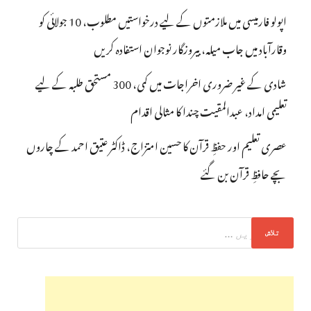
اپولو فارمیسی میں ملازمتوں کے لیے درخواستیں مطلوب، 10 جولائی کو
وقارآباد میں جاب میلہ، بیروزگار نوجوان استفادہ کریں
شادی کے غیر ضروری اخراجات میں کمی، 300 مستحق طلبہ کے لیے
تعلیمی امداد، عبدالمقیت چندا کا مثالی اقدام
عصری تعلیم اور حفظِ قرآن کا حسین امتزاج، ڈاکٹر عتیق احمد کے چاروں
بچے حافظِ قرآن بن گئے