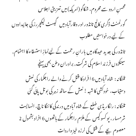
محسنِ اردو سے محروم، شکاگو (امریکہ) میں تعزیتی اجلاس
گورنمنٹ ڈگری کالج تانڈور اور وقارآباد میں گیسٹ لیکچررز کی جائیدادوں
کے لیے درخواستیں مطلوب
تانڈور کی جدید عیدگاہ میں بارانِ رحمت کے لیےنمازِ استسقاء کا اہتمام,
سینکڑوں فرزند اسلام کی شرکت, برادران وطن بھی پہنچے
تلنگانہ : شاہ آباد میں 6 ا فراد کا قتل کرنے والے راجکمار کی نعش
دستیاب، خودکشی کا شبہ ! نعش کے ساتھ زہر کی بوتل پائی گئی
تلنگانہ : رنگاریڈی ضلع کے شاہ آباد میں درندگی کا ننگا ناچ، انسانیت
شرمسار ، پو کسو کیس کے ملزم راجکمار کے ہاتھوں 6 افراد بشمول 2
معصوم بچے کے قتل کی لرزہ خیز واردات