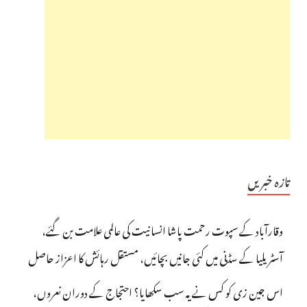
تازہ خبریں
وقارآباد کے سپوت رحمت پاشا انسانیت کی عالمی علامت بن گئے،
آسٹریلیا کے سڈنی میں کئی جانیں بچائیں، مستقل رہائش کا اعزاز حاصل
اس جین زی کو کس نے یہ سب سکھایا؟ احتجاج کے دوران نعروں،