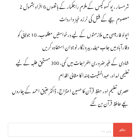
شرمسار ، پو کسو کیس کے ملزم راجکمار کے ہاتھوں 6 افراد بشمول 2
معصوم بچے کے قتل کی لرزہ خیز واردات
اپولو فارمیسی میں ملازمتوں کے لیے درخواستیں مطلوب، 10 جولائی کو
وقارآباد میں جاب میلہ، بیروزگار نوجوان استفادہ کریں
شادی کے غیر ضروری اخراجات میں کمی، 300 مستحق طلبہ کے لیے
تعلیمی امداد، عبدالمقیت چندا کا مثالی اقدام
عصری تعلیم اور حفظِ قرآن کا حسین امتزاج، ڈاکٹر عتیق احمد کے چاروں
بچے حافظِ قرآن بن گئے