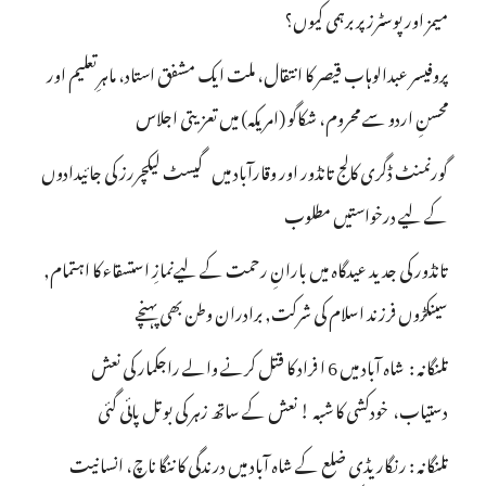
میمز اور پوسٹرز پر برہمی کیوں؟
پروفیسر عبدالوہاب قیصر کا انتقال، ملت ایک مشفق استاد، ماہرِتعلیم اور
محسنِ اردو سے محروم، شکاگو (امریکہ) میں تعزیتی اجلاس
گورنمنٹ ڈگری کالج تانڈور اور وقارآباد میں گیسٹ لیکچررز کی جائیدادوں
کے لیے درخواستیں مطلوب
تانڈور کی جدید عیدگاہ میں بارانِ رحمت کے لیےنمازِ استسقاء کا اہتمام,
سینکڑوں فرزند اسلام کی شرکت, برادران وطن بھی پہنچے
تلنگانہ : شاہ آباد میں 6 ا فراد کا قتل کرنے والے راجکمار کی نعش
دستیاب، خودکشی کا شبہ ! نعش کے ساتھ زہر کی بوتل پائی گئی
تلنگانہ : رنگاریڈی ضلع کے شاہ آباد میں درندگی کا ننگا ناچ، انسانیت