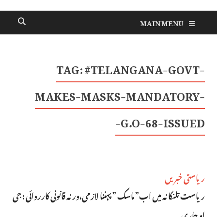
MAIN MENU
TAG:
#TELANGANA-GOVT-
MAKES-MASKS-MANDATORY-
G.O-68-ISSUED-
ریاستی خبریں
ریاست تلنگانہ میں اب” ماسک ” پہننا لازمی،ورنہ قانونی کارروائی : جی
او جاری