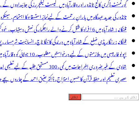
گورنمنٹ ڈگری کالج تانڈور اور وقارآباد میں گیسٹ لیکچررز کی جائیدادوں کے
تانڈور کی جدید عیدگاہ میں بارانِ رحمت کے لیےنمازِ استسقاء کا اہتمام, سینکڑ
تلنگانہ : شاہ آباد میں 6 ا فراد کا قتل کرنے والے راجکمار کی نعش دستیاب، خودکشی کا شبہ ! نعش کے ساتھ زہر کی بوتل پائی گئی
تلنگانہ : رنگاریڈی ضلع کے شاہ آباد میں درندگی کا ننگا ناچ، انسانیت شرمسار ، پو کسو کیس کے ملزم راجکمار کے ہات
اپولو فارمیسی میں ملازمتوں کے لیے درخواستیں مطلوب، 10 جولائی کو وقارآباد میں جاب میلہ، بیروزگار نوجوان استفادہ کریں
شادی کے غیر ضروری اخراجات میں کمی، 300 مستحق طلبہ کے لیے تعلیمی امداد، عبدالمقیت چندا کا مثالی اقدام
عصری تعلیم اور حفظِ قرآن کا حسین امتزاج، ڈاکٹر عتیق احمد کے چاروں بچے حا
لاش
ریں
رائے: