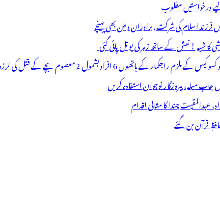
 لیے درخواستیں مطلوب
وں فرزند اسلام کی شرکت, برادران وطن بھی پہنچے
ھوں 6 افراد بشمول 2 معصوم بچے کے قتل کی لرزہ خیز واردات
فظِ قرآن بن گئے