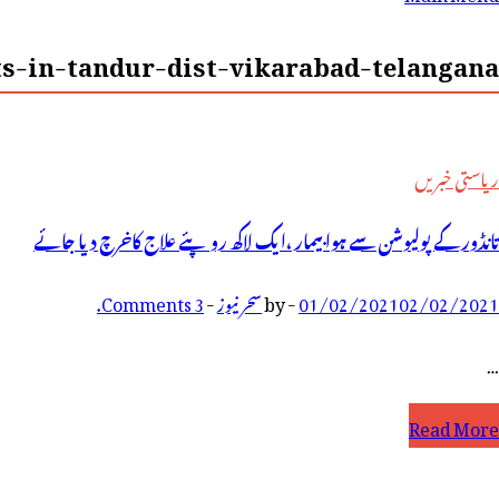
رائے:
ts-in-tandur-dist-vikarabad-telangana
ریاستی خبریں
تانڈور کے پولیوشن سے ہوا بیمار ،ایک لاکھ روپئے علاج کاخرچ دیا جائے
02/02/2021
01/02/2021
-
by
سحر نیوز
-
3 Comments.
…
انڈور
Read More
ے