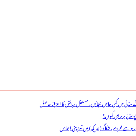
ے سڈنی میں کئی جانیں بچائیں، مستقل رہائش کا اعزاز حاصل
ٹرز پر برہمی کیوں؟
اردو سے محروم، شکاگو (امریکہ) میں تعزیتی اجلاس