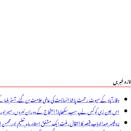
ولیوشن
ے
وا
یمار
ایک
اکھ
وپئے
تازہ خبریں
لاج
اخرچ
وقارآباد کے سپوت رحمت پاشا انسانیت کی عالمی علامت بن گئے، آسٹریلیا ک
یا
اس جین زی کو کس نے یہ سب سکھایا؟ احتجاج کے دوران نعروں، میمز اور پوس
ائے
پروفیسر عبدالوہاب قیصر کا انتقال، ملت ایک مشفق استاد، ماہرِتعلیم اور محسنِ 