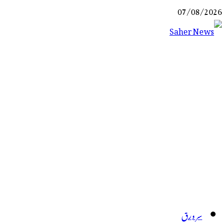
Ski
07/08/2026
t
conten
Saher News
نیوز پورٹل
سر ورق