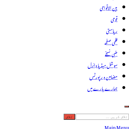
بین الاقوامی
قومی
ریاستی
فلمی صفحہ
طبی نسخے
سوشل میڈیا وائرل
مضامین و رپورٹس
ہمارے بارے میں
لاش
ریں
Main Menu